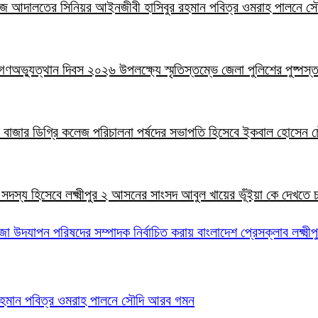
লা জজ আদালতের সিনিয়র আইনজীবী হাসিবুর রহমান পবিত্র ওমরাহ পালনে 
াই গণঅভ্যুত্থান দিবস ২০২৬ উপলক্ষ্যে স্মৃতিস্তম্ভে জেলা পুলিশের পুষ্পস্
ালাল বাজার ডিগ্রি কলেজ পরিচালনা পর্ষদের সভাপতি হিসেবে ইকবাল হোসেন চ
ার সদস্য হিসেবে লক্ষ্মীপুর ২ আসনের সাংসদ আবুল খায়ের ভূঁইয়া কে দেখতে
জা উদযাপন পরিষদের সম্পাদক নির্বাচিত করায় বাংলাদেশ প্রেসক্লাব লক্ষ্মী
 রহমান পবিত্র ওমরাহ পালনে সৌদি আরব গমন