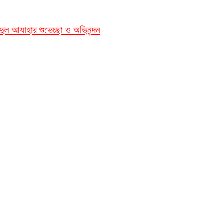
ঈদুল আযাহার শুভেচ্ছা ও অভিনন্দন