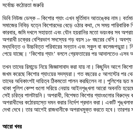
সর্বোচ্চ কঠোরতা জরুরি
ভিবি নিউজ ডেস্ক – কিশোর গ্যাং এখন মূর্তিমান আতঙ্কের নাম। বর্ত
সমাজের নিবিড় যত্নে কিশোরদের বেড়ে ওঠার কথা, সে সময় পারিবারিক শিক
কারবার, জমি দখলে সহায়তা এবং যৌন হয়রানির মতো ভয়ংকর সব অপরাধে 
অপরাধী চক্রের বেশিরভাগ সদস্যের গড় বয়স ১৮ বছরের বেশি। অবশ্য এ
মধ্যবিত্ত ও উচ্চবিত্ত পরিবারের সন্তান এবং স্কুল বা কলেজপড়ুয়া।
পেয়ে যাচ্ছে। ‘কিশোর গ্যাং’ বললে গ্রেফতারের পর আদালতেও এসব অ
তখন তাদের রিমান্ডে নিয়ে জিজ্ঞাসাবাদ করা যায় না। কিছুদিন আগে কিশো
জখম করেছে কিশোর গ্যাংয়ের সদস্যরা। গত বছরের ৫ আগস্টের পর থেক
তাদের অধিকাংশই দায়িত্ব ঠিকমতো পালন করছিলেন না। পুলিশের হৃত 
থাকা পুলিশ কেম্প গুলো সরিয়ে নেয়ায় আইনশৃঙ্খলা আরো অবনতি হয়েছে,যেম
সেই চরিত্র পালটায়নি। অপরাধী, বিশেষত কিশোর গ্যাংগুলোর বিরুদ্ধে কঠ
অপরাধীদের কঠোরহস্তে দমন করার নির্দেশ প্রদান করা। একটি শৃঙ্খলাব
দেখা দেবে। তার আগেই রাজধানীকে অপরাধমুক্ত করতে হবে। তারপর স
আরো খবর