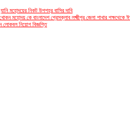
রী এ্যানি মহোদয়ের নিকট উপশহর বাসির দাবি
িম খোকন মহোদয় কে বাংলাদেশ প্রেসক্লাব লক্ষ্মীপুর জেলা শাখার পক্ষথেকে 
পদে লোকবল নিয়োগ বিজ্ঞপ্তি