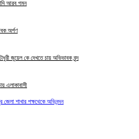
সৌদি আরব গমন
তবক অর্পণ
ৌধুরী জুয়েল কে দেখতে চায় অভিভাবক বৃন্দ
 চায় এলাকাবাসী
পুর জেলা শাখার পক্ষথেকে অভিনন্দন