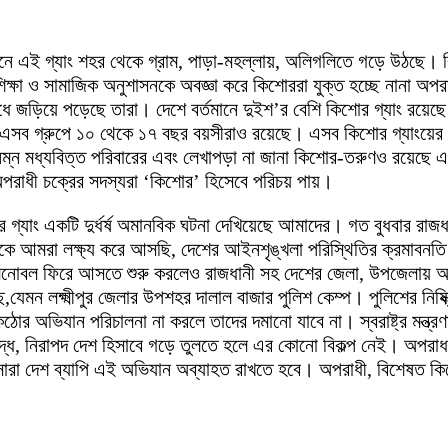
মানে এই গ্যাং শহর থেকে গ্রাম, পাড়া-মহল্লায়, অলিগলিতে গড়ে উঠছে।
্ষা ও সামাজিক অনুশাসনকে অবজ্ঞা করে কিশোররা যুক্ত হচ্ছে নানা অপরাধ
জড়িয়ে পড়েছে তারা। দেশে বর্তমানে দুইশ’র বেশি কিশোর গ্যাং রয়েছে
সব গ্রুপে ১০ থেকে ১৭ বছর বয়সীরাও রয়েছে। এসব কিশোর গ্যাংয়ের প্র
 নিম্ন মধ্যবিত্ত পরিবারের এবং লেখাপড়া না জানা কিশোর-তরুণও রয়েছে
পরাধী চক্রের সদস্যরা ‘কিশোর’ হিসেবে পরিচয় পায়।
র গ্যাং একটি দুর্ধর্ষ অমানবিক ঘটনা দেখিয়েছে আমাদের। গত বুধবার রাজ
ে আমরা লক্ষ্য করে আসছি, দেশের আইনশৃঙ্খলা পরিস্থিতির ক্রমাবনতি
মনোবল ফিরে আসতে শুরু করলেও রাজধানী সহ দেশের জেলা, উপজেলায় আইন
ন লক্ষ্মীপুর জেলার উপশহর দালাল বাজার পুলিশ কেম্প। পুলিশের নিষ্ক্র
োর অভিযান পরিচালনা না করলে তাদের দমানো যাবে না। স্বরাষ্ট্র মন্ত্র
দ্ধ, নিরাপদ দেশ হিসাবে গড়ে তুলতে হলে এর কোনো বিকল্প নেই। অপরাধ দ
ারা দেশ ব্যাপি এই অভিযান অব্যাহত রাখতে হবে। অপরাধী, বিশেষত ক