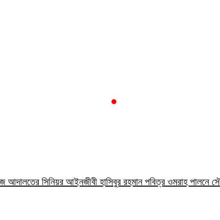
লা জজ আদালতের সিনিয়র আইনজীবী হাসিবুর রহমান পবিত্র ওমরাহ পালনে 