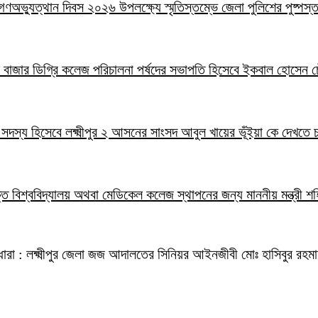
াই গণঅভ্যুত্থান দিবস ২০২৬ উপলক্ষ্যে স্মৃতিস্তম্ভে জেলা পুলিশের পুষ্পস্
ালাল বাজার ডিগ্রি কলেজ পরিচালনা পর্ষদের সভাপতি হিসেবে ইকবাল হোসেন চ
 এর ভাষা হলো-খামোশী। যখন গলা ফাটিয়ে কাঁদতে ইচ্ছা করে, তখন চু
ার সদস্য হিসেবে লক্ষ্মীপুর ২ আসনের সাংসদ আবুল খায়ের ভূঁইয়া কে দেখতে
্র ওমরাহ পালনে সৌদি আরব গমন
ক্তি বিশ্ববিদ্যালয় অথবা মেডিকেল কলেজ স্থাপনের জন্য মাননীয় মন্ত্রী শ
ধারা : লক্ষ্মীপুর জেলা জজ আদালতের সিনিয়র আইনজীবী মোঃ হাসিবুর রহ