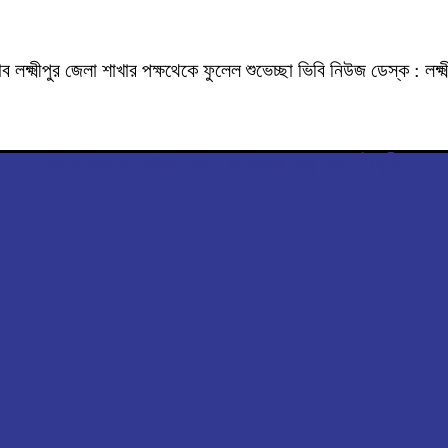
াব লক্ষ্মীপুর জেলা শাখার পক্ষথেকে ফুলেল শুভেচ্ছা ভিবি নিউজ ডেস্ক : ল
সম্পাদক ও প্রকাশক: ভাস্কর বসু রয় চৌধুরী