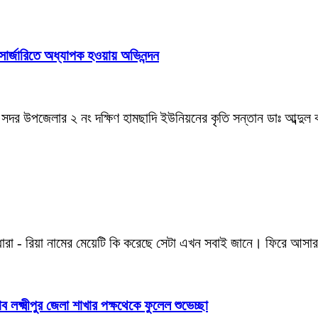
ক সার্জারিতে অধ্যাপক হওয়ায় অভিনন্দন
ষ্মীপুর সদর উপজেলার ২ নং দক্ষিণ হামছাদি ইউনিয়নের কৃতি সন্তান ডাঃ আব্দ
দ ধারা - রিয়া নামের মেয়েটি কি করেছে সেটা এখন সবাই জানে। ফিরে আস
 লক্ষ্মীপুর জেলা শাখার পক্ষথেকে ফুলেল শুভেচ্ছা