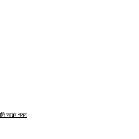
সৌদি আরব গমন