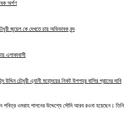
তবক অর্পণ
ৌধুরী জুয়েল কে দেখতে চায় অভিভাবক বৃন্দ
প করে যাওয়া। যখন সব ভেঙ্গে দিতে ইচ্ছা করে, তখন…
 চায় এলাকাবাসী
হিদ উদ্দিন চৌধুরী এ্যানী মহোদয়ের নিকট উপশহর বাসির প্রানের দাবি
মান পবিত্র ওমরাহ পালনের উদ্দেশ্যে সৌদি আরব রওনা হয়েছেন। তিনি