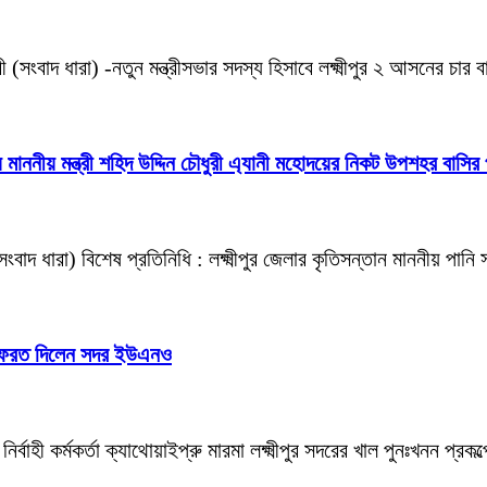
ী (সংবাদ ধারা) -নতুন মন্ত্রীসভার সদস্য হিসাবে লক্ষ্মীপুর ২ আসনের চ
 মাননীয় মন্ত্রী শহিদ উদ্দিন চৌধুরী এ্যানী মহোদয়ের নিকট উপশহর বাসির 
 (সংবাদ ধারা) বিশেষ প্রতিনিধি : লক্ষ্মীপুর জেলার কৃতিসন্তান মাননীয় পান
ারে ফেরত দিলেন সদর ইউএনও
র্বাহী কর্মকর্তা ক্যাথোয়াইপ্রু মারমা লক্ষ্মীপুর সদরের খাল পুনঃখনন প্