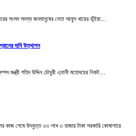
ার বারের সংসদ সদস্য জনমানুষের নেতা আবুল খায়ের ভূঁইয়া…
প্রানের দাবি উত্থাপন
ি সম্পদ মন্ত্রী শহিদ উদ্দিন চৌধুরী এ্যানী মহোদয়ের নিকট…
রকল্পের কাজ শেষে উদ্বৃত্ত ৩৩ লাখ ৩ হাজার টাকা সরকারি কোষাগারে