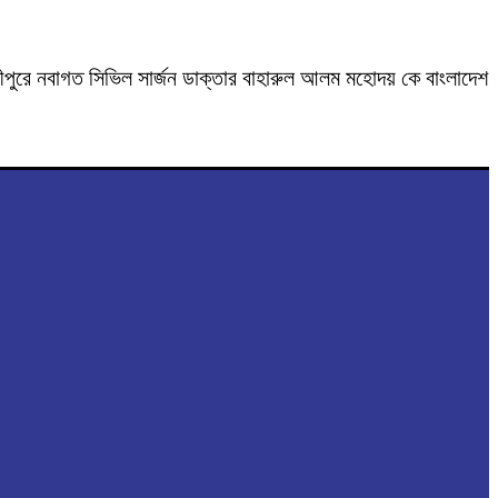
ক্ষ্মীপুরে নবাগত সিভিল সার্জন ডাক্তার বাহারুল আলম মহোদয় কে বাংলাদেশ