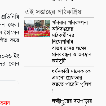
এই সপ্তাহের পাঠকপ্রিয়
্রতিনিধি
পরিবার পরিকল্পনা
সেন জেলা
অধিদপ্তরের
হেল হোসেন
মাঠকর্মীদের
থগিত করে
নিয়োগবিধি
বাস্তবায়নের লক্ষ্যে
মানববন্ধন ও অবস্থান
 ২০২৬ ইং
কর্মসূচী
দের কোন
ধর্ষনকারী মালেক কে
এখনো গ্রেফতার
করতে পারেনি পুলিশ
!
লক্ষ্মীপুরের দত্তপাড়ায়
রহমান