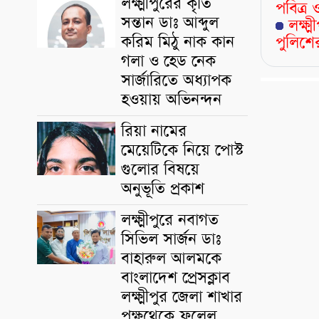
লক্ষ্মীপুরের কৃতি
পবিত্
সন্তান ডাঃ আব্দুল
লক্ষ্
করিম মিঠু নাক কান
পুলিশের
গলা ও হেড নেক
সার্জারিতে অধ্যাপক
হওয়ায় অভিনন্দন
রিয়া নামের
মেয়েটিকে নিয়ে পোস্ট
গুলোর বিষয়ে
অনুভূতি প্রকাশ
লক্ষ্মীপুরে নবাগত
সিভিল সার্জন ডাঃ
বাহারুল আলমকে
বাংলাদেশ প্রেসক্লাব
লক্ষ্মীপুর জেলা শাখার
পক্ষথেকে ফুলেল