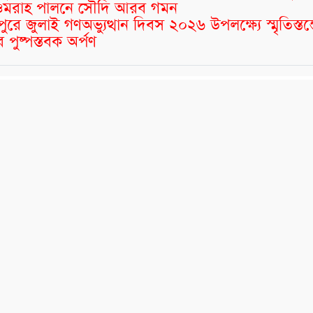
র ওমরাহ পালনে সৌদি আরব গমন
মীপুরে জুলাই গণঅভ্যুত্থান দিবস ২০২৬ উপলক্ষ্যে স্মৃতিস্তম
 পুষ্পস্তবক অর্পণ