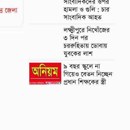
সাংবাদিকদের ওপর
হামলা ও গুলি : চার
্ভে জেলা
সাংবাদিক আহত
লক্ষ্মীপুরে নিখোঁজের
৩ দিন পর
চররুহিতায় ডোবায়
যুবকের লাশ
৯ বছর স্কুলে না
গিয়েও বেতন নিচ্ছেন
প্রধান শিক্ষকের স্ত্রী