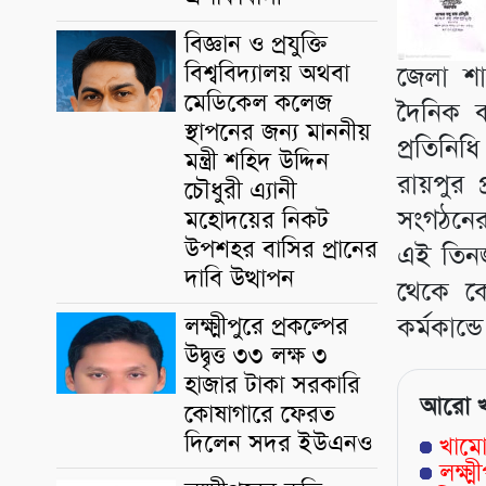
বিজ্ঞান ও প্রযুক্তি
বিশ্ববিদ্যালয় অথবা
জেলা শা
মেডিকেল কলেজ
দৈনিক ক
স্থাপনের জন্য মাননীয়
প্রতিনিধ
মন্ত্রী শহিদ উদ্দিন
রায়পুর 
চৌধুরী এ্যানী
সংগঠনের 
মহোদয়ের নিকট
উপশহর বাসির প্রানের
এই তিনজ
দাবি উত্থাপন
থেকে ক
কর্মকান্
লক্ষ্মীপুরে প্রকল্পের
উদ্বৃত্ত ৩৩ লক্ষ ৩
হাজার টাকা সরকারি
আরো 
কোষাগারে ফেরত
দিলেন সদর ইউএনও
খামো
লক্ষ