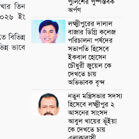
পুলিশের পুষ্পস্তবক
শাখার তিন
অর্পণ
 ২০২৬ ইং
লক্ষ্মীপুরের দালাল
বাজার ডিগ্রি কলেজ
ে বিভিন্ন
পরিচালনা পর্ষদের
িন্ন ভাবে
সভাপতি হিসেবে
ইকবাল হোসেন
চৌধুরী জুয়েল কে
দেখতে চায়
অভিভাবক বৃন্দ
নতুন মন্ত্রিসভার সদস্য
হিসেবে লক্ষ্মীপুর ২
আসনের সাংসদ
আবুল খায়ের ভূঁইয়া
কে দেখতে চায়
এলাকাবাসী