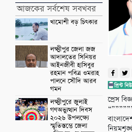
আজকের সর্বশেষ সবখবর
খামোশী বড় চিৎকার
লক্ষ্মীপুর জেলা জজ
আদালতের সিনিয়র
আইনজীবী হাসিবুর
রহমান পবিত্র ওমরাহ
পালনে সৌদি আরব
গমন
প্রেস বিজ্ঞ
লক্ষ্মীপুরে জুলাই
“”””””
গণঅভ্যুত্থান দিবস
২০২৬ উপলক্ষ্যে
বাংলাদেশ
স্মৃতিস্তম্ভে জেলা
নিয়মশৃঙ্