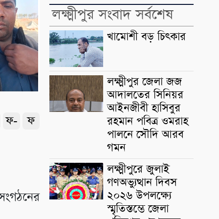
লক্ষ্মীপুর সংবাদ সর্বশেষ
খামোশী বড় চিৎকার
লক্ষ্মীপুর জেলা জজ
আদালতের সিনিয়র
আইনজীবী হাসিবুর
ফ-
ফ
রহমান পবিত্র ওমরাহ
পালনে সৌদি আরব
গমন
লক্ষ্মীপুরে জুলাই
গণঅভ্যুত্থান দিবস
২০২৬ উপলক্ষ্যে
র সংগঠনের
স্মৃতিস্তম্ভে জেলা