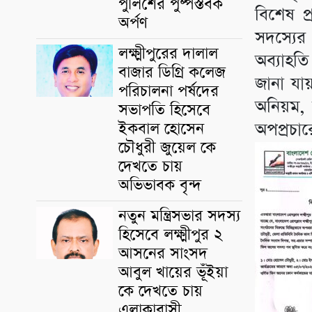
পুলিশের পুষ্পস্তবক
বিশেষ প্
অর্পণ
সদস্যের
লক্ষ্মীপুরের দালাল
অব্যাহতি
বাজার ডিগ্রি কলেজ
জানা যায়
পরিচালনা পর্ষদের
অনিয়ম, স
সভাপতি হিসেবে
অপপ্রচার
ইকবাল হোসেন
চৌধুরী জুয়েল কে
দেখতে চায়
অভিভাবক বৃন্দ
নতুন মন্ত্রিসভার সদস্য
হিসেবে লক্ষ্মীপুর ২
আসনের সাংসদ
আবুল খায়ের ভূঁইয়া
কে দেখতে চায়
এলাকাবাসী