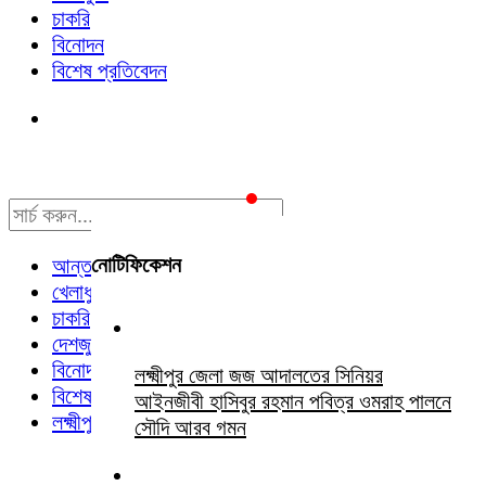
চাকরি
বিনোদন
বিশেষ প্রতিবেদন
নোটিফিকেশন
আন্তর্জাতিক
খেলাধুলা
চাকরি
দেশজুড়ে
বিনোদন
লক্ষ্মীপুর জেলা জজ আদালতের সিনিয়র
বিশেষ প্রতিবেদন
আইনজীবী হাসিবুর রহমান পবিত্র ওমরাহ পালনে
লক্ষ্মীপুর সংবাদ
সৌদি আরব গমন