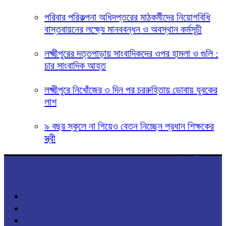
পরিবার পরিকল্পনা অধিদপ্তরের মাঠকর্মীদের নিয়োগবিধি
বাস্তবায়নের লক্ষ্যে মানববন্ধন ও অবস্থান কর্মসূচী
লক্ষ্মীপুরের দত্তপাড়ায় সাংবাদিকদের ওপর হামলা ও গুলি :
চার সাংবাদিক আহত
লক্ষ্মীপুরে নিখোঁজের ৩ দিন পর চররুহিতায় ডোবায় যুবকের
লাশ
৯ বছর স্কুলে না গিয়েও বেতন নিচ্ছেন প্রধান শিক্ষকের
স্ত্রী
সম্পাদক ও প্রকাশক: ভাস্কর বসু রয় চৌধুরী