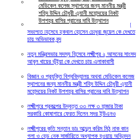
লক্ষ্মীপুরে জুলাই গণঅভ্যুত্থান দিবস ২০২৬ উপলক্ষ্যে
মেডিকেল কলেজ স্থাপনের জন্য মাননীয় মন্ত্রী
স্মৃতিস্তম্ভে জেলা পুলিশের পুষ্পস্তবক অর্পণ
শহিদ উদ্দিন চৌধুরী এ্যানী মহোদয়ের নিকট
উপশহর বাসির প্রানের দাবি উত্থাপন
লক্ষ্মীপুরের দালাল বাজার ডিগ্রি কলেজ পরিচালনা পর্ষদের
সভাপতি হিসেবে ইকবাল হোসেন চৌধুরী জুয়েল কে দেখতে
চায় অভিভাবক বৃন্দ
নতুন মন্ত্রিসভার সদস্য হিসেবে লক্ষ্মীপুর ২ আসনের সাংসদ
আবুল খায়ের ভূঁইয়া কে দেখতে চায় এলাকাবাসী
বিজ্ঞান ও প্রযুক্তি বিশ্ববিদ্যালয় অথবা মেডিকেল কলেজ
স্থাপনের জন্য মাননীয় মন্ত্রী শহিদ উদ্দিন চৌধুরী এ্যানী
মহোদয়ের নিকট উপশহর বাসির প্রানের দাবি উত্থাপন
লক্ষ্মীপুরে প্রকল্পের উদ্বৃত্ত ৩৩ লক্ষ ৩ হাজার টাকা
সরকারি কোষাগারে ফেরত দিলেন সদর ইউএনও
লক্ষ্মীপুরের কৃতি সন্তান ডাঃ আব্দুল করিম মিঠু নাক কান
গলা ও হেড নেক সার্জারিতে অধ্যাপক হওয়ায় অভিনন্দন