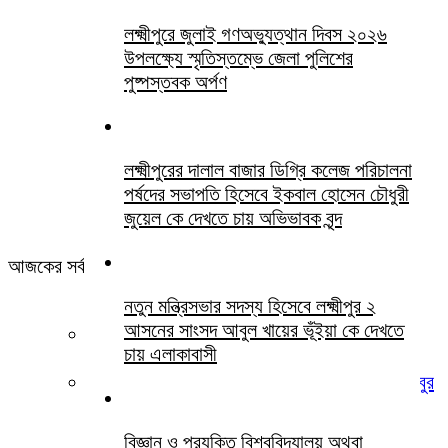
লক্ষ্মীপুরে জুলাই গণঅভ্যুত্থান দিবস ২০২৬
উপলক্ষ্যে স্মৃতিস্তম্ভে জেলা পুলিশের
পুষ্পস্তবক অর্পণ
লক্ষ্মীপুরের দালাল বাজার ডিগ্রি কলেজ পরিচালনা
পর্ষদের সভাপতি হিসেবে ইকবাল হোসেন চৌধুরী
জুয়েল কে দেখতে চায় অভিভাবক বৃন্দ
আজকের সর্বশেষ সবখবর
নতুন মন্ত্রিসভার সদস্য হিসেবে লক্ষ্মীপুর ২
আসনের সাংসদ আবুল খায়ের ভূঁইয়া কে দেখতে
খামোশী বড় চিৎকার
চায় এলাকাবাসী
লক্ষ্মীপুর জেলা জজ আদালতের সিনিয়র আইনজীবী হাসিবুর
রহমান পবিত্র ওমরাহ পালনে সৌদি আরব গমন
বিজ্ঞান ও প্রযুক্তি বিশ্ববিদ্যালয় অথবা