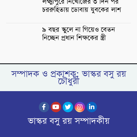
লক্ষ্মীপুরে নিখোঁজের ৩ দিন পর
চররুহিতায় ডোবায় যুবকের লাশ
৯ বছর স্কুলে না গিয়েও বেতন
নিচ্ছেন প্রধান শিক্ষকের স্ত্রী
সম্পাদক ও প্রকাশক: ভাস্কর বসু রয়
চৌধুরী
ভাস্কর বসু রয় সম্পাদকীয়