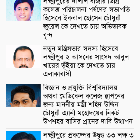
লক্ষ্মীপুরের দালাল বাজার ডিগ্রি
কলেজ পরিচালনা পর্ষদের সভাপতি
হিসেবে ইকবাল হোসেন চৌধুরী
জুয়েল কে দেখতে চায় অভিভাবক
বৃন্দ
নতুন মন্ত্রিসভার সদস্য হিসেবে
লক্ষ্মীপুর ২ আসনের সাংসদ আবুল
খায়ের ভূঁইয়া কে দেখতে চায়
এলাকাবাসী
বিজ্ঞান ও প্রযুক্তি বিশ্ববিদ্যালয়
অথবা মেডিকেল কলেজ স্থাপনের
জন্য মাননীয় মন্ত্রী শহিদ উদ্দিন
চৌধুরী এ্যানী মহোদয়ের নিকট
উপশহর বাসির প্রানের দাবি উত্থাপন
লক্ষ্মীপুরে প্রকল্পের উদ্বৃত্ত ৩৩ লক্ষ ৩