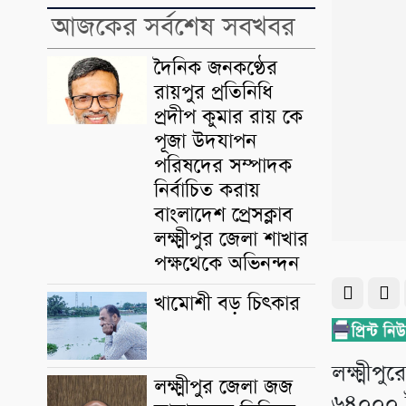
আজকের সর্বশেষ সবখবর
দৈনিক জনকণ্ঠের
রায়পুর প্রতিনিধি
প্রদীপ কুমার রায় কে
পূজা উদযাপন
পরিষদের সম্পাদক
নির্বাচিত করায়
বাংলাদেশ প্রেসক্লাব
লক্ষ্মীপুর জেলা শাখার
পক্ষথেকে অভিনন্দন
খামোশী বড় চিৎকার
লক্ষ্মী
লক্ষ্মীপুর জেলা জজ
৬৪০০০ 