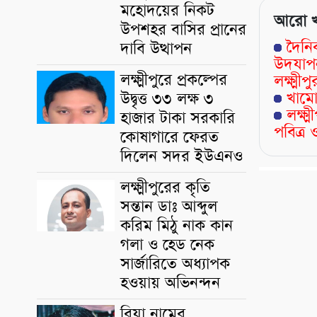
মহোদয়ের নিকট
আরো 
উপশহর বাসির প্রানের
দৈনি
দাবি উত্থাপন
উদযাপন
লক্ষ্মীপুরে প্রকল্পের
লক্ষ্মী
খামো
উদ্বৃত্ত ৩৩ লক্ষ ৩
লক্ষ
হাজার টাকা সরকারি
পবিত্
কোষাগারে ফেরত
দিলেন সদর ইউএনও
লক্ষ্মীপুরের কৃতি
সন্তান ডাঃ আব্দুল
করিম মিঠু নাক কান
গলা ও হেড নেক
সার্জারিতে অধ্যাপক
হওয়ায় অভিনন্দন
রিয়া নামের