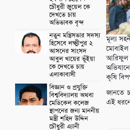
চৌধুরী জুয়েল কে
দেখতে চায়
অভিভাবক বৃন্দ
নতুন মন্ত্রিসভার সদস্য
মূল্য সহ
হিসেবে লক্ষ্মীপুর ২
মোবাইল ক
আসনের সাংসদ
আরিফুল 
আবুল খায়ের ভূঁইয়া
কে দেখতে চায়
অভিযানে
এলাকাবাসী
কৃষি বিপ
বিজ্ঞান ও প্রযুক্তি
জানতে চা
বিশ্ববিদ্যালয় অথবা
এই ধরনে
মেডিকেল কলেজ
স্থাপনের জন্য মাননীয়
মন্ত্রী শহিদ উদ্দিন
চৌধুরী এ্যানী