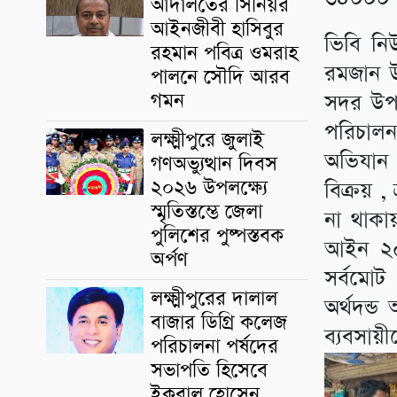
আদালতের সিনিয়র
আইনজীবী হাসিবুর
ভিবি নি
রহমান পবিত্র ওমরাহ
রমজান উপ
পালনে সৌদি আরব
গমন
সদর উপ
পরিচালন
লক্ষ্মীপুরে জুলাই
অভিযান 
গণঅভ্যুত্থান দিবস
২০২৬ উপলক্ষ্যে
বিক্রয় ,
স্মৃতিস্তম্ভে জেলা
না থাকা
পুলিশের পুষ্পস্তবক
আইন ২০০
অর্পণ
সর্বমোট
লক্ষ্মীপুরের দালাল
অর্থদন্
বাজার ডিগ্রি কলেজ
ব্যবসায়ী
পরিচালনা পর্ষদের
সভাপতি হিসেবে
ইকবাল হোসেন