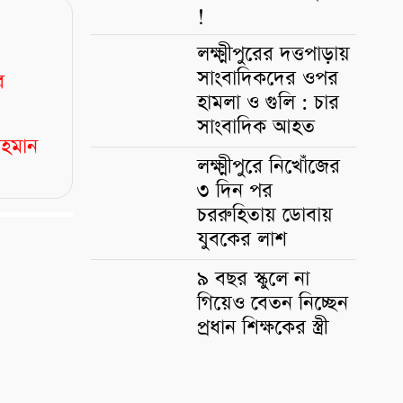
!
লক্ষ্মীপুরের দত্তপাড়ায়
সাংবাদিকদের ওপর
ব
হামলা ও গুলি : চার
সাংবাদিক আহত
রহমান
লক্ষ্মীপুরে নিখোঁজের
৩ দিন পর
চররুহিতায় ডোবায়
যুবকের লাশ
৯ বছর স্কুলে না
গিয়েও বেতন নিচ্ছেন
প্রধান শিক্ষকের স্ত্রী