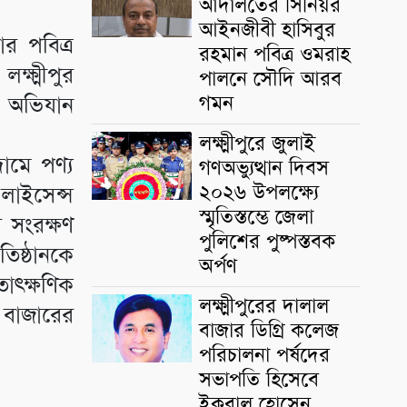
আদালতের সিনিয়র
আইনজীবী হাসিবুর
র পবিত্র
রহমান পবিত্র ওমরাহ
ক্ষ্মীপুর
পালনে সৌদি আরব
গমন
 অভিযান
লক্ষ্মীপুরে জুলাই
ামে পণ্য
গণঅভ্যুত্থান দিবস
২০২৬ উপলক্ষ্যে
 লাইসেন্স
স্মৃতিস্তম্ভে জেলা
 সংরক্ষণ
পুলিশের পুষ্পস্তবক
িষ্ঠানকে
অর্পণ
াৎক্ষণিক
লক্ষ্মীপুরের দালাল
 বাজারের
বাজার ডিগ্রি কলেজ
পরিচালনা পর্ষদের
সভাপতি হিসেবে
ইকবাল হোসেন