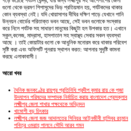
গড়ে উঠেছে পর্যটন কেন্দ্র, যার জন্য লক্ষ্মীপুর সহ আশেপাশের জেলা
গুলো থেকে ভ্রমণ পিপাসুদের ভিড় প্রতিয়মান হয়, পর্যটকদের থাকার
কোন ব্যবস্থা নেই। যদি খোয়াসাগর দীঘির দক্ষিণ পাড়ে যেখানে পানি
উন্নয়ন বোর্ডের পরিতাক্ত ভবন আছে, সেই ভবন গুলোকে সংস্কার
করে নিলে পর্যটক সহ সাধারণ মানুষের কিছুটা হল উপকার হত। এখানে
স্কুল,কলেজ, মাদ্রাসা, হাসপাতাল সহ স্বাস্থ্য সেবার সকল ব্যবস্থা
আছে । তাই কোয়াটার গুলো কে আধুনিক মনোরম করে থাকার পরিবেশ
সৃষ্টি করা এবং অফিসটি পুনরায় স্থাপন করত: আপনার সুদৃষ্টি কামনা
করছে এলাকাবাসী।
আরো খবর
দৈনিক জনকণ্ঠের রায়পুর প্রতিনিধি প্রদীপ কুমার রায় কে পূজা
উদযাপন পরিষদের সম্পাদক নির্বাচিত করায় বাংলাদেশ প্রেসক্লাব
লক্ষ্মীপুর জেলা শাখার পক্ষথেকে অভিনন্দন
খামোশী বড় চিৎকার
লক্ষ্মীপুর জেলা জজ আদালতের সিনিয়র আইনজীবী হাসিবুর রহমান
পবিত্র ওমরাহ পালনে সৌদি আরব গমন