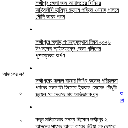
লক্ষ্মীপুর জেলা জজ আদালতের সিনিয়র
আইনজীবী হাসিবুর রহমান পবিত্র ওমরাহ পালনে
সৌদি আরব গমন
লক্ষ্মীপুরে জুলাই গণঅভ্যুত্থান দিবস ২০২৬
উপলক্ষ্যে স্মৃতিস্তম্ভে জেলা পুলিশের
পুষ্পস্তবক অর্পণ
আজকের সর্বশেষ সবখবর
লক্ষ্মীপুরের দালাল বাজার ডিগ্রি কলেজ পরিচালনা
পর্ষদের সভাপতি হিসেবে ইকবাল হোসেন চৌধুরী
দৈনিক জনকণ্ঠের রায়পুর প্রতিনিধি প্রদীপ কুমার রায় কে
জুয়েল কে দেখতে চায় অভিভাবক বৃন্দ
পূজা উদযাপন পরিষদের সম্পাদক নির্বাচিত করায় বাংলাদেশ
প্রেসক্লাব লক্ষ্মীপুর জেলা শাখার পক্ষথেকে অভিনন্দন
নতুন মন্ত্রিসভার সদস্য হিসেবে লক্ষ্মীপুর ২
খামোশী বড় চিৎকার
আসনের সাংসদ আবুল খায়ের ভূঁইয়া কে দেখতে