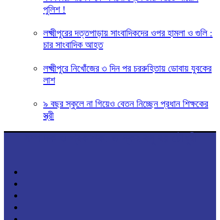
পুলিশ !
লক্ষ্মীপুরের দত্তপাড়ায় সাংবাদিকদের ওপর হামলা ও গুলি :
চার সাংবাদিক আহত
লক্ষ্মীপুরে নিখোঁজের ৩ দিন পর চররুহিতায় ডোবায় যুবকের
লাশ
৯ বছর স্কুলে না গিয়েও বেতন নিচ্ছেন প্রধান শিক্ষকের
স্ত্রী
সম্পাদক ও প্রকাশক: ভাস্কর বসু রয় চৌধুরী