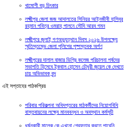
খামোশী বড় চিৎকার
লক্ষ্মীপুর জেলা জজ আদালতের সিনিয়র আইনজীবী হাসিবুর
রহমান পবিত্র ওমরাহ পালনে সৌদি আরব গমন
লক্ষ্মীপুরে জুলাই গণঅভ্যুত্থান দিবস ২০২৬ উপলক্ষ্যে
স্মৃতিস্তম্ভে জেলা পুলিশের পুষ্পস্তবক অর্পণ
লক্ষ্মীপুরের দালাল বাজার ডিগ্রি কলেজ পরিচালনা পর্ষদের
সভাপতি হিসেবে ইকবাল হোসেন চৌধুরী জুয়েল কে দেখতে
চায় অভিভাবক বৃন্দ
এই সপ্তাহের পাঠকপ্রিয়
পরিবার পরিকল্পনা অধিদপ্তরের মাঠকর্মীদের নিয়োগবিধি
বাস্তবায়নের লক্ষ্যে মানববন্ধন ও অবস্থান কর্মসূচী
ধর্ষনকারী মালেক কে এখনো গ্রেফতার করতে পারেনি