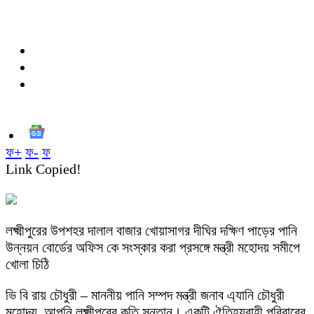
ফ+
ফ-
ফ
Link Copied!
লক্ষ্মীপুরের উপশহর দালাল বাজার খোয়াসাগর দীঘির দক্ষিণ পাড়ের পানি
উন্নয়ন বোর্ডের অফিস কে সংস্কার করা প্রসঙ্গে মন্ত্রী মহোদয় সমীপে
খোলা চিঠি
ভি বি রায় চৌধুরী – মাননীয় পানি সম্পদ মন্ত্রী জনাব এ্যানি চৌধুরী
মহোদয়, আপনি লক্ষ্মীপুরের কৃতি সন্তান। একটি ঐতিহ্যবাহী পরিবারের