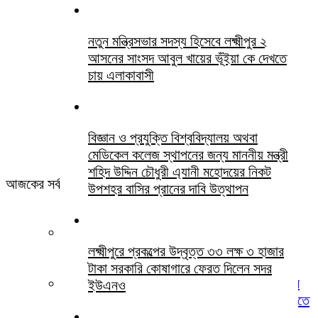
নতুন মন্ত্রিসভার সদস্য হিসেবে লক্ষ্মীপুর ২
আসনের সাংসদ আবুল খায়ের ভূঁইয়া কে দেখতে
চায় এলাকাবাসী
বিজ্ঞান ও প্রযুক্তি বিশ্ববিদ্যালয় অথবা
মেডিকেল কলেজ স্থাপনের জন্য মাননীয় মন্ত্রী
শহিদ উদ্দিন চৌধুরী এ্যানী মহোদয়ের নিকট
আজকের সর্বশেষ সবখবর
উপশহর বাসির প্রানের দাবি উত্থাপন
লক্ষ্মীপুরে জুলাই গণঅভ্যুত্থান দিবস ২০২৬ উপলক্ষ্যে
স্মৃতিস্তম্ভে জেলা পুলিশের পুষ্পস্তবক অর্পণ
লক্ষ্মীপুরে প্রকল্পের উদ্বৃত্ত ৩৩ লক্ষ ৩ হাজার
টাকা সরকারি কোষাগারে ফেরত দিলেন সদর
লক্ষ্মীপুরের দালাল বাজার ডিগ্রি কলেজ পরিচালনা পর্ষদের
ইউএনও
সভাপতি হিসেবে ইকবাল হোসেন চৌধুরী জুয়েল কে দেখতে
চায় অভিভাবক বৃন্দ