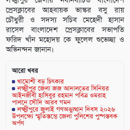
লক্ষ্মীপুর জেলায় নবনির্বাচিত বাংলাদেশ
প্রেসক্লাবের আহবায়ক ভাস্কর বসু রায়
চৌধুরী ও সদস্য সচিব মেহেদী হাসান
রাসেল বাংলাদেশ প্রেসক্লাবের সভাপতি
ফরিদ খাঁন মহোদয় কে ফুলেল শুভেচ্ছা ও
অভিনন্দন জানান।
আরো খবর
খামোশী বড় চিৎকার
লক্ষ্মীপুর জেলা জজ আদালতের সিনিয়র
আইনজীবী হাসিবুর রহমান পবিত্র ওমরাহ
পালনে সৌদি আরব গমন
লক্ষ্মীপুরে জুলাই গণঅভ্যুত্থান দিবস ২০২৬
উপলক্ষ্যে স্মৃতিস্তম্ভে জেলা পুলিশের পুষ্পস্তবক
অর্পণ