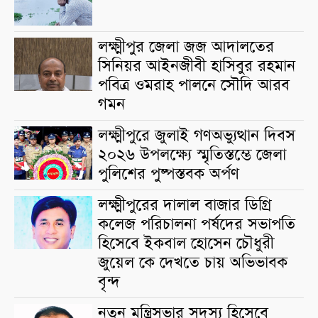
লক্ষ্মীপুর জেলা জজ আদালতের
সিনিয়র আইনজীবী হাসিবুর রহমান
পবিত্র ওমরাহ পালনে সৌদি আরব
গমন
লক্ষ্মীপুরে জুলাই গণঅভ্যুত্থান দিবস
২০২৬ উপলক্ষ্যে স্মৃতিস্তম্ভে জেলা
পুলিশের পুষ্পস্তবক অর্পণ
লক্ষ্মীপুরের দালাল বাজার ডিগ্রি
কলেজ পরিচালনা পর্ষদের সভাপতি
হিসেবে ইকবাল হোসেন চৌধুরী
জুয়েল কে দেখতে চায় অভিভাবক
বৃন্দ
নতুন মন্ত্রিসভার সদস্য হিসেবে