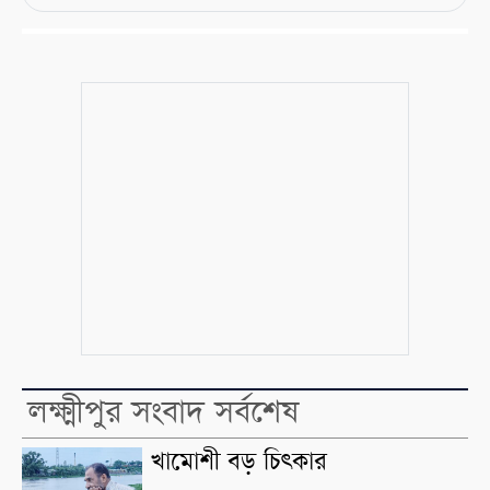
লক্ষ্মীপুর সংবাদ সর্বশেষ
খামোশী বড় চিৎকার