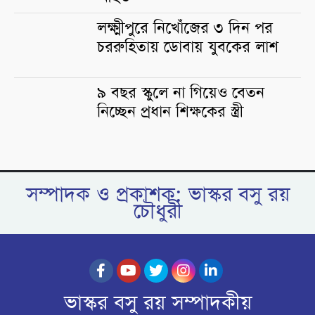
লক্ষ্মীপুরে নিখোঁজের ৩ দিন পর
চররুহিতায় ডোবায় যুবকের লাশ
৯ বছর স্কুলে না গিয়েও বেতন
নিচ্ছেন প্রধান শিক্ষকের স্ত্রী
সম্পাদক ও প্রকাশক: ভাস্কর বসু রয়
চৌধুরী
ভাস্কর বসু রয় সম্পাদকীয়