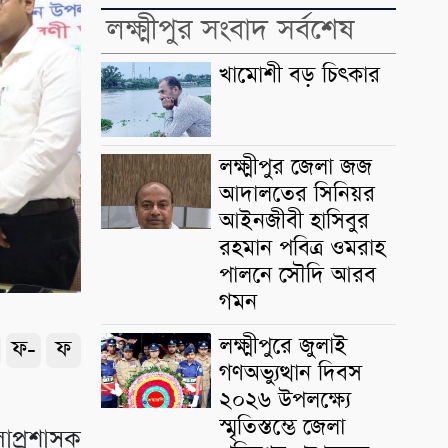
লক্ষ্মীপুর সংবাদ সর্বশেষ
খামোশী বড় চিৎকার
লক্ষ্মীপুর জেলা জজ
আদালতের সিনিয়র
আইনজীবী হাসিবুর
রহমান পবিত্র ওমরাহ
পালনে সৌদি আরব
গমন
লক্ষ্মীপুরে জুলাই
ফ-
ফ
গণঅভ্যুত্থান দিবস
২০২৬ উপলক্ষ্যে
স্মৃতিস্তম্ভে জেলা
লাপ্রশাসক