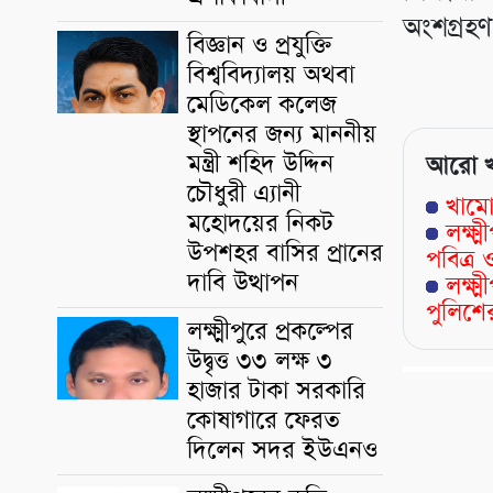
অংশগ্রহ
বিজ্ঞান ও প্রযুক্তি
বিশ্ববিদ্যালয় অথবা
মেডিকেল কলেজ
স্থাপনের জন্য মাননীয়
মন্ত্রী শহিদ উদ্দিন
আরো 
চৌধুরী এ্যানী
খামো
মহোদয়ের নিকট
লক্ষ
উপশহর বাসির প্রানের
পবিত্
দাবি উত্থাপন
লক্ষ্
পুলিশের
লক্ষ্মীপুরে প্রকল্পের
উদ্বৃত্ত ৩৩ লক্ষ ৩
হাজার টাকা সরকারি
কোষাগারে ফেরত
দিলেন সদর ইউএনও