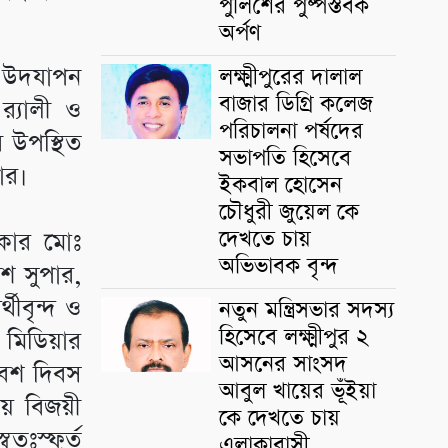
পুলিশের পুষ্পস্তবক
অর্পণ
৫ উদযাপন
লক্ষ্মীপুরের দালাল
বাজার ডিগ্রি কলেজ
র‍্যালী ও
পরিচালনা পর্ষদের
 উপস্থিত
সভাপতি হিসেবে
ার।
ইকবাল হোসেন
চৌধুরী জুয়েল কে
দেখতে চায়
কার মোঃ
অভিভাবক বৃন্দ
িশ সুপার,
র্থীবৃন্দ ও
নতুন মন্ত্রিসভার সদস্য
হিসেবে লক্ষ্মীপুর ২
মিডিয়ার
আসনের সাংসদ
িবেশ দিবস
আবুল খায়ের ভূঁইয়া
ায় বিজয়ী
কে দেখতে চায়
তঃস্ফূর্ত
এলাকাবাসী