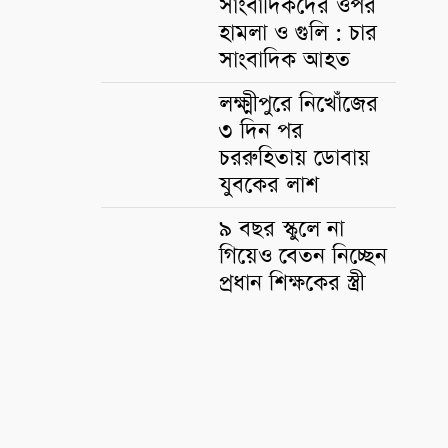
সাংবাদিকদের ওপর
হামলা ও গুলি : চার
সাংবাদিক আহত
লক্ষ্মীপুরে নিখোঁজের
৩ দিন পর
চররুহিতায় ডোবায়
যুবকের লাশ
৯ বছর স্কুলে না
গিয়েও বেতন নিচ্ছেন
প্রধান শিক্ষকের স্ত্রী