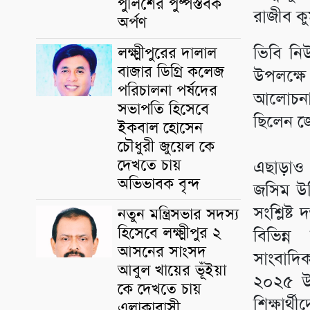
পুলিশের পুষ্পস্তবক
রাজীব ক
অর্পণ
ভিবি নি
লক্ষ্মীপুরের দালাল
বাজার ডিগ্রি কলেজ
উপলক্ষে 
পরিচালনা পর্ষদের
আলোচনা 
সভাপতি হিসেবে
ছিলেন জে
ইকবাল হোসেন
চৌধুরী জুয়েল কে
দেখতে চায়
এছাড়াও
অভিভাবক বৃন্দ
জসিম উদ্
সংশ্লিষ্ট 
নতুন মন্ত্রিসভার সদস্য
হিসেবে লক্ষ্মীপুর ২
বিভিন্ন
আসনের সাংসদ
সাংবাদিক
আবুল খায়ের ভূঁইয়া
২০২৫ উপ
কে দেখতে চায়
শিক্ষার্
এলাকাবাসী