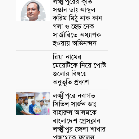
লক্ষ্মীপুরের কৃতি
সন্তান ডাঃ আব্দুল
করিম মিঠু নাক কান
গলা ও হেড নেক
সার্জারিতে অধ্যাপক
হওয়ায় অভিনন্দন
রিয়া নামের
মেয়েটিকে নিয়ে পোস্ট
গুলোর বিষয়ে
অনুভূতি প্রকাশ
লক্ষ্মীপুরে নবাগত
সিভিল সার্জন ডাঃ
বাহারুল আলমকে
বাংলাদেশ প্রেসক্লাব
লক্ষ্মীপুর জেলা শাখার
পক্ষথেকে ফুলেল