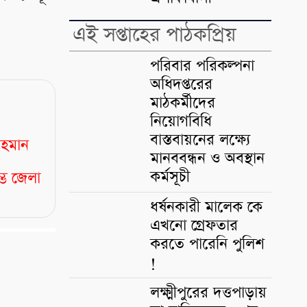
এই সপ্তাহের পাঠকপ্রিয়
পরিবার পরিকল্পনা
অধিদপ্তরের
মাঠকর্মীদের
নিয়োগবিধি
বাস্তবায়নের লক্ষ্যে
রহমান
মানববন্ধন ও অবস্থান
কর্মসূচী
্ভে জেলা
ধর্ষনকারী মালেক কে
এখনো গ্রেফতার
করতে পারেনি পুলিশ
!
লক্ষ্মীপুরের দত্তপাড়ায়