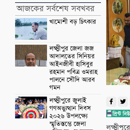
আজকের সর্বশেষ সবখবর
খামোশী বড় চিৎকার
লক্ষ্মীপুর জেলা জজ
আদালতের সিনিয়র
আইনজীবী হাসিবুর
রহমান পবিত্র ওমরাহ
পালনে সৌদি আরব
গমন
লক্ষ্মীপুরে জুলাই
গণঅভ্যুত্থান দিবস
২০২৬ উপলক্ষ্যে
স্মৃতিস্তম্ভে জেলা
লক্ষ্মীপ