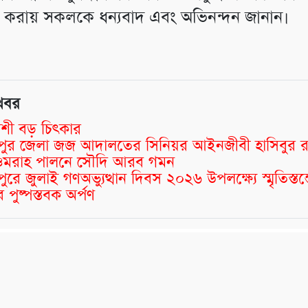
ণ করায় সকলকে ধন্যবাদ এবং অভিনন্দন জানান।
খবর
শী বড় চিৎকার
্মীপুর জেলা জজ আদালতের সিনিয়র আইনজীবী হাসিবুর 
র ওমরাহ পালনে সৌদি আরব গমন
মীপুরে জুলাই গণঅভ্যুত্থান দিবস ২০২৬ উপলক্ষ্যে স্মৃতিস্তম
 পুষ্পস্তবক অর্পণ