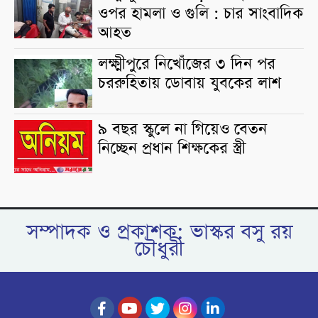
ওপর হামলা ও গুলি : চার সাংবাদিক
আহত
লক্ষ্মীপুরে নিখোঁজের ৩ দিন পর
চররুহিতায় ডোবায় যুবকের লাশ
৯ বছর স্কুলে না গিয়েও বেতন
নিচ্ছেন প্রধান শিক্ষকের স্ত্রী
সম্পাদক ও প্রকাশক: ভাস্কর বসু রয়
চৌধুরী