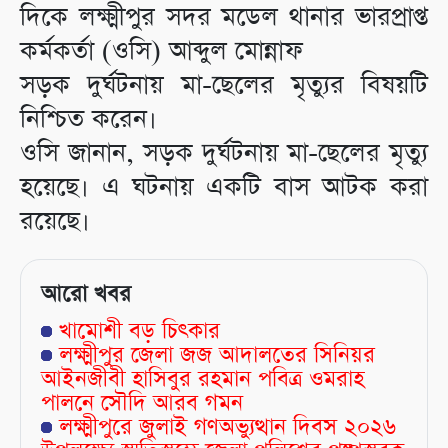
দিকে লক্ষ্মীপুর সদর মডেল থানার ভারপ্রাপ্ত
কর্মকর্তা (ওসি) আব্দুল মোন্নাফ
সড়ক দুর্ঘটনায় মা-ছেলের মৃত্যুর বিষয়টি
নিশ্চিত করেন।
ওসি জানান, সড়ক দুর্ঘটনায় মা-ছেলের মৃত্যু
হয়েছে। এ ঘটনায় একটি বাস আটক করা
রয়েছে।
আরো খবর
খামোশী বড় চিৎকার
লক্ষ্মীপুর জেলা জজ আদালতের সিনিয়র
আইনজীবী হাসিবুর রহমান পবিত্র ওমরাহ
পালনে সৌদি আরব গমন
লক্ষ্মীপুরে জুলাই গণঅভ্যুত্থান দিবস ২০২৬