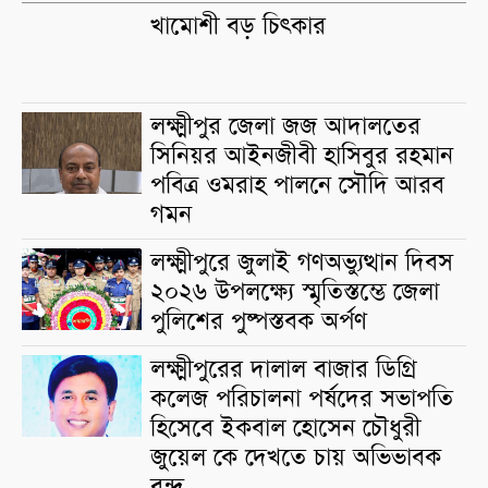
খামোশী বড় চিৎকার
লক্ষ্মীপুর জেলা জজ আদালতের
সিনিয়র আইনজীবী হাসিবুর রহমান
পবিত্র ওমরাহ পালনে সৌদি আরব
গমন
লক্ষ্মীপুরে জুলাই গণঅভ্যুত্থান দিবস
২০২৬ উপলক্ষ্যে স্মৃতিস্তম্ভে জেলা
পুলিশের পুষ্পস্তবক অর্পণ
লক্ষ্মীপুরের দালাল বাজার ডিগ্রি
কলেজ পরিচালনা পর্ষদের সভাপতি
হিসেবে ইকবাল হোসেন চৌধুরী
জুয়েল কে দেখতে চায় অভিভাবক
বৃন্দ