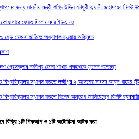
্থাপনের জন্য মাননীয় মন্ত্রী শহিদ উদ্দিন চৌধুরী এ্যানী মহোদয়ের নিকট 
সরকারি কোষাগারে ফেরত দিলেন সদর ইউএনও
গলা ও হেড নেক সার্জারিতে অধ্যাপক হওয়ায় অভিনন্দন
্রকাশ
েশ প্রেসক্লাব লক্ষ্মীপুর জেলা শাখার পক্ষথেকে ফুলেল শুভেচ্ছা
্তি বিশ্ববিদ্যালয় স্থাপন করতে লক্ষ্মীপুর ২ আসনের সাংসদ আবুল খায়ের ভ
্তি বিশ্ববিদ্যালয় স্থাপন করতে বিশেষ অনুরোধ জানিয়েছেন বিশিষ্ট ব্যবসা
ধভাবে বিক্রি ১টি পিকআপ ও ১টি অটোরিক্সা আটক করা