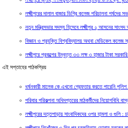
লক্ষ্মীপুরের দালাল বাজার ডিগ্রি কলেজ পরিচালনা পর্ষদের
নতুন মন্ত্রিসভার সদস্য হিসেবে লক্ষ্মীপুর ২ আসনের সাংস
বিজ্ঞান ও প্রযুক্তি বিশ্ববিদ্যালয় অথবা মেডিকেল কলেজ স
লক্ষ্মীপুরে প্রকল্পের উদ্বৃত্ত ৩৩ লক্ষ ৩ হাজার টাকা 
এই সপ্তাহের পাঠকপ্রিয়
ধর্ষনকারী মালেক কে এখনো গ্রেফতার করতে পারেনি পুলিশ 
পরিবার পরিকল্পনা অধিদপ্তরের মাঠকর্মীদের নিয়োগবিধি বাস্
লক্ষ্মীপুরের দত্তপাড়ায় সাংবাদিকদের ওপর হামলা ও গুলি :
লক্ষ্মীপুরে নিখোঁজের ৩ দিন পর চররুহিতায় ডোবায় যুবকের ল