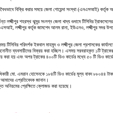
ন্য অবৈধভাবে বিক্রি করার সময়ে জেলা গোয়েন্দা সংস্থা (এনএসআই) কর্ত
ত লক্ষ্মীপুর শহরস্থ ঝুমুর সংলগ্ন জেলা খাদ্য গুদামে টিসিবির ট্রাকসেল
সআই, লক্ষ্মীপুর কর্তৃক জামশেদ আলম রানা, ইউএনও, লক্ষ্মীপুর সদর উ
 সময় টিসিবির পরিদর্শক ইকবাল মাহমুদ ও লক্ষ্মীপুর জেলা প্রশাসকের কার্যা
ের মনোনীত ব্যবসায়ীদের বিক্রয় করা হচ্ছিল। এসময় সরবরাহকৃত ১টি ট্রাকের
্রয় করা হয় এবং অপর ট্রাকের ৪০০টি ডিও কার্ডের মধ্যে ৫০ টি ডিও কার্ডের 
্বাধিকারী মো. এমরান হোসেনকে ১৮৪টি ডিও কার্ডের মূল্য বাবদ ৮৮০৪৪ টাকা
লে আমাদের এপ্রতিবেদক জানান।
ে উক্ত অনিয়মের প্রেক্ষিতে ক্লোজড করা হয়েছে।