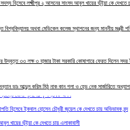
ার সদস্য হিসেবে লক্ষ্মীপুর ২ আসনের সাংসদ আবুল খায়ের ভূঁইয়া কে দেখতে
ক্তি বিশ্ববিদ্যালয় অথবা মেডিকেল কলেজ স্থাপনের জন্য মাননীয় মন্ত্রী শ
রকল্পের উদ্বৃত্ত ৩৩ লক্ষ ৩ হাজার টাকা সরকারি কোষাগারে ফেরত দিলেন স
তি সন্তান ডাঃ আব্দুল করিম মিঠু নাক কান গলা ও হেড নেক সার্জারিতে অধ্য
তিস্তম্ভে জেলা পুলিশের পুষ্পস্তবক অর্পণ
 সভাপতি হিসেবে ইকবাল হোসেন চৌধুরী জুয়েল কে দেখতে চায় অভিভাবক বৃন্দ
দ আবুল খায়ের ভূঁইয়া কে দেখতে চায় এলাকাবাসী