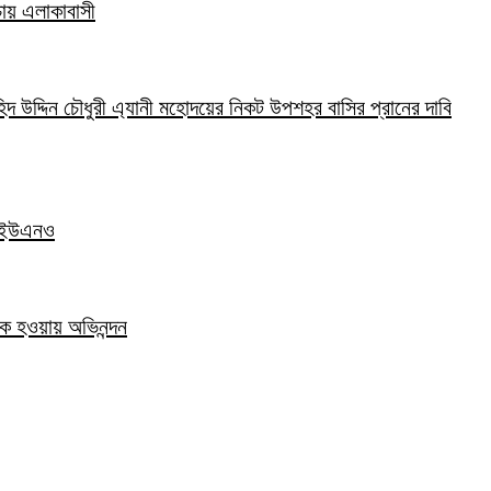
 চায় এলাকাবাসী
হিদ উদ্দিন চৌধুরী এ্যানী মহোদয়ের নিকট উপশহর বাসির প্রানের দাবি
দর ইউএনও
াপক হওয়ায় অভিনন্দন