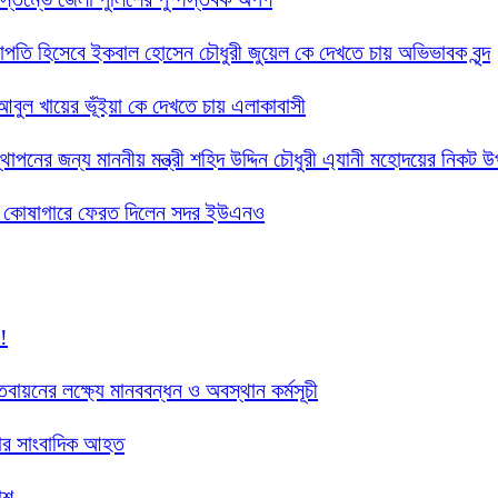
 সভাপতি হিসেবে ইকবাল হোসেন চৌধুরী জুয়েল কে দেখতে চায় অভিভাবক বৃন্দ
দ আবুল খায়ের ভূঁইয়া কে দেখতে চায় এলাকাবাসী
্থাপনের জন্য মাননীয় মন্ত্রী শহিদ উদ্দিন চৌধুরী এ্যানী মহোদয়ের নিকট 
সরকারি কোষাগারে ফেরত দিলেন সদর ইউএনও
!
তবায়নের লক্ষ্যে মানববন্ধন ও অবস্থান কর্মসূচী
 চার সাংবাদিক আহত
াশ