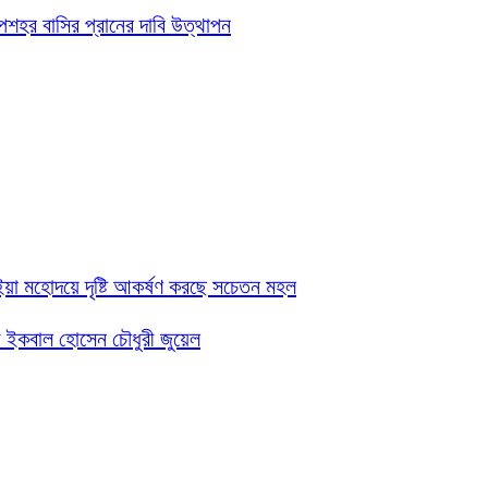
উপশহর বাসির প্রানের দাবি উত্থাপন
ূঁইয়া মহোদয়ে দৃষ্টি আকর্ষণ করছে সচেতন মহল
য়ী ইকবাল হোসেন চৌধুরী জুয়েল