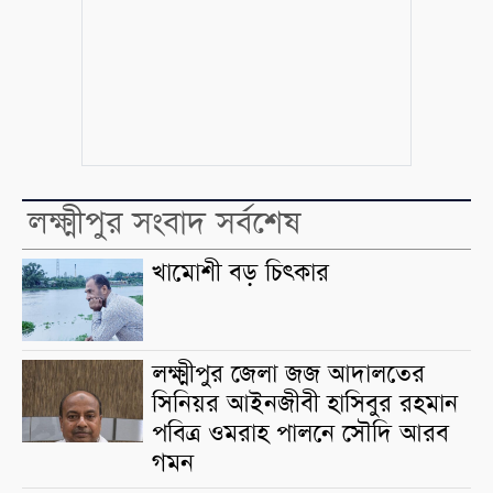
লক্ষ্মীপুর সংবাদ সর্বশেষ
খামোশী বড় চিৎকার
লক্ষ্মীপুর জেলা জজ আদালতের
সিনিয়র আইনজীবী হাসিবুর রহমান
পবিত্র ওমরাহ পালনে সৌদি আরব
গমন