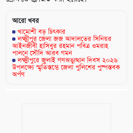
আরো খবর
খামোশী বড় চিৎকার
লক্ষ্মীপুর জেলা জজ আদালতের সিনিয়র
আইনজীবী হাসিবুর রহমান পবিত্র ওমরাহ
পালনে সৌদি আরব গমন
লক্ষ্মীপুরে জুলাই গণঅভ্যুত্থান দিবস ২০২৬
উপলক্ষ্যে স্মৃতিস্তম্ভে জেলা পুলিশের পুষ্পস্তবক
অর্পণ