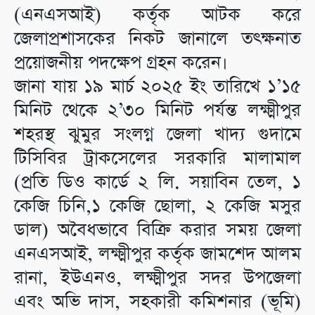
(এনএসআই) কর্তৃক আটক করে
জেলাপ্রশাসকের নিকট জানালে তৎক্ষনাত
প্রয়োজনীয় পদক্ষেপ গ্রহন করেন।
জানা যায় ১৯ মার্চ ২০২৫ ইং তারিখে ১’১৫
মিনিট থেকে ২’৩০ মিনিট পর্যন্ত লক্ষ্মীপুর
শহরস্থ ঝুমুর সংলগ্ন জেলা খাদ্য গুদামে
টিসিবির ট্রাকসেলের সরকারি মালামাল
(প্রতি ডিও কার্ডে ২ লি. সয়াবিন তেল, ১
কেজি চিনি,১ কেজি ছোলা, ২ কেজি মসুর
ডাল) অবৈধভাবে বিক্রি করার সময় জেলা
এনএসআই, লক্ষ্মীপুর কর্তৃক জামশেদ আলম
রানা, ইউএনও, লক্ষ্মীপুর সদর উপজেলা
এবং অভি দাস, সহকারী কমিশনার (ভূমি)