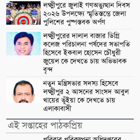
লক্ষ্মীপুরে জুলাই গণঅভ্যুত্থান দিবস
২০২৬ উপলক্ষ্যে স্মৃতিস্তম্ভে জেলা
পুলিশের পুষ্পস্তবক অর্পণ
লক্ষ্মীপুরের দালাল বাজার ডিগ্রি
কলেজ পরিচালনা পর্ষদের সভাপতি
হিসেবে ইকবাল হোসেন চৌধুরী
জুয়েল কে দেখতে চায় অভিভাবক
বৃন্দ
নতুন মন্ত্রিসভার সদস্য হিসেবে
লক্ষ্মীপুর ২ আসনের সাংসদ আবুল
খায়ের ভূঁইয়া কে দেখতে চায়
এলাকাবাসী
এই সপ্তাহের পাঠকপ্রিয়
পরিবার পরিকল্পনা অধিদপ্তরের