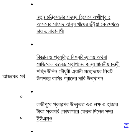
নতুন মন্ত্রিসভার সদস্য হিসেবে লক্ষ্মীপুর ২
আসনের সাংসদ আবুল খায়ের ভূঁইয়া কে দেখতে
চায় এলাকাবাসী
বিজ্ঞান ও প্রযুক্তি বিশ্ববিদ্যালয় অথবা
মেডিকেল কলেজ স্থাপনের জন্য মাননীয় মন্ত্রী
শহিদ উদ্দিন চৌধুরী এ্যানী মহোদয়ের নিকট
আজকের সর্বশেষ সবখবর
উপশহর বাসির প্রানের দাবি উত্থাপন
লক্ষ্মীপুরে জুলাই গণঅভ্যুত্থান দিবস ২০২৬ উপলক্ষ্যে
স্মৃতিস্তম্ভে জেলা পুলিশের পুষ্পস্তবক অর্পণ
লক্ষ্মীপুরে প্রকল্পের উদ্বৃত্ত ৩৩ লক্ষ ৩ হাজার
টাকা সরকারি কোষাগারে ফেরত দিলেন সদর
লক্ষ্মীপুরের দালাল বাজার ডিগ্রি কলেজ পরিচালনা পর্ষদের
ইউএনও
সভাপতি হিসেবে ইকবাল হোসেন চৌধুরী জুয়েল কে দেখতে
চায় অভিভাবক বৃন্দ