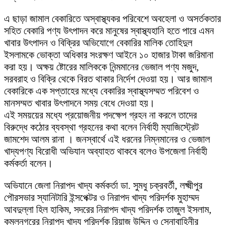
এ ছাড়া জামাল বেকারিতে অস্বাস্থ্যকর পরিবেশে অবহেলা ও অসর্তকতার
সহিত বেকারি পণ্য উৎপাদন করে মানুষের স্বাস্থ্যহানি হতে পারে এমন
খাবার উৎপাদন ও বিক্রির অভিযোগে বেকারির মালিক তোহিদুল
ইসলামকে ভোক্তা অধিকার সংরক্ষণ আইনে ১০ হাজার টাকা জরিমানা
করা হয়। অক্ষয় ষ্টোরের মালিককে নিন্মমানের ভেজাল পণ্য মজুদ,
সরবরাহ ও বিক্রি থেকে বিরত থাকার নির্দেশ দেওয়া হয়। আর জামাল
বেকারিকে এক সপ্তাহের মধ্যে বেকারির স্বাস্থ্যসম্মত পরিবেশ ও
মানসম্মত খাবার উৎপাদনে সময় বেধে দেওয়া হয়।
এই সময়য়ের মধ্যে প্রয়োজনীয় পদক্ষেপ গ্রহন না করলে তাদের
বিরুদ্ধে কঠোর ব্যবস্থা গ্রহনের কথা বলেন নির্বাহী ম্যাজিস্ট্রেট
জামশেদ আলম রানা । জনস্বার্থে এই ধরনের নিম্নমানের ও ভেজাল
খাদ্যপণ্য বিরোধী অভিযান অব্যাহত থাকবে বলেও উপজেলা নির্বাহী
কর্মকর্তা বলেন।
অভিযানে জেলা নিরাপদ খাদ্য কর্মকর্তা ডা. সুমধু চক্রবর্তী, লক্ষ্মীপুর
পৌরসভার স্যানিটারি ইন্সপেক্টর ও নিরাপদ খাদ্য পরিদর্শক মুহাম্মদ
আবদুল্লা হিল হাকিম, সদরের নিরাপদ খাদ্য পরিদর্শক তাজুল ইসলাম,
কমলনগরের নিরাপদ খাদ্য পরিদর্শক রিয়াজ উদ্দিন ও সেনাবাহিনীর