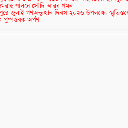
র ওমরাহ পালনে সৌদি আরব গমন
মীপুরে জুলাই গণঅভ্যুত্থান দিবস ২০২৬ উপলক্ষ্যে স্মৃতিস্তম
 পুষ্পস্তবক অর্পণ