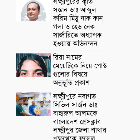
লক্ষ্মীপুরের কৃতি
সন্তান ডাঃ আব্দুল
করিম মিঠু নাক কান
গলা ও হেড নেক
সার্জারিতে অধ্যাপক
হওয়ায় অভিনন্দন
রিয়া নামের
মেয়েটিকে নিয়ে পোস্ট
গুলোর বিষয়ে
অনুভূতি প্রকাশ
লক্ষ্মীপুরে নবাগত
সিভিল সার্জন ডাঃ
বাহারুল আলমকে
বাংলাদেশ প্রেসক্লাব
লক্ষ্মীপুর জেলা শাখার
পক্ষথেকে ফুলেল