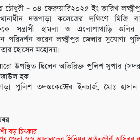
য় চৌধুরী – ০৪ ফেব্রুয়ারি২০২৫ ইং তারিখ লক্ষ্মী
ঞ্জ থানাধীন দত্তপাড়া কলেজের দক্ষিণে মিজি 
ককে সন্ত্রাসী হামলা ও এলোপাথাড়ি গুলির 
ে পরিদর্শন করেন লক্ষ্মীপুর জেলার সুযোগ্য পুল
তার হোসেন মহোদয়।
ো উপস্থিত ছিলেন অতিরিক্ত পুলিশ সুপার (সদর 
েজাউল হক
াড়া পুলিশ তদন্তকেন্দ্রের ইনচার্জ, মোঃ হাসান 
খবর
শী বড় চিৎকার
্মীপুর জেলা জজ আদালতের সিনিয়র আইনজীবী হাসিবুর 