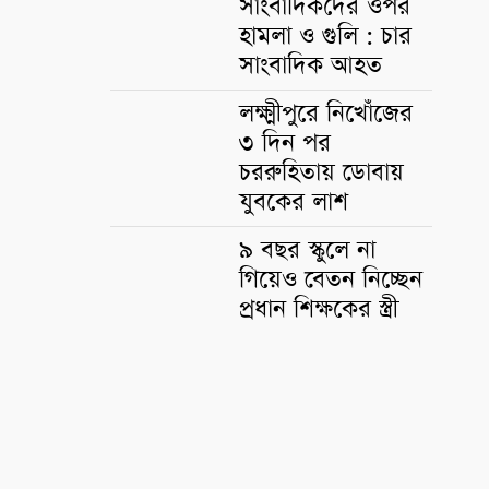
সাংবাদিকদের ওপর
হামলা ও গুলি : চার
সাংবাদিক আহত
লক্ষ্মীপুরে নিখোঁজের
৩ দিন পর
চররুহিতায় ডোবায়
যুবকের লাশ
৯ বছর স্কুলে না
গিয়েও বেতন নিচ্ছেন
প্রধান শিক্ষকের স্ত্রী