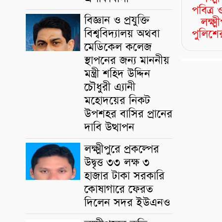
পবিত্
বিজ্ঞান ও প্রযুক্তি
লক্ষ্
বিশ্ববিদ্যালয় অথবা
পুলিশের
মেডিকেল কলেজ
স্থাপনের জন্য মাননীয়
মন্ত্রী শহিদ উদ্দিন
চৌধুরী এ্যানী
মহোদয়ের নিকট
উপশহর বাসির প্রানের
দাবি উত্থাপন
লক্ষ্মীপুরে প্রকল্পের
উদ্বৃত্ত ৩৩ লক্ষ ৩
হাজার টাকা সরকারি
কোষাগারে ফেরত
দিলেন সদর ইউএনও