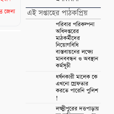
্ভে জেলা
এই সপ্তাহের পাঠকপ্রিয়
পরিবার পরিকল্পনা
অধিদপ্তরের
মাঠকর্মীদের
নিয়োগবিধি
বাস্তবায়নের লক্ষ্যে
মানববন্ধন ও অবস্থান
কর্মসূচী
ধর্ষনকারী মালেক কে
এখনো গ্রেফতার
করতে পারেনি পুলিশ
!
লক্ষ্মীপুরের দত্তপাড়ায়