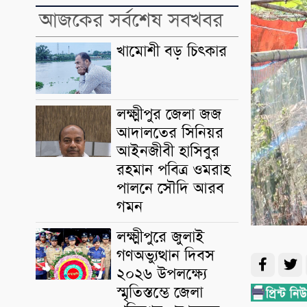
আজকের সর্বশেষ সবখবর
খামোশী বড় চিৎকার
লক্ষ্মীপুর জেলা জজ
আদালতের সিনিয়র
আইনজীবী হাসিবুর
রহমান পবিত্র ওমরাহ
পালনে সৌদি আরব
গমন
লক্ষ্মীপুরে জুলাই
গণঅভ্যুত্থান দিবস
২০২৬ উপলক্ষ্যে
স্মৃতিস্তম্ভে জেলা