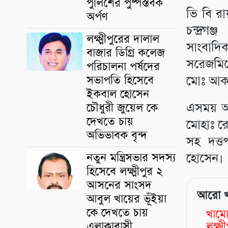
পুলিশের পুষ্পস্তবক
ভি বি রা
অর্পণ
চন্দ্রগ
লক্ষ্মীপুরের দালাল
সাংবাদি
বাজার ডিগ্রি কলেজ
সরেজমিন
পরিচালনা পর্ষদের
সভাপতি হিসেবে
মোঃ আক
ইকবাল হোসেন
এসময় আর
চৌধুরী জুয়েল কে
দেখতে চায়
মোহাঃ র
অভিভাবক বৃন্দ
সহ দত্তপ
নতুন মন্ত্রিসভার সদস্য
হোসেন।
হিসেবে লক্ষ্মীপুর ২
আসনের সাংসদ
আরো 
আবুল খায়ের ভূঁইয়া
কে দেখতে চায়
খামো
এলাকাবাসী
লক্ষ