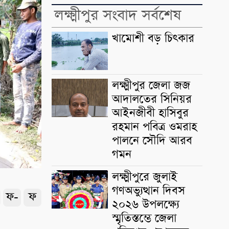
লক্ষ্মীপুর সংবাদ সর্বশেষ
খামোশী বড় চিৎকার
লক্ষ্মীপুর জেলা জজ
আদালতের সিনিয়র
আইনজীবী হাসিবুর
রহমান পবিত্র ওমরাহ
পালনে সৌদি আরব
গমন
লক্ষ্মীপুরে জুলাই
গণঅভ্যুত্থান দিবস
ফ-
ফ
২০২৬ উপলক্ষ্যে
স্মৃতিস্তম্ভে জেলা