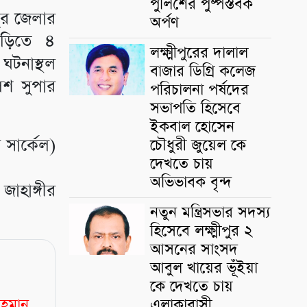
পুলিশের পুষ্পস্তবক
পুর জেলার
অর্পণ
বাড়িতে ৪
লক্ষ্মীপুরের দালাল
ঘটনাস্থল
বাজার ডিগ্রি কলেজ
িশ সুপার
পরিচালনা পর্ষদের
সভাপতি হিসেবে
ইকবাল হোসেন
সার্কেল)
চৌধুরী জুয়েল কে
দেখতে চায়
অভিভাবক বৃন্দ
জাহাঙ্গীর
নতুন মন্ত্রিসভার সদস্য
হিসেবে লক্ষ্মীপুর ২
আসনের সাংসদ
আবুল খায়ের ভূঁইয়া
কে দেখতে চায়
এলাকাবাসী
রহমান