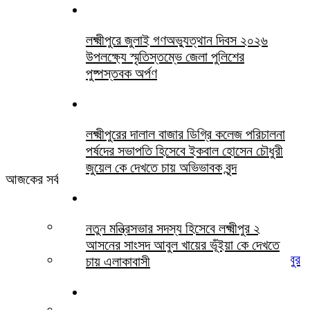
লক্ষ্মীপুরে জুলাই গণঅভ্যুত্থান দিবস ২০২৬
উপলক্ষ্যে স্মৃতিস্তম্ভে জেলা পুলিশের
পুষ্পস্তবক অর্পণ
লক্ষ্মীপুরের দালাল বাজার ডিগ্রি কলেজ পরিচালনা
পর্ষদের সভাপতি হিসেবে ইকবাল হোসেন চৌধুরী
জুয়েল কে দেখতে চায় অভিভাবক বৃন্দ
আজকের সর্বশেষ সবখবর
খামোশী বড় চিৎকার
নতুন মন্ত্রিসভার সদস্য হিসেবে লক্ষ্মীপুর ২
আসনের সাংসদ আবুল খায়ের ভূঁইয়া কে দেখতে
লক্ষ্মীপুর জেলা জজ আদালতের সিনিয়র আইনজীবী হাসিবুর
চায় এলাকাবাসী
রহমান পবিত্র ওমরাহ পালনে সৌদি আরব গমন
লক্ষ্মীপুরে জুলাই গণঅভ্যুত্থান দিবস ২০২৬ উপলক্ষ্যে