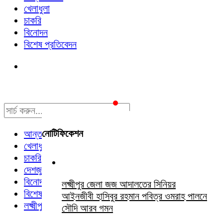
খেলাধুলা
চাকরি
বিনোদন
বিশেষ প্রতিবেদন
নোটিফিকেশন
আন্তর্জাতিক
খেলাধুলা
চাকরি
দেশজুড়ে
বিনোদন
লক্ষ্মীপুর জেলা জজ আদালতের সিনিয়র
বিশেষ প্রতিবেদন
আইনজীবী হাসিবুর রহমান পবিত্র ওমরাহ পালনে
লক্ষ্মীপুর সংবাদ
সৌদি আরব গমন