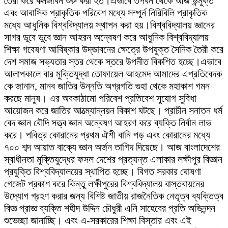
তৈরী করে কর্মজীবন শুরু করা হত।এভাবে তপবন থেকে আজ উন্মুক্ত
এবং আবাসিক প্রাকৃতিক পরিবেশ মধ্যে সম্পুর্ন নিরিবিলি প্রাকৃতিক
মধ্যে আধুনিক বিশ্ববিদ্যালয় স্থাপন করা হয়।বিশ্ববিদ্যালয় জ্ঞানের
সাগর ডুবে ডুবে জ্ঞান আহরন অন্বেষণ করে আধুনিক বিশ্ববিদ্যালয়
শিক্ষা গবেষণা আবিষ্কার উদ্ভাবনের ক্ষেত্রে উপযুক্ত সৈনিক তৈরী করে
দেশ সমাজ সভ্যতার স্তর থেকে স্তরে উপনীত বিকশিত হচ্ছে।এভাবে
আলাপকালে বার মুক্তিযুদ্ধা তোফায়েল আহমেদ আমাদের এপ্রতিবেদক
কে জানান, মানব জাতির উন্নতি অগ্রগতি গুহা থেকে মহাকাশ গমন
করছে মানুষ। এর অবকাঠামো পরিবেশ প্রতিবেশ সুযোগ সুবিধা
আয়োজন করে জাতির আত্ম্যোন্নয়ন বিকাশ ঘটছে। প্রাচীন সনাতন ধর্ম
বেদ জ্ঞান বৌদি সত্ত্ব জ্ঞান অন্বেষণ আহরণ করে ব্যক্তি নির্বান লাভ
করে। পবিত্র কোরানের প্রথম ঐশী বানি পড় এবং কোরানের মধ্যে
৭০০ শব্দ আয়াত বাক্যে জ্ঞান অর্জন তাগিদ দিয়েছে। আজ বাংলাদেশের
স্বাধীনতা মুক্তিযুদ্ধের ফসল দেশের প্রত্যন্ত এলাকার লক্ষীপুর বিজ্ঞান
প্রযুক্তি বিশ্ববিদ্যালয়ের স্থাপিত হচ্ছে। বিগত সরকার ঘোষণা
গেজেট প্রকাশ করে কিন্তু লক্ষীপুরের বিশ্ববিদ্যালয় বাস্তবায়নের
উদ্যোগ গ্রহণ করার জন্য বিশিষ্ট জাতীয় রাজনৈতিক নেতৃত্ব ব্যক্তিত্ব
বিজ্ঞ প্রাজ্ঞ ব্যক্তি শহীদ উদ্দিন চৌধুরী এনি সাহেবের প্রতি অভিনন্দন
শুভেচ্ছা জানাচ্ছি। এবং এ-সরকারের শিক্ষা বিস্তার এবং এই