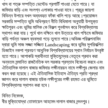
খাস বা শত্রু সম্পত্তি ভেস্টেড প্রপার্টি পাওয়া যেতে পারে। যা
জমিদার বাড়ি এবং সংলগ্ন এলাকায় পাওয়া যাবে। প্রচুর জায়গা
বিভিন্ন উপায়ে দখল অব্যবহৃত ফাঁকা খালি পড়ে আছে।প্রয়োজন
সরকারি সম্পত্তি ভুমি অধিগ্রহণ নীতি বিধিমালা অনুযায়ী উপযুক্ত
ক্ষতিপূরন এবং ভুমির মালিক কে বিকল্প পুনর্বাসন করে বিশ্ববিদ্যালয়
স্থাপন করা যায়। পুর্বে খাল দক্ষিনে খাল উত্তরে খাল পশ্চিমে জমিদার
বাড়ি পর্যন্ত অঞ্চল ব্যবস্থা গড়ে তুলতে পারে।অভিজ্ঞ পরিকল্পনাবিদ
দ্বারা ভুমি সাজ সজ্জা সজ্জিত Landscaping করে ভুমির সুপরিকল্পিত
ডিজাইন নকশা প্রনয়ণ আধুনিক বিশ্ববিদ্যালয়ের স্থান নির্বাচন উৎকৃষ্ট
হতে পারে। আশাকরি স্বাধীনতা মুক্তিযুদ্ধের নেতৃত্ব প্রদান করা
অন্যতম সন্মানিত রাজনৈতিক দল সরকার প্রস্তাব বিবেচনা করবে এবং
ঐতিহাসিক দালাল বাজার জমিদার লক্ষীনারয়ন নামে লক্ষীপুর জেলার নাম
করন করা হয়েছে। এই ঐতিহাসিক ইতিহাস ঐতিহ্য প্রতি শ্রদ্ধা
জ্ঞাপন করে দালাল বাজার হউক লক্ষীপুরের লক্ষী রহমত এর ভুমিতে
বিশ্ববিদ্যালয় স্থাপন করা হবে।
বিনিত নিবেদক,
বীর মুক্তিযোদ্ধা তোফায়েল আহমেদ দালাল বাজার নন্দনপুর।