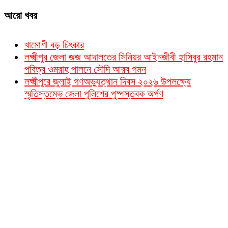
আরো খবর
খামোশী বড় চিৎকার
লক্ষ্মীপুর জেলা জজ আদালতের সিনিয়র আইনজীবী হাসিবুর রহমান
পবিত্র ওমরাহ পালনে সৌদি আরব গমন
লক্ষ্মীপুরে জুলাই গণঅভ্যুত্থান দিবস ২০২৬ উপলক্ষ্যে
স্মৃতিস্তম্ভে জেলা পুলিশের পুষ্পস্তবক অর্পণ