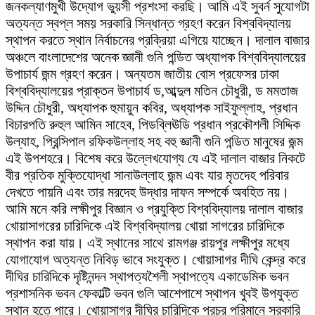
জনকল্যাণমুখী উদ্যোগ ভুয়সী প্রশংসা করছি। আমি এই সুবর্ন সুযোগটা
অত্যন্ত স্বপ্ল সময় সরকারি সিন্ধান্ত গ্রহণ করেন বিশ্ববিদ্যালয়
স্থাপন করতে স্থান নির্বাচনের প্রক্রিয়া এগিয়ে যাচ্ছেন। দালাল বাজার
অঞ্চলে বাংলাদেশের অনেক জ্ঞানী গুনি পন্ডিত অধ্যাপক বিশ্ববিদ্যালয়ের
উপাচার্য জন্ম গ্রহণ করেন। অন্যতম জাতীয় বোস প্রফেসর ঢাকা
বিশ্ববিদ্যালয়ের প্রাক্তন উপাচার্য ড,আব্দুল মতিন চৌধুরী, ড মমতাজ
উদ্দিন চৌধুরী, অধ্যাপক হুমায়ুন কবির, অধ্যাপক সাইফুল্লাহ, প্রধান
বিচারপতি রুহুল আমিন সাহেব, পিডব্লিঊডি প্রধান প্রকৌশলী সিদ্দিক
উল্যাহ, প্রিন্সিপাল রফিকউল্লাহ সহ বহু জ্ঞানী গুনি পন্ডিত মানুষের জন্ম
এই উপশহরে। বিশেষ করে উল্লেখযোগ্য যে এই দালাল বাজার নিকটে
বীর প্রতিক মুক্তিযোদ্ধা সানাউল্লাহ জন্ম এবং যার মৃতদেহ পরিবার
দেখতে পায়নি এবং তার মরদেহ উদ্ধার দাফন সম্পর্কে অবহিত নয়।
আমি মনে করি লক্ষীপুর বিজ্ঞান ও প্রযুক্তি বিশ্ববিদ্যালয় দালাল বাজার
খোয়াসাগরের চারিদিকে এই বিশ্ববিদ্যালয় খোয়া সাগরের চারিদিকে
স্থাপন করা যায়। এই স্থানের সাথে রামগঞ্জ রায়পুর লক্ষীপুর মধ্যে
যোগাযোগ অত্যন্ত নিবিড় ভাবে সংযুক্ত। খোয়াসাগর দীঘি কেন্দ্র করে
দীঘির চারিদিকে দৃষ্টিনন্দন স্থাপত্যশৈলী স্থাপত্যে একাডেমিক ভবন
প্রশাসনিক ভবন ফেকাল্টি ভবন গুলি আশেপাশে স্থাপন খুবই উপযুক্ত
স্থান হতে পারে। খোয়াসাগর দীঘির চারিদিকে প্রচুর পরিমানে সরকারি