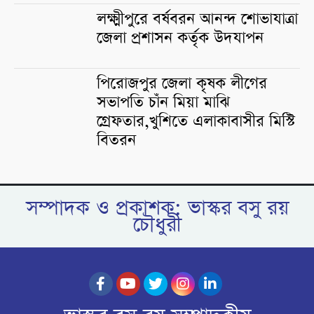
লক্ষ্মীপুরে বর্ষবরন আনন্দ শোভাযাত্রা
জেলা প্রশাসন কর্তৃক উদযাপন
পিরোজপুর জেলা কৃষক লীগের
সভাপতি চাঁন মিয়া মাঝি
গ্রেফতার,খুশিতে এলাকাবাসীর মিস্টি
বিতরন
সম্পাদক ও প্রকাশক: ভাস্কর বসু রয়
চৌধুরী