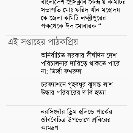
বাংলাদেশ প্রেসক্লাব কেন্দ্রীয় কমিটির
সভাপতি মোঃ ফরিদ খাঁন মহোদয়
কে জেলা কমিটি লক্ষ্মীপুরের
পক্ষথেকে ঈদ মোবারক “
এই সপ্তাহের পাঠকপ্রিয়
অনির্বাচিত সরকার দীর্ঘদিন দেশ
পরিচালনার দায়িত্বে থাকতে পারে
না: মির্জা ফখরুল
চরফ্যাশনে গৃহবধূর ঝুলন্ত লাশ
উদ্ধার পরিবারের দাবি হত্যা
নরসিংদীর ড্রিম হলিডে পার্কের
জীববৈচিত্র উপভোগে প্রবিরের
আমন্ত্রণ