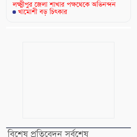
লক্ষ্মীপুর জেলা শাখার পক্ষথেকে অভিনন্দন
খামোশী বড় চিৎকার
বিশেষ প্রতিবেদন সর্বশেষ