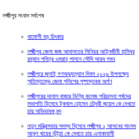
লক্ষ্মীপুর সংবাদ সর্বশেষ
খামোশী বড় চিৎকার
লক্ষ্মীপুর জেলা জজ আদালতের সিনিয়র আইনজীবী হাসিবুর
রহমান পবিত্র ওমরাহ পালনে সৌদি আরব গমন
লক্ষ্মীপুরে জুলাই গণঅভ্যুত্থান দিবস ২০২৬ উপলক্ষ্যে
স্মৃতিস্তম্ভে জেলা পুলিশের পুষ্পস্তবক অর্পণ
লক্ষ্মীপুরের দালাল বাজার ডিগ্রি কলেজ পরিচালনা পর্ষদের
সভাপতি হিসেবে ইকবাল হোসেন চৌধুরী জুয়েল কে দেখতে
চায় অভিভাবক বৃন্দ
নতুন মন্ত্রিসভার সদস্য হিসেবে লক্ষ্মীপুর ২ আসনের সাংসদ
আবুল খায়ের ভূঁইয়া কে দেখতে চায় এলাকাবাসী