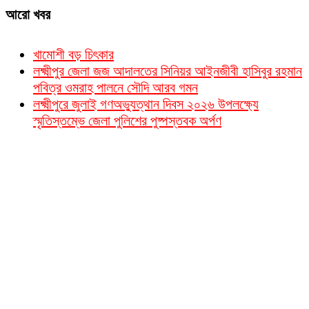
আরো খবর
খামোশী বড় চিৎকার
লক্ষ্মীপুর জেলা জজ আদালতের সিনিয়র আইনজীবী হাসিবুর রহমান
পবিত্র ওমরাহ পালনে সৌদি আরব গমন
লক্ষ্মীপুরে জুলাই গণঅভ্যুত্থান দিবস ২০২৬ উপলক্ষ্যে
স্মৃতিস্তম্ভে জেলা পুলিশের পুষ্পস্তবক অর্পণ