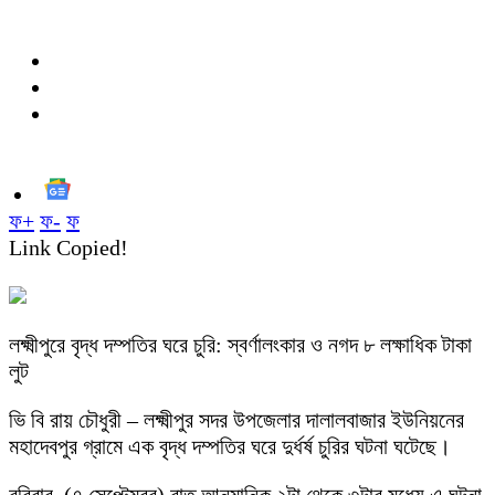
ফ+
ফ-
ফ
Link Copied!
লক্ষ্মীপুরে বৃদ্ধ দম্পতির ঘরে চুরি: স্বর্ণালংকার ও নগদ ৮ লক্ষাধিক টাকা
লুট
ভি বি রায় চৌধুরী – লক্ষ্মীপুর সদর উপজেলার দালালবাজার ইউনিয়নের
মহাদেবপুর গ্রামে এক বৃদ্ধ দম্পতির ঘরে দুর্ধর্ষ চুরির ঘটনা ঘটেছে।
রবিবার (৭ সেপ্টেম্বর) রাত আনুমানিক ২টা থেকে ৩টার মধ্যে এ ঘটনা