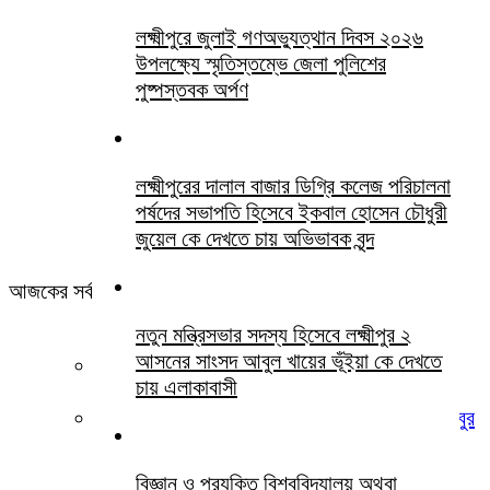
লক্ষ্মীপুরে জুলাই গণঅভ্যুত্থান দিবস ২০২৬
উপলক্ষ্যে স্মৃতিস্তম্ভে জেলা পুলিশের
পুষ্পস্তবক অর্পণ
লক্ষ্মীপুরের দালাল বাজার ডিগ্রি কলেজ পরিচালনা
পর্ষদের সভাপতি হিসেবে ইকবাল হোসেন চৌধুরী
জুয়েল কে দেখতে চায় অভিভাবক বৃন্দ
আজকের সর্বশেষ সবখবর
নতুন মন্ত্রিসভার সদস্য হিসেবে লক্ষ্মীপুর ২
আসনের সাংসদ আবুল খায়ের ভূঁইয়া কে দেখতে
খামোশী বড় চিৎকার
চায় এলাকাবাসী
লক্ষ্মীপুর জেলা জজ আদালতের সিনিয়র আইনজীবী হাসিবুর
রহমান পবিত্র ওমরাহ পালনে সৌদি আরব গমন
বিজ্ঞান ও প্রযুক্তি বিশ্ববিদ্যালয় অথবা