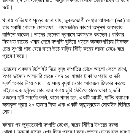
ঘটে।
থানায় অভিযোগ সূত্রে জানা যায়, ভুক্তভোগী নেহার আফজল (৬৫) ও
তার স্বামী গোলাম মোস্তফা—বয়সজনিত কারণে অসুস্থ অবস্থায়
বাড়িতে থাকেন। তাদের ছেলেরা প্রবাসে অবস্থান করছেন। রবিবার
দিবাগত রাতের খাবার শেষে দম্পতি ঘুমিয়ে পড়লে অজ্ঞাতপরিচয় তিনজন
চোর সুপারী গাছ বেয়ে ছাদে উঠে বাড়ির সিঁড়ি রুমের দরজা ভেঙে ঘরে
প্রবেশ করে।
চোরদের একজন টর্চলাইট দিয়ে বৃদ্ধ দম্পতির চোখে আলো ফেলে রাখে,
অপর দুইজন আলমারি ভেঙে নগদ ১৫ হাজার টাকা ও প্রায় ৩ ভরি
স্বর্ণালংকার নিয়ে নেয়। এ সময় বৃদ্ধা নেহার আফজল চিৎকার করতে
চাইলে এক দুর্বৃত্ত চোর তার গলায় ছুরি ঠেকিয়ে হাতে থাকা ২ ভরি
ওজনের দুটি স্বর্ণের রুলি, কানে থাকা দুল, একটি আংটি, মাটির ব্যাংকে
জমাকৃত প্রায় ২০ হাজার টাকা এবং একটি অ্যান্ড্রয়েড মোবাইল ছিনিয়ে
নেয়।
ঘটনার পর ভুক্তভোগী দম্পতি দেখেন, ঘরের সিঁড়ির উপরের দরজা
খোলা। দস্যুরা ছাদের ওপর দিয়ে প্রবেশ করে ভেতরে ঢোকে বলে ধারণা