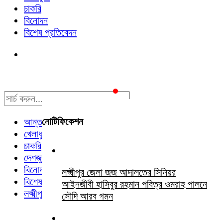
চাকরি
বিনোদন
বিশেষ প্রতিবেদন
নোটিফিকেশন
আন্তর্জাতিক
খেলাধুলা
চাকরি
দেশজুড়ে
বিনোদন
লক্ষ্মীপুর জেলা জজ আদালতের সিনিয়র
বিশেষ প্রতিবেদন
আইনজীবী হাসিবুর রহমান পবিত্র ওমরাহ পালনে
লক্ষ্মীপুর সংবাদ
সৌদি আরব গমন