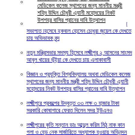
লক্ষ্মীপুরে জুলাই গণঅভ্যুত্থান দিবস ২০২৬ উপলক্ষ্যে
মেডিকেল কলেজ স্থাপনের জন্য মাননীয় মন্ত্রী
স্মৃতিস্তম্ভে জেলা পুলিশের পুষ্পস্তবক অর্পণ
শহিদ উদ্দিন চৌধুরী এ্যানী মহোদয়ের নিকট
উপশহর বাসির প্রানের দাবি উত্থাপন
লক্ষ্মীপুরের দালাল বাজার ডিগ্রি কলেজ পরিচালনা পর্ষদের
সভাপতি হিসেবে ইকবাল হোসেন চৌধুরী জুয়েল কে দেখতে
চায় অভিভাবক বৃন্দ
নতুন মন্ত্রিসভার সদস্য হিসেবে লক্ষ্মীপুর ২ আসনের সাংসদ
আবুল খায়ের ভূঁইয়া কে দেখতে চায় এলাকাবাসী
বিজ্ঞান ও প্রযুক্তি বিশ্ববিদ্যালয় অথবা মেডিকেল কলেজ
স্থাপনের জন্য মাননীয় মন্ত্রী শহিদ উদ্দিন চৌধুরী এ্যানী
মহোদয়ের নিকট উপশহর বাসির প্রানের দাবি উত্থাপন
লক্ষ্মীপুরে প্রকল্পের উদ্বৃত্ত ৩৩ লক্ষ ৩ হাজার টাকা
সরকারি কোষাগারে ফেরত দিলেন সদর ইউএনও
লক্ষ্মীপুরের কৃতি সন্তান ডাঃ আব্দুল করিম মিঠু নাক কান
গলা ও হেড নেক সার্জারিতে অধ্যাপক হওয়ায় অভিনন্দন