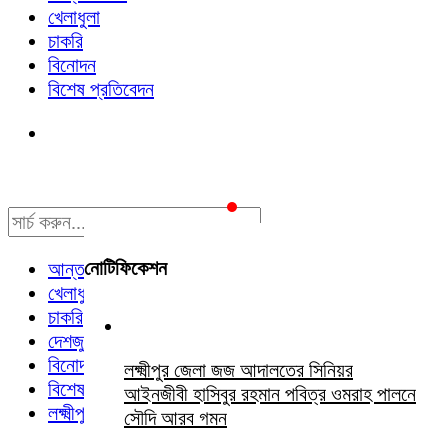
খেলাধুলা
চাকরি
বিনোদন
বিশেষ প্রতিবেদন
নোটিফিকেশন
আন্তর্জাতিক
খেলাধুলা
চাকরি
দেশজুড়ে
বিনোদন
লক্ষ্মীপুর জেলা জজ আদালতের সিনিয়র
বিশেষ প্রতিবেদন
আইনজীবী হাসিবুর রহমান পবিত্র ওমরাহ পালনে
লক্ষ্মীপুর সংবাদ
সৌদি আরব গমন