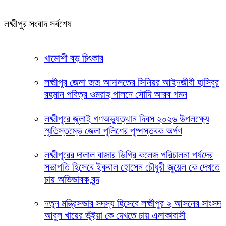
লক্ষ্মীপুর সংবাদ সর্বশেষ
খামোশী বড় চিৎকার
লক্ষ্মীপুর জেলা জজ আদালতের সিনিয়র আইনজীবী হাসিবুর
রহমান পবিত্র ওমরাহ পালনে সৌদি আরব গমন
লক্ষ্মীপুরে জুলাই গণঅভ্যুত্থান দিবস ২০২৬ উপলক্ষ্যে
স্মৃতিস্তম্ভে জেলা পুলিশের পুষ্পস্তবক অর্পণ
লক্ষ্মীপুরের দালাল বাজার ডিগ্রি কলেজ পরিচালনা পর্ষদের
সভাপতি হিসেবে ইকবাল হোসেন চৌধুরী জুয়েল কে দেখতে
চায় অভিভাবক বৃন্দ
নতুন মন্ত্রিসভার সদস্য হিসেবে লক্ষ্মীপুর ২ আসনের সাংসদ
আবুল খায়ের ভূঁইয়া কে দেখতে চায় এলাকাবাসী