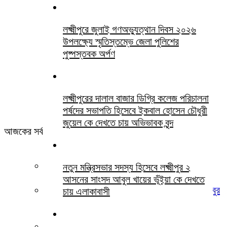
লক্ষ্মীপুরে জুলাই গণঅভ্যুত্থান দিবস ২০২৬
উপলক্ষ্যে স্মৃতিস্তম্ভে জেলা পুলিশের
পুষ্পস্তবক অর্পণ
লক্ষ্মীপুরের দালাল বাজার ডিগ্রি কলেজ পরিচালনা
পর্ষদের সভাপতি হিসেবে ইকবাল হোসেন চৌধুরী
জুয়েল কে দেখতে চায় অভিভাবক বৃন্দ
আজকের সর্বশেষ সবখবর
খামোশী বড় চিৎকার
নতুন মন্ত্রিসভার সদস্য হিসেবে লক্ষ্মীপুর ২
আসনের সাংসদ আবুল খায়ের ভূঁইয়া কে দেখতে
লক্ষ্মীপুর জেলা জজ আদালতের সিনিয়র আইনজীবী হাসিবুর
চায় এলাকাবাসী
রহমান পবিত্র ওমরাহ পালনে সৌদি আরব গমন
লক্ষ্মীপুরে জুলাই গণঅভ্যুত্থান দিবস ২০২৬ উপলক্ষ্যে