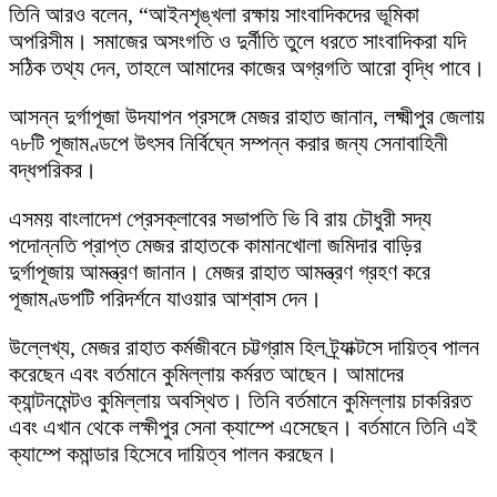
তিনি আরও বলেন, “আইনশৃঙ্খলা রক্ষায় সাংবাদিকদের ভূমিকা
অপরিসীম। সমাজের অসংগতি ও দুর্নীতি তুলে ধরতে সাংবাদিকরা যদি
সঠিক তথ্য দেন, তাহলে আমাদের কাজের অগ্রগতি আরো বৃদ্ধি পাবে।
আসন্ন দুর্গাপূজা উদযাপন প্রসঙ্গে মেজর রাহাত জানান, লক্ষ্মীপুর জেলায়
৭৮টি পূজামণ্ডপে উৎসব নির্বিঘ্নে সম্পন্ন করার জন্য সেনাবাহিনী
বদ্ধপরিকর।
এসময় বাংলাদেশ প্রেসক্লাবের সভাপতি ভি বি রায় চৌধুরী সদ্য
পদোন্নতি প্রাপ্ত মেজর রাহাতকে কামানখোলা জমিদার বাড়ির
দুর্গাপূজায় আমন্ত্রণ জানান। মেজর রাহাত আমন্ত্রণ গ্রহণ করে
পূজামণ্ডপটি পরিদর্শনে যাওয়ার আশ্বাস দেন।
উল্লেখ্য, মেজর রাহাত কর্মজীবনে চট্টগ্রাম হিল ট্র্যাক্টসে দায়িত্ব পালন
করেছেন এবং বর্তমানে কুমিল্লায় কর্মরত আছেন। আমাদের
ক্যান্টনমেন্টও কুমিল্লায় অবস্থিত। তিনি বর্তমানে কুমিল্লায় চাকরিরত
এবং এখান থেকে লক্ষীপুর সেনা ক্যাম্পে এসেছেন। বর্তমানে তিনি এই
ক্যাম্পে কমান্ডার হিসেবে দায়িত্ব পালন করছেন।