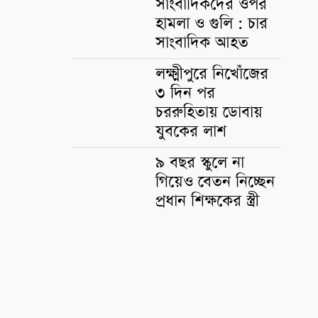
সাংবাদিকদের ওপর
হামলা ও গুলি : চার
সাংবাদিক আহত
লক্ষ্মীপুরে নিখোঁজের
৩ দিন পর
চররুহিতায় ডোবায়
যুবকের লাশ
৯ বছর স্কুলে না
গিয়েও বেতন নিচ্ছেন
প্রধান শিক্ষকের স্ত্রী