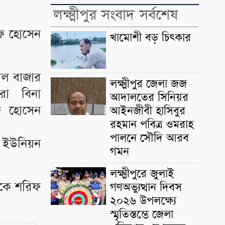
লক্ষ্মীপুর সংবাদ সর্বশেষ
রিফ হোসেন
খামোশী বড় চিৎকার
াল বাজার
লক্ষ্মীপুর জেলা জজ
রো বিনা
আদালতের সিনিয়র
রিফ হোসেন
আইনজীবী হাসিবুর
রহমান পবিত্র ওমরাহ
পালনে সৌদি আরব
 ইউনিয়ন
গমন
লক্ষ্মীপুরে জুলাই
থেকে শরিফ
গণঅভ্যুত্থান দিবস
২০২৬ উপলক্ষ্যে
স্মৃতিস্তম্ভে জেলা