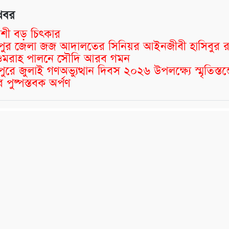
খবর
শী বড় চিৎকার
্মীপুর জেলা জজ আদালতের সিনিয়র আইনজীবী হাসিবুর 
র ওমরাহ পালনে সৌদি আরব গমন
মীপুরে জুলাই গণঅভ্যুত্থান দিবস ২০২৬ উপলক্ষ্যে স্মৃতিস্তম
 পুষ্পস্তবক অর্পণ