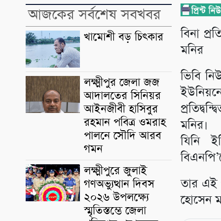
আজকের সর্বশেষ সবখবর
বিনা প্র
খামোশী বড় চিৎকার
মনির
ভিবি নি
লক্ষ্মীপুর জেলা জজ
ইউনিয়
আদালতের সিনিয়র
প্রতিদ্ব
আইনজীবী হাসিবুর
রহমান পবিত্র ওমরাহ
মনির।
পালনে সৌদি আরব
যিনি ইত
গমন
বিএনপি’
লক্ষ্মীপুরে জুলাই
তার এই প
গণঅভ্যুত্থান দিবস
২০২৬ উপলক্ষ্যে
হোসেন ম
স্মৃতিস্তম্ভে জেলা