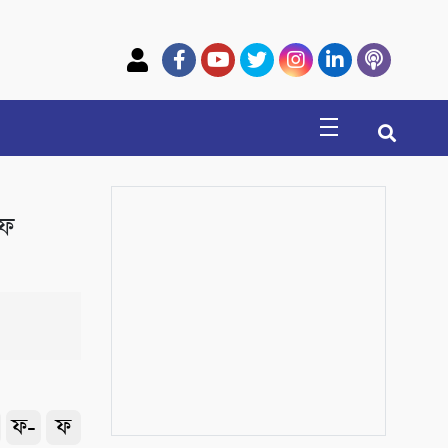
িফ
ফ-
ফ