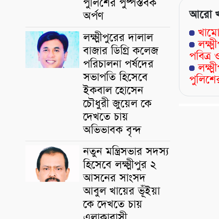
পুলিশের পুষ্পস্তবক
আরো 
অর্পণ
খামো
লক্ষ্মীপুরের দালাল
লক্ষ
বাজার ডিগ্রি কলেজ
পবিত্
পরিচালনা পর্ষদের
লক্ষ্
সভাপতি হিসেবে
পুলিশের
ইকবাল হোসেন
চৌধুরী জুয়েল কে
দেখতে চায়
অভিভাবক বৃন্দ
নতুন মন্ত্রিসভার সদস্য
হিসেবে লক্ষ্মীপুর ২
আসনের সাংসদ
আবুল খায়ের ভূঁইয়া
কে দেখতে চায়
এলাকাবাসী