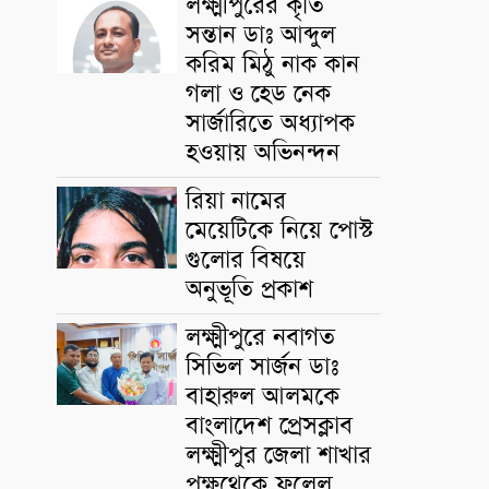
লক্ষ্মীপুরের কৃতি
সন্তান ডাঃ আব্দুল
করিম মিঠু নাক কান
গলা ও হেড নেক
সার্জারিতে অধ্যাপক
হওয়ায় অভিনন্দন
রিয়া নামের
মেয়েটিকে নিয়ে পোস্ট
গুলোর বিষয়ে
অনুভূতি প্রকাশ
লক্ষ্মীপুরে নবাগত
সিভিল সার্জন ডাঃ
বাহারুল আলমকে
বাংলাদেশ প্রেসক্লাব
লক্ষ্মীপুর জেলা শাখার
পক্ষথেকে ফুলেল