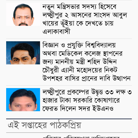
নতুন মন্ত্রিসভার সদস্য হিসেবে
লক্ষ্মীপুর ২ আসনের সাংসদ আবুল
খায়ের ভূঁইয়া কে দেখতে চায়
এলাকাবাসী
বিজ্ঞান ও প্রযুক্তি বিশ্ববিদ্যালয়
অথবা মেডিকেল কলেজ স্থাপনের
জন্য মাননীয় মন্ত্রী শহিদ উদ্দিন
চৌধুরী এ্যানী মহোদয়ের নিকট
উপশহর বাসির প্রানের দাবি উত্থাপন
লক্ষ্মীপুরে প্রকল্পের উদ্বৃত্ত ৩৩ লক্ষ ৩
হাজার টাকা সরকারি কোষাগারে
ফেরত দিলেন সদর ইউএনও
এই সপ্তাহের পাঠকপ্রিয়