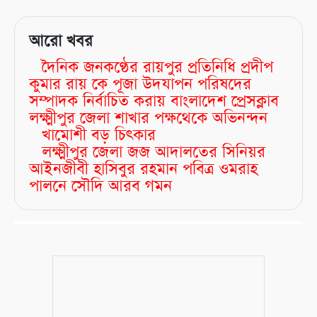
আরো খবর
দৈনিক জনকণ্ঠের রায়পুর প্রতিনিধি প্রদীপ
কুমার রায় কে পূজা উদযাপন পরিষদের
সম্পাদক নির্বাচিত করায় বাংলাদেশ প্রেসক্লাব
লক্ষ্মীপুর জেলা শাখার পক্ষথেকে অভিনন্দন
খামোশী বড় চিৎকার
লক্ষ্মীপুর জেলা জজ আদালতের সিনিয়র
আইনজীবী হাসিবুর রহমান পবিত্র ওমরাহ
পালনে সৌদি আরব গমন