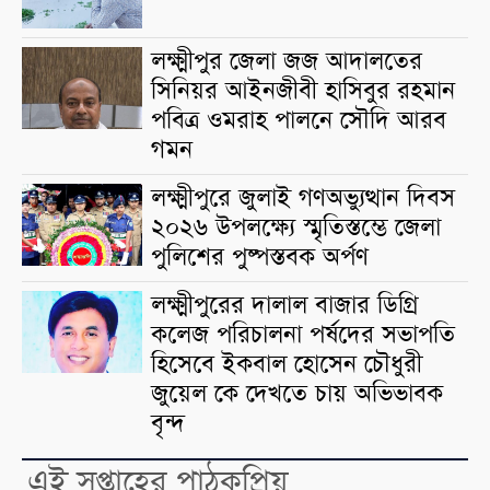
লক্ষ্মীপুর জেলা জজ আদালতের
সিনিয়র আইনজীবী হাসিবুর রহমান
পবিত্র ওমরাহ পালনে সৌদি আরব
গমন
লক্ষ্মীপুরে জুলাই গণঅভ্যুত্থান দিবস
২০২৬ উপলক্ষ্যে স্মৃতিস্তম্ভে জেলা
পুলিশের পুষ্পস্তবক অর্পণ
লক্ষ্মীপুরের দালাল বাজার ডিগ্রি
কলেজ পরিচালনা পর্ষদের সভাপতি
হিসেবে ইকবাল হোসেন চৌধুরী
জুয়েল কে দেখতে চায় অভিভাবক
বৃন্দ
এই সপ্তাহের পাঠকপ্রিয়