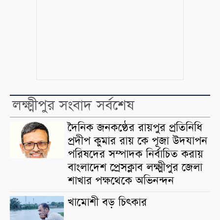
লক্ষ্মীপুর সংবাদ সর্বশেষ
দৈনিক জনকণ্ঠের রায়পুর প্রতিনিধি
প্রদীপ কুমার রায় কে পূজা উদযাপন
পরিষদের সম্পাদক নির্বাচিত করায়
বাংলাদেশ প্রেসক্লাব লক্ষ্মীপুর জেলা
শাখার পক্ষথেকে অভিনন্দন
খামোশী বড় চিৎকার