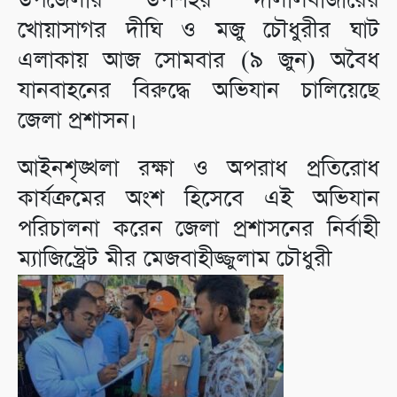
উপজেলার উপশহর দালালবাজারের
খোয়াসাগর দীঘি ও মজু চৌধুরীর ঘাট
এলাকায় আজ সোমবার (৯ জুন) অবৈধ
যানবাহনের বিরুদ্ধে অভিযান চালিয়েছে
জেলা প্রশাসন।
আইনশৃঙ্খলা রক্ষা ও অপরাধ প্রতিরোধ
কার্যক্রমের অংশ হিসেবে এই অভিযান
পরিচালনা করেন জেলা প্রশাসনের নির্বাহী
ম্যাজিস্ট্রেট মীর মেজবাহীজ্জুলাম চৌধুরী