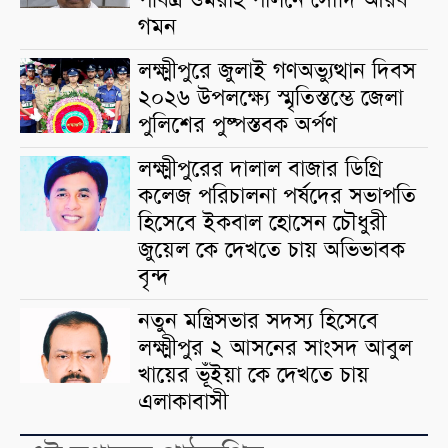
পবিত্র ওমরাহ পালনে সৌদি আরব
গমন
লক্ষ্মীপুরে জুলাই গণঅভ্যুত্থান দিবস
২০২৬ উপলক্ষ্যে স্মৃতিস্তম্ভে জেলা
পুলিশের পুষ্পস্তবক অর্পণ
লক্ষ্মীপুরের দালাল বাজার ডিগ্রি
কলেজ পরিচালনা পর্ষদের সভাপতি
হিসেবে ইকবাল হোসেন চৌধুরী
জুয়েল কে দেখতে চায় অভিভাবক
বৃন্দ
নতুন মন্ত্রিসভার সদস্য হিসেবে
লক্ষ্মীপুর ২ আসনের সাংসদ আবুল
খায়ের ভূঁইয়া কে দেখতে চায়
এলাকাবাসী