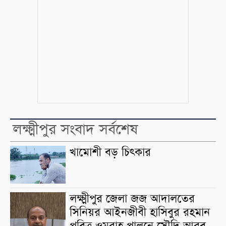
লক্ষ্মীপুর সংবাদ সর্বশেষ
খামোশী বড় চিৎকার
লক্ষ্মীপুর জেলা জজ আদালতের
সিনিয়র আইনজীবী হাসিবুর রহমান