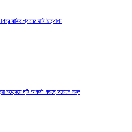
উপশহর বাসির প্রানের দাবি উত্থাপন
ূঁইয়া মহোদয়ে দৃষ্টি আকর্ষণ করছে সচেতন মহল