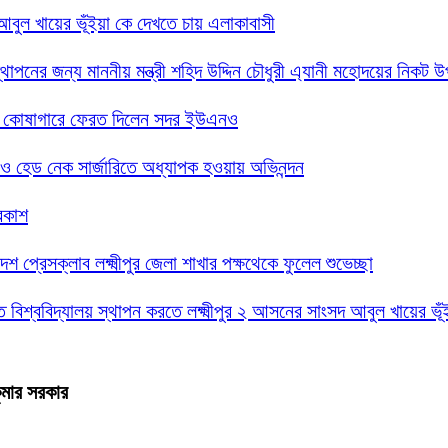
দ আবুল খায়ের ভূঁইয়া কে দেখতে চায় এলাকাবাসী
্থাপনের জন্য মাননীয় মন্ত্রী শহিদ উদ্দিন চৌধুরী এ্যানী মহোদয়ের নিকট 
সরকারি কোষাগারে ফেরত দিলেন সদর ইউএনও
গলা ও হেড নেক সার্জারিতে অধ্যাপক হওয়ায় অভিনন্দন
্রকাশ
েশ প্রেসক্লাব লক্ষ্মীপুর জেলা শাখার পক্ষথেকে ফুলেল শুভেচ্ছা
্তি বিশ্ববিদ্যালয় স্থাপন করতে লক্ষ্মীপুর ২ আসনের সাংসদ আবুল খায়ের ভ
কুমার সরকার