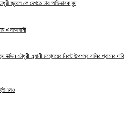
ৌধুরী জুয়েল কে দেখতে চায় অভিভাবক বৃন্দ
 চায় এলাকাবাসী
হিদ উদ্দিন চৌধুরী এ্যানী মহোদয়ের নিকট উপশহর বাসির প্রানের দাবি
দর ইউএনও