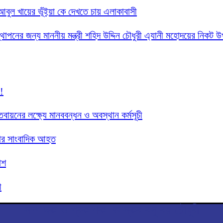
দ আবুল খায়ের ভূঁইয়া কে দেখতে চায় এলাকাবাসী
্থাপনের জন্য মাননীয় মন্ত্রী শহিদ উদ্দিন চৌধুরী এ্যানী মহোদয়ের নিকট 
!
তবায়নের লক্ষ্যে মানববন্ধন ও অবস্থান কর্মসূচী
 চার সাংবাদিক আহত
াশ
ী
সম্পাদক ও প্রকাশক: ভাস্কর বসু রয় চৌধুরী