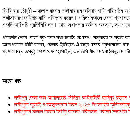
ভি বি রায় চৌধুরী – দালাল বাজার লক্ষ্মীনারায়ন জমিদার বাড়ি পরিদর্শন
লক্ষ্মীনারায়ণ জমিদার বাড়ি পরিদর্শন করেন। পরিদর্শনকালে জেলা প্রশাসক
একটি কারিগরি প্রতিনিধি দল। তারা স্থাপনার বর্তমান অবস্থা, স্থাপত
পরিদর্শন শেষে জেলা প্রশাসক স্থাপনাটির সংরক্ষণ, সম্ভাব্য সংস্কার কার
আলাপকালে তিনি বলেন, জেলার ইতিহাস-ঐতিহ্য রক্ষায় প্রশাসনের পক্
প্রশাসক (রাজস্ব) মোশারেফ হোসাইন, এনডিসি মীর মেজবাহীজ্জুলাম চৌধুরী
আরো খবর
লক্ষ্মীপুর জেলা জজ আদালতের সিনিয়র আইনজীবী হাসিবুর রহমা
লক্ষ্মীপুরে জুলাই গণঅভ্যুত্থান দিবস ২০২৬ উপলক্ষ্যে স্মৃতিস্তম্
লক্ষ্মীপুরের দালাল বাজার ডিগ্রি কলেজ পরিচালনা পর্ষদের সভাপত