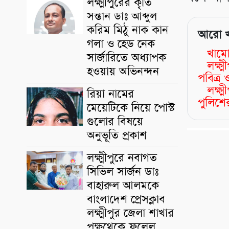
লক্ষ্মীপুরের কৃতি
সন্তান ডাঃ আব্দুল
করিম মিঠু নাক কান
আরো 
গলা ও হেড নেক
খামো
সার্জারিতে অধ্যাপক
লক্ষ
হওয়ায় অভিনন্দন
পবিত্
লক্ষ্
রিয়া নামের
পুলিশের
মেয়েটিকে নিয়ে পোস্ট
গুলোর বিষয়ে
অনুভূতি প্রকাশ
লক্ষ্মীপুরে নবাগত
সিভিল সার্জন ডাঃ
বাহারুল আলমকে
বাংলাদেশ প্রেসক্লাব
লক্ষ্মীপুর জেলা শাখার
পক্ষথেকে ফুলেল