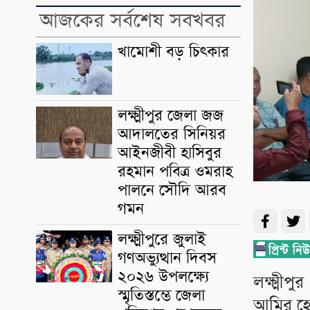
আজকের সর্বশেষ সবখবর
খামোশী বড় চিৎকার
লক্ষ্মীপুর জেলা জজ
আদালতের সিনিয়র
আইনজীবী হাসিবুর
রহমান পবিত্র ওমরাহ
পালনে সৌদি আরব
গমন
লক্ষ্মীপুরে জুলাই
গণঅভ্যুত্থান দিবস
২০২৬ উপলক্ষ্যে
লক্ষ্মীপ
স্মৃতিস্তম্ভে জেলা
আমির হ