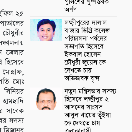
পুলিশের পুষ্পস্তবক
অর্পণ
মাহফিল ২৫
লক্ষ্মীপুরের দালাল
পাতালের
বাজার ডিগ্রি কলেজ
 চৌধুরীর
পরিচালনা পর্ষদের
্চালনায়
সভাপতি হিসেবে
েন জেলার
ইকবাল হোসেন
ি হিসেবে
চৌধুরী জুয়েল কে
দেখতে চায়
 মোন্নাফ,
অভিভাবক বৃন্দ
াপতি মোঃ
 সিনিয়র
নতুন মন্ত্রিসভার সদস্য
হিসেবে লক্ষ্মীপুর ২
 হামছাদি
আসনের সাংসদ
বের সাবেক
আবুল খায়ের ভূঁইয়া
বের সদস্য
কে দেখতে চায়
 মিজানুর
এলাকাবাসী