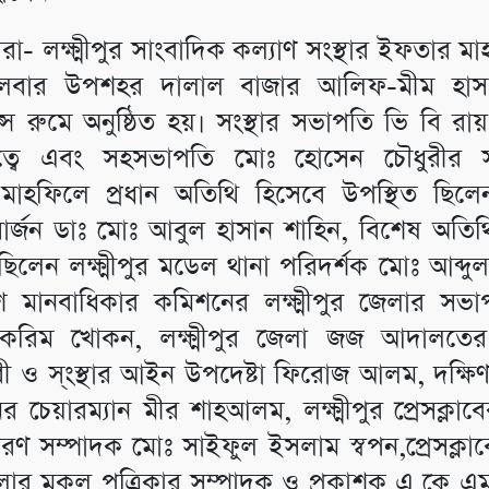
রা- লক্ষ্মীপুর সাংবাদিক কল্যাণ সংস্থার ইফতার 
মঙ্গলবার উপশহর দালাল বাজার আলিফ-মীম হাস
স রুমে অনুষ্ঠিত হয়। সংস্থার সভাপতি ভি বি রায়
ত্বে এবং সহসভাপতি মোঃ হোসেন চৌধুরীর সঞ
াহফিলে প্রধান অতিথি হিসেবে উপস্থিত ছিল
ার্জন ডাঃ মোঃ আবুল হাসান শাহিন, বিশেষ অতিথ
ছিলেন লক্ষ্মীপুর মডেল থানা পরিদর্শক মোঃ আব্দুল
শ মানবাধিকার কমিশনের লক্ষ্মীপুর জেলার সভ
 করিম খোকন, লক্ষ্মীপুর জেলা জজ আদালতের
 ও স্ংস্থার আইন উপদেষ্টা ফিরোজ আলম, দক্ষিণ
 চেয়ারম্যান মীর শাহআলম, লক্ষ্মীপুর প্রেসক্লা
ধারণ সম্পাদক মোঃ সাইফুল ইসলাম স্বপন,প্রেসক্লা
লার মুকুল পত্রিকার সম্পাদক ও প্রকাশক এ কে এম