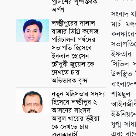
পুলিশের পুষ্পস্তবক
অর্পণ
সংবাদ ধা
লক্ষ্মীপুরের দালাল
মার্চ 
বাজার ডিগ্রি কলেজ
কনফারেন্
পরিচালনা পর্ষদের
সভাপতি
সভাপতি হিসেবে
ইফতার ম
ইকবাল হোসেন
সিভিল স
চৌধুরী জুয়েল কে
দেখতে চায়
উপস্থিত 
অভিভাবক বৃন্দ
বাংলাদে
শামছুল
নতুন মন্ত্রিসভার সদস্য
হিসেবে লক্ষ্মীপুর ২
আইনজীবী
আসনের সাংসদ
ইউনিয়নের
আবুল খায়ের ভূঁইয়া
যুগ্ম সা
কে দেখতে চায়
এবং বাং
এলাকাবাসী