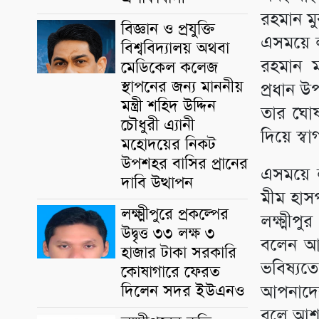
রহমান মু
বিজ্ঞান ও প্রযুক্তি
এসময়ে লক
বিশ্ববিদ্যালয় অথবা
রহমান মা
মেডিকেল কলেজ
স্থাপনের জন্য মাননীয়
প্রধান উ
মন্ত্রী শহিদ উদ্দিন
তার ঘোষ
চৌধুরী এ্যানী
দিয়ে স্ব
মহোদয়ের নিকট
উপশহর বাসির প্রানের
এসময়ে লক
দাবি উত্থাপন
মীম হাসপ
লক্ষ্মীপুরে প্রকল্পের
লক্ষ্মীপ
উদ্বৃত্ত ৩৩ লক্ষ ৩
বলেন আম
হাজার টাকা সরকারি
ভবিষ্য
কোষাগারে ফেরত
দিলেন সদর ইউএনও
আপনাদে
বলে আশা