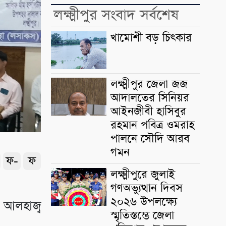
লক্ষ্মীপুর সংবাদ সর্বশেষ
খামোশী বড় চিৎকার
লক্ষ্মীপুর জেলা জজ
আদালতের সিনিয়র
আইনজীবী হাসিবুর
রহমান পবিত্র ওমরাহ
পালনে সৌদি আরব
গমন
ফ-
ফ
লক্ষ্মীপুরে জুলাই
গণঅভ্যুত্থান দিবস
২০২৬ উপলক্ষ্যে
ন আলহাজ্ব
স্মৃতিস্তম্ভে জেলা