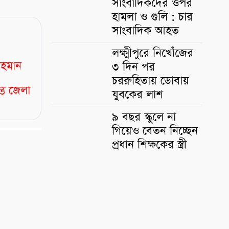
সাংবাদিকদের ওপর
হামলা ও গুলি : চার
সাংবাদিক আহত
লক্ষ্মীপুরে নিখোঁজের
রহমান
৩ দিন পর
চররুহিতায় ডোবায়
্ভে জেলা
যুবকের লাশ
৯ বছর স্কুলে না
গিয়েও বেতন নিচ্ছেন
প্রধান শিক্ষকের স্ত্রী