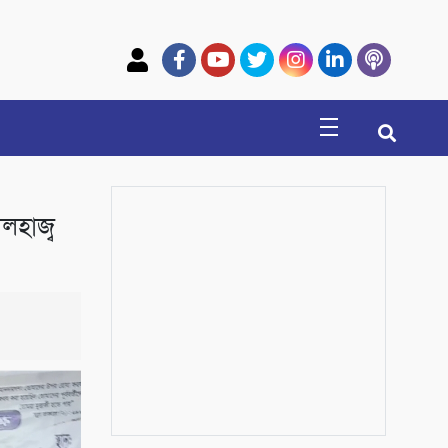
লহাজ্ব