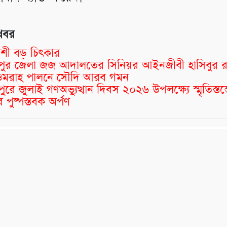
খবর
শী বড় চিৎকার
্মীপুর জেলা জজ আদালতের সিনিয়র আইনজীবী হাসিবুর 
র ওমরাহ পালনে সৌদি আরব গমন
মীপুরে জুলাই গণঅভ্যুত্থান দিবস ২০২৬ উপলক্ষ্যে স্মৃতিস্তম
 পুষ্পস্তবক অর্পণ