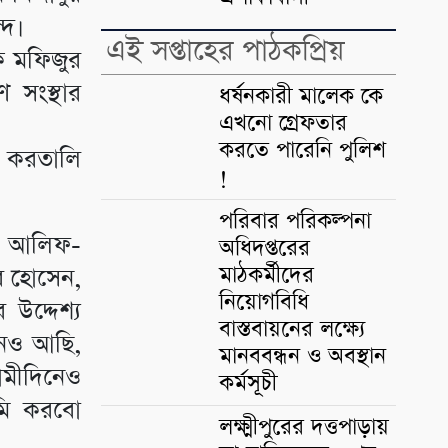
্দ।
এই সপ্তাহের পাঠকপ্রিয়
দক মফিজুর
ণ সংস্থার
ধর্ষনকারী মালেক কে
এখনো গ্রেফতার
করতে পারেনি পুলিশ
া করতালি
!
পরিবার পরিকল্পনা
টা, আলিফ-
অধিদপ্তরের
মাঠকর্মীদের
ির হোসেন,
নিয়োগবিধি
 উদ্দেশ্য
বাস্তবায়নের লক্ষ্যে
নেও আছি,
মানববন্ধন ও অবস্থান
মীদিনেও
কর্মসূচী
মি করবো
লক্ষ্মীপুরের দত্তপাড়ায়