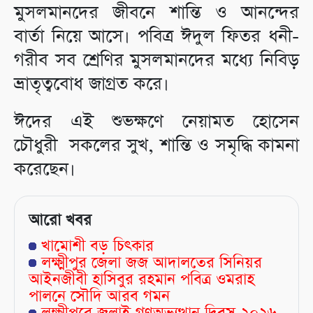
মুসলমানদের জীবনে শান্তি ও আনন্দের
বার্তা নিয়ে আসে। পবিত্র ঈদুল ফিতর ধনী-
গরীব সব শ্রেণির মুসলমানদের মধ্যে নিবিড়
ভ্রাতৃত্ববোধ জাগ্রত করে।
ঈদের এই শুভক্ষণে নেয়ামত হোসেন
চৌধুরী সকলের সুখ, শান্তি ও সমৃদ্ধি কামনা
করেছেন।
আরো খবর
খামোশী বড় চিৎকার
লক্ষ্মীপুর জেলা জজ আদালতের সিনিয়র
আইনজীবী হাসিবুর রহমান পবিত্র ওমরাহ
পালনে সৌদি আরব গমন