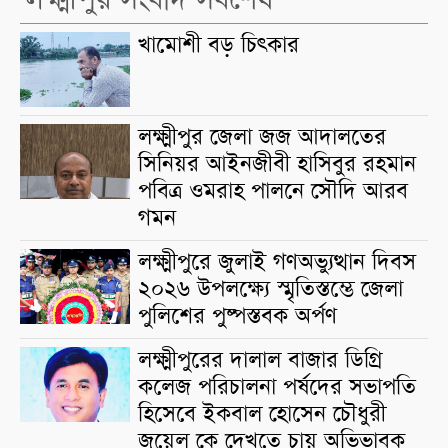
লক্ষ্মীপুর সংবাদ সর্বশেষ
খামোশী বড় চিৎকার
লক্ষ্মীপুর জেলা জজ আদালতের
সিনিয়র আইনজীবী হাসিবুর রহমান
পবিত্র ওমরাহ পালনে সৌদি আরব
গমন
লক্ষ্মীপুরে জুলাই গণঅভ্যুত্থান দিবস
২০২৬ উপলক্ষ্যে স্মৃতিস্তম্ভে জেলা
পুলিশের পুষ্পস্তবক অর্পণ
লক্ষ্মীপুরের দালাল বাজার ডিগ্রি
কলেজ পরিচালনা পর্ষদের সভাপতি
হিসেবে ইকবাল হোসেন চৌধুরী
জুয়েল কে দেখতে চায় অভিভাবক