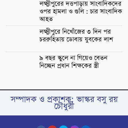
লক্ষ্মীপুরের দত্তপাড়ায় সাংবাদিকদের
ওপর হামলা ও গুলি : চার সাংবাদিক
আহত
লক্ষ্মীপুরে নিখোঁজের ৩ দিন পর
চররুহিতায় ডোবায় যুবকের লাশ
৯ বছর স্কুলে না গিয়েও বেতন
নিচ্ছেন প্রধান শিক্ষকের স্ত্রী
সম্পাদক ও প্রকাশক: ভাস্কর বসু রয়
চৌধুরী