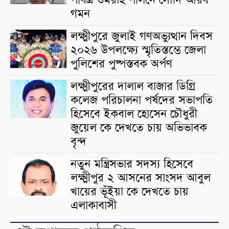
পবিত্র ওমরাহ পালনে সৌদি আরব
গমন
লক্ষ্মীপুরে জুলাই গণঅভ্যুত্থান দিবস
২০২৬ উপলক্ষ্যে স্মৃতিস্তম্ভে জেলা
পুলিশের পুষ্পস্তবক অর্পণ
লক্ষ্মীপুরের দালাল বাজার ডিগ্রি
কলেজ পরিচালনা পর্ষদের সভাপতি
হিসেবে ইকবাল হোসেন চৌধুরী
জুয়েল কে দেখতে চায় অভিভাবক
বৃন্দ
নতুন মন্ত্রিসভার সদস্য হিসেবে
লক্ষ্মীপুর ২ আসনের সাংসদ আবুল
খায়ের ভূঁইয়া কে দেখতে চায়
এলাকাবাসী