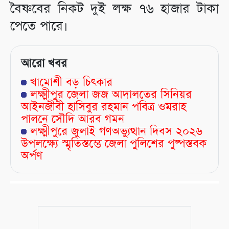
বৈষ্ণবের নিকট দুই লক্ষ ৭৬ হাজার টাকা
পেতে পারে।
আরো খবর
খামোশী বড় চিৎকার
লক্ষ্মীপুর জেলা জজ আদালতের সিনিয়র
আইনজীবী হাসিবুর রহমান পবিত্র ওমরাহ
পালনে সৌদি আরব গমন
লক্ষ্মীপুরে জুলাই গণঅভ্যুত্থান দিবস ২০২৬
উপলক্ষ্যে স্মৃতিস্তম্ভে জেলা পুলিশের পুষ্পস্তবক
অর্পণ