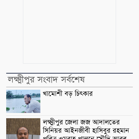
লক্ষ্মীপুর সংবাদ সর্বশেষ
খামোশী বড় চিৎকার
লক্ষ্মীপুর জেলা জজ আদালতের
সিনিয়র আইনজীবী হাসিবুর রহমান