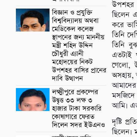
উপশহর দ
বিজ্ঞান ও প্রযুক্তি
ছিলেন এব
বিশ্ববিদ্যালয় অথবা
করে ভার্
মেডিকেল কলেজ
তিনি দে
স্থাপনের জন্য মাননীয়
তিনি বু
মন্ত্রী শহিদ উদ্দিন
চৌধুরী এ্যানী
এতটাই খ
মহোদয়ের নিকট
গেলো, উ
উপশহর বাসির প্রানের
অসহায়, অ
দাবি উত্থাপন
আমাদের এ
লক্ষ্মীপুরে প্রকল্পের
মসজিদে জ
উদ্বৃত্ত ৩৩ লক্ষ ৩
আমি। এভ
হাজার টাকা সরকারি
কোষাগারে ফেরত
দৃষ্টি প
দিলেন সদর ইউএনও
ছিলেন। ম