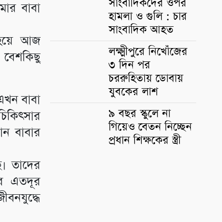
সাংবাদিকদের ওপর
আমার বাবা
হামলা ও গুলি : চার
সাংবাদিক আহত
 হয়ে আজ
লক্ষ্মীপুরে নিখোঁজের
 বেশকিছু
৩ দিন পর
চররুহিতায় ডোবায়
যুবকের লাশ
 এখন বাবা
৯ বছর স্কুলে না
চিকিৎসার
গিয়েও বেতন নিচ্ছেন
ন বাবার
প্রধান শিক্ষকের স্ত্রী
ে। তাদের
ে এতদূর
ীবনযুদ্ধে