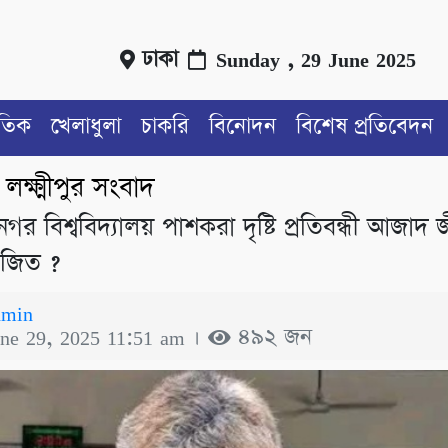
ঢাকা
Sunday , 29 June 2025
াতিক
খেলাধুলা
চাকরি
বিনোদন
বিশেষ প্রতিবেদন
লক্ষ্মীপুর সংবাদ
/
রনগর বিশ্ববিদ্যালয় পাশকরা দৃষ্টি প্রতিবন্ধী আজাদ
রাজিত ?
dmin
une 29, 2025 11:51 am ।
৪৯২ জন