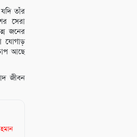
 যদি তাঁর
শের সেরা
ন্ন জনের
া যোগাড়
 চাপ আছে
আজাদ জীবন
রহমান