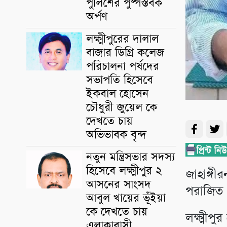
পুলিশের পুষ্পস্তবক
অর্পণ
লক্ষ্মীপুরের দালাল
বাজার ডিগ্রি কলেজ
পরিচালনা পর্ষদের
সভাপতি হিসেবে
ইকবাল হোসেন
চৌধুরী জুয়েল কে
দেখতে চায়
অভিভাবক বৃন্দ
নতুন মন্ত্রিসভার সদস্য
হিসেবে লক্ষ্মীপুর ২
জাহাঙ্গীর
আসনের সাংসদ
পরাজিত 
আবুল খায়ের ভূঁইয়া
কে দেখতে চায়
লক্ষ্মীপ
এলাকাবাসী