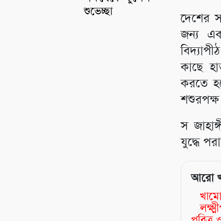
শুভেচ্ছা
দেশের সর
জন্য এক
বিদ্যাপ
কাছে হা
করতে হত
শশুরপক্ষ
স জাহাঙ্
যুদ্ধে প
আরো 
খামো
লক্ষ
পবিত্