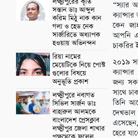
লক্ষ্মীপুরের কৃতি
“স্যার আ
সন্তান ডাঃ আব্দুল
ক্যান্সা
করিম মিঠু নাক কান
কেন জাহ
গলা ও হেড নেক
সার্জারিতে অধ্যাপক
আপনি এভ
হওয়ায় অভিনন্দন
চাকরির ই
রিয়া নামের
২০১৯ সাল
মেয়েটিকে নিয়ে পোস্ট
ক্যান্সা
গুলোর বিষয়ে
অনুভূতি প্রকাশ
জন্য স
সাথে ঢা
লক্ষ্মীপুরে নবাগত
তিনি আর
সিভিল সার্জন ডাঃ
বাহারুল আলমকে
দেখভাল
বাংলাদেশ প্রেসক্লাব
এসেছেন, 
লক্ষ্মীপুর জেলা শাখার
হেরে যাব
পক্ষথেকে ফুলেল