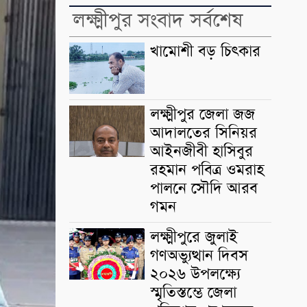
লক্ষ্মীপুর সংবাদ সর্বশেষ
খামোশী বড় চিৎকার
লক্ষ্মীপুর জেলা জজ
আদালতের সিনিয়র
আইনজীবী হাসিবুর
রহমান পবিত্র ওমরাহ
পালনে সৌদি আরব
গমন
লক্ষ্মীপুরে জুলাই
গণঅভ্যুত্থান দিবস
২০২৬ উপলক্ষ্যে
স্মৃতিস্তম্ভে জেলা