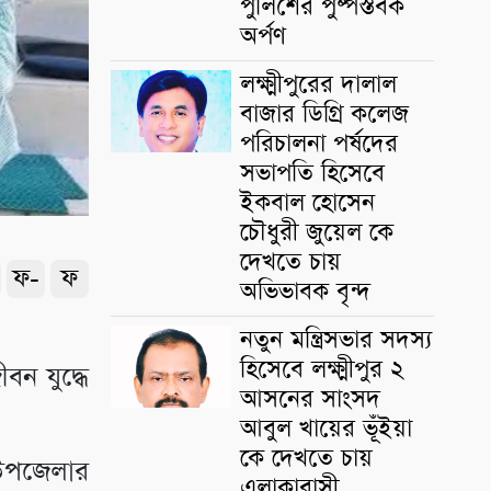
পুলিশের পুষ্পস্তবক
অর্পণ
লক্ষ্মীপুরের দালাল
বাজার ডিগ্রি কলেজ
পরিচালনা পর্ষদের
সভাপতি হিসেবে
ইকবাল হোসেন
চৌধুরী জুয়েল কে
দেখতে চায়
ফ-
ফ
অভিভাবক বৃন্দ
নতুন মন্ত্রিসভার সদস্য
হিসেবে লক্ষ্মীপুর ২
ীবন যুদ্ধে
আসনের সাংসদ
আবুল খায়ের ভূঁইয়া
কে দেখতে চায়
র উপজেলার
এলাকাবাসী