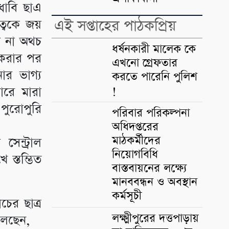
ধাবি ছাএ
এই সপ্তাহের পাঠকপ্রিয়
ধত্বকে জয়
ায় না অথচ
ধর্ষনকারী মালেক কে
 করার পর
এখনো গ্রেফতার
ার ভাগ্য
করতে পারেনি পুলিশ
!
ারে মারা
পুরোপুরি
পরিবার পরিকল্পনা
অধিদপ্তরের
মাঠকর্মীদের
সেন্ট্রাল
নিয়োগবিধি
 স্তম্ভিত
বাস্তবায়নের লক্ষ্যে
মানববন্ধন ও অবস্থান
কর্মসূচী
চের ছাত্র
লক্ষ্মীপুরের দত্তপাড়ায়
বলছেন,