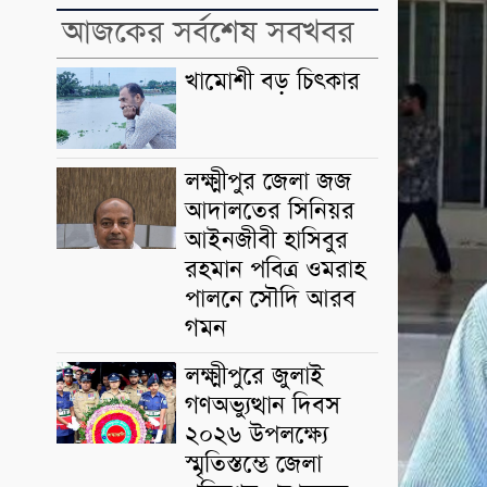
আজকের সর্বশেষ সবখবর
খামোশী বড় চিৎকার
লক্ষ্মীপুর জেলা জজ
আদালতের সিনিয়র
আইনজীবী হাসিবুর
রহমান পবিত্র ওমরাহ
পালনে সৌদি আরব
গমন
লক্ষ্মীপুরে জুলাই
গণঅভ্যুত্থান দিবস
২০২৬ উপলক্ষ্যে
স্মৃতিস্তম্ভে জেলা