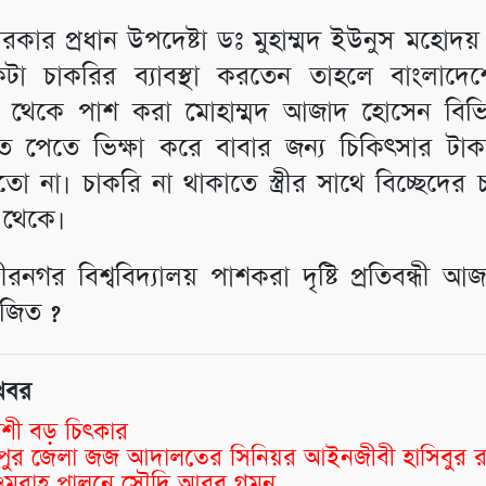
কার প্রধান উপদেষ্টা ডঃ মুহাম্মদ ইউনুস মহোদয়
টা চাকরির ব্যাবস্থা করতেন তাহলে বাংলাদে
ীঠ থেকে পাশ করা মোহাম্মদ আজাদ হোসেন বিভি
ত পেতে ভিক্ষা করে বাবার জন্য চিকিৎসার টাক
ো না। চাকরি না থাকাতে স্ত্রীর সাথে বিচ্ছেদের
 থেকে।
গীরনগর বিশ্ববিদ্যালয় পাশকরা দৃষ্টি প্রতিবন্ধী 
রাজিত ?
খবর
শী বড় চিৎকার
্মীপুর জেলা জজ আদালতের সিনিয়র আইনজীবী হাসিবুর 
র ওমরাহ পালনে সৌদি আরব গমন