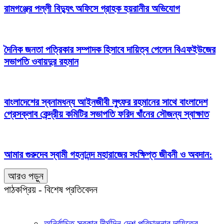
রামগঞ্জের পল্লী বিদ্যুৎ অফিসে গ্রাহক হয়রানীর অভিযোগ
দৈনিক জনতা পত্রিকার সম্পাদক হিসাবে দায়িত্ব পেলেন বিএফইউজের
সভাপতি ওবায়দুর রহমান
বাংলাদেশের স্বনামধন্য আইনজীবী লুৎফর রহমানের সাথে বাংলাদেশ
প্রেসক্লাব কেন্দ্রীয় কমিটির সভাপতি ফরিদ খাঁনের সৌজন্য স্বাক্ষাত
আমার গুরুদেব স্বামী গহনানন্দ মহারাজের সংক্ষিপ্ত জীবনী ও অবদান:
আরও পড়ুন
পাঠকপ্রিয় - বিশেষ প্রতিবেদন
অনির্বাচিত সরকার দীর্ঘদিন দেশ পরিচালনার দায়িত্বে