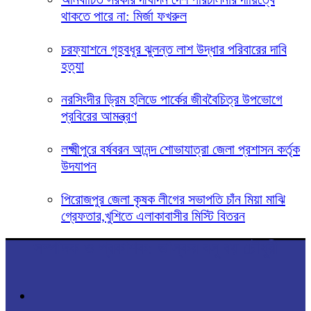
থাকতে পারে না: মির্জা ফখরুল
চরফ্যাশনে গৃহবধূর ঝুলন্ত লাশ উদ্ধার পরিবারের দাবি
হত্যা
নরসিংদীর ড্রিম হলিডে পার্কের জীববৈচিত্র উপভোগে
প্রবিরের আমন্ত্রণ
লক্ষ্মীপুরে বর্ষবরন আনন্দ শোভাযাত্রা জেলা প্রশাসন কর্তৃক
উদযাপন
পিরোজপুর জেলা কৃষক লীগের সভাপতি চাঁন মিয়া মাঝি
গ্রেফতার,খুশিতে এলাকাবাসীর মিস্টি বিতরন
সম্পাদক ও প্রকাশক: ভাস্কর বসু রয় চৌধুরী