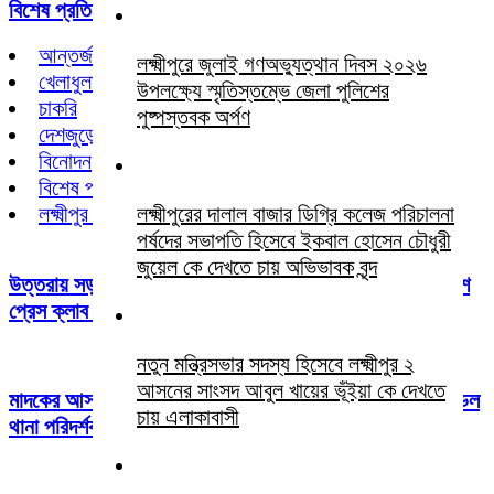
বিশেষ প্রতিবেদন
আন্তর্জাতিক
লক্ষ্মীপুরে জুলাই গণঅভ্যুত্থান দিবস ২০২৬
খেলাধুলা
উপলক্ষ্যে স্মৃতিস্তম্ভে জেলা পুলিশের
চাকরি
পুষ্পস্তবক অর্পণ
দেশজুড়ে
বিনোদন
বিশেষ প্রতিবেদন
লক্ষ্মীপুর সংবাদ
লক্ষ্মীপুরের দালাল বাজার ডিগ্রি কলেজ পরিচালনা
পর্ষদের সভাপতি হিসেবে ইকবাল হোসেন চৌধুরী
জুয়েল কে দেখতে চায় অভিভাবক বৃন্দ
উত্তরায় সড়ক দুর্ঘটনায় দুই সাংবাদিকের মর্মান্তিক মৃত্যুতে বাংলাদেশ
প্রেস ক্লাব লক্ষীপুর জেলা শাখার শোক:
নতুন মন্ত্রিসভার সদস্য হিসেবে লক্ষ্মীপুর ২
আসনের সাংসদ আবুল খায়ের ভূঁইয়া কে দেখতে
মাদকের আসামি ধরলে থানায় তদবির করতে আসবেন না পরশুরাম মডেল
চায় এলাকাবাসী
থানা পরিদর্শক আশ্রাফুল