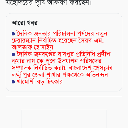
মহোদয়ের দৃষ্টি আকর্ষণ করছেন।
আরো খবর
দৈনিক জনতার পরিচালনা পর্ষদের নতুন
চেয়ারম্যান নির্বাচিত হয়েছেন সৈয়দ এম.
আলতাফ হোসাইন
দৈনিক জনকণ্ঠের রায়পুর প্রতিনিধি প্রদীপ
কুমার রায় কে পূজা উদযাপন পরিষদের
সম্পাদক নির্বাচিত করায় বাংলাদেশ প্রেসক্লাব
লক্ষ্মীপুর জেলা শাখার পক্ষথেকে অভিনন্দন
খামোশী বড় চিৎকার