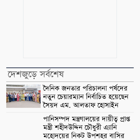
দেশজুড়ে সর্বশেষ
দৈনিক জনতার পরিচালনা পর্ষদের
নতুন চেয়ারম্যান নির্বাচিত হয়েছেন
সৈয়দ এম. আলতাফ হোসাইন
পানিসম্পদ মন্ত্রণালয়ের দায়ীত্ব প্রাপ্ত
মন্ত্রী শহীদউদ্দিন চৌধুরী এ্যানি
মহোদয়ের নিকট উপশহর বাসির