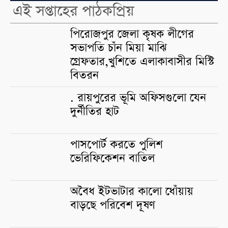
এই সপ্তাহের পাঠকপ্রিয়
পিরোজপুর জেলা কৃষক লীগের
সভাপতি চাঁন মিয়া মাঝি
গ্রেফতার,খুশিতে এলাকাবাসীর মিস্টি
বিতরন
. রায়পুরের ভূমি অফিসগুলো যেন
দুর্নীতির হাট
পাসপোর্ট করতে পুলিশ
ভেরিফিকেশন বাতিল
অবৈধ ইটভাটার কালো ধোঁয়ায়
বাড়ছে পরিবেশ দূষণ