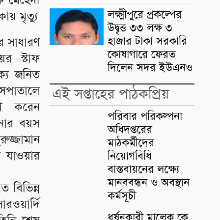
দক মেহেদী
লক্ষ্মীপুরে প্রকল্পের
য় মৃত্যু
উদ্বৃত্ত ৩৩ লক্ষ ৩
হাজার টাকা সরকারি
ার সাধারণ
কোষাগারে ফেরত
য়র স্টাফ
দিলেন সদর ইউএনও
ক্য জনিত
াসপাতালে
এই সপ্তাহের পাঠকপ্রিয়
বরণ করেন
পরিবার পরিকল্পনা
 উনার বয়স
অধিদপ্তরের
রুজ্জামান
মাঠকর্মীদের
া যাওয়ার
নিয়োগবিধি
বাস্তবায়নের লক্ষ্যে
মানববন্ধন ও অবস্থান
ত বিভিন্ন
কর্মসূচী
ওয়ার্দি
ধর্ষনকারী মালেক কে