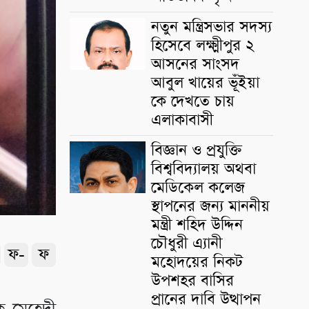
নতুন মন্ত্রিসভার সদস্য
হিসেবে লক্ষ্মীপুর ২
আসনের সাংসদ
আবুল খায়ের ভূঁইয়া
কে দেখতে চায়
এলাকাবাসী
বিজ্ঞান ও প্রযুক্তি
বিশ্ববিদ্যালয় অথবা
মেডিকেল কলেজ
স্থাপনের জন্য মাননীয়
মন্ত্রী শহিদ উদ্দিন
চৌধুরী এ্যানী
ফ-
ফ
মহোদয়ের নিকট
উপশহর বাসির
প্রানের দাবি উত্থাপন