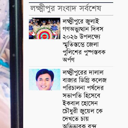
লক্ষ্মীপুর সংবাদ সর্বশেষ
লক্ষ্মীপুরে জুলাই
গণঅভ্যুত্থান দিবস
২০২৬ উপলক্ষ্যে
স্মৃতিস্তম্ভে জেলা
পুলিশের পুষ্পস্তবক
অর্পণ
লক্ষ্মীপুরের দালাল
বাজার ডিগ্রি কলেজ
পরিচালনা পর্ষদের
সভাপতি হিসেবে
ইকবাল হোসেন
চৌধুরী জুয়েল কে
দেখতে চায়
অভিভাবক বৃন্দ