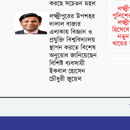
করছে সচেতন মহল
লক্ষ্
পুলিশের
লক্ষ্মীপুরের উপশহর
লক্ষ
দালাল বাজার
হিসেবে
এলাকায় বিজ্ঞান ও
নতুন
প্রযুক্তি বিশ্ববিদ্যালয়
খায়ের 
স্থাপন করতে বিশেষ
অনুরোধ জানিয়েছেন
বিশিষ্ট ব্যবসায়ী
ইকবাল হোসেন
চৌধুরী জুয়েল