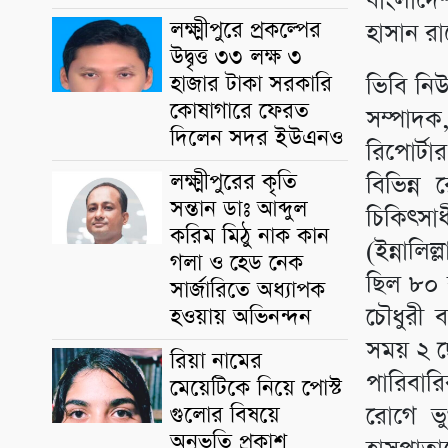
বাংলাদেশ
লক্ষ্মীপুরে প্রকল্পের
হাসান রা
উদ্বৃত্ত ৩৩ লক্ষ ৩
হাজার টাকা সরকারি
ভিবি নিউ
কোষাগারে ফেরত
সম্পাদক
দিলেন সদর ইউএনও
রিপোর্ট
লক্ষ্মীপুরের কৃতি
বিভিন্ন
সন্তান ডাঃ আব্দুল
চিকিৎসা
করিম মিঠু নাক কান
(ইন্নালি
গলা ও হেড নেক
ছিল ৮০ ব
সার্জারিতে অধ্যাপক
চৌধুরী 
হওয়ায় অভিনন্দন
সময় ২ ছ
রিয়া নামের
পারিবারি
মেয়েটিকে নিয়ে পোস্ট
গুলোর বিষয়ে
রোগে ভু
অনুভূতি প্রকাশ