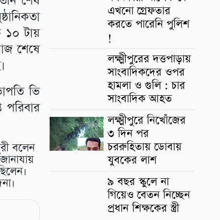
তিনি শেষ
এখনো গ্রেফতার
ষ্ঠানিকতা
করতে পারেনি পুলিশ
ক ১০ টায়
!
মাজ শেষে
লক্ষ্মীপুরের দত্তপাড়ায়
ে।
সাংবাদিকদের ওপর
হামলা ও গুলি : চার
সভাপতি ভি
সাংবাদিক আহত
ত পরিবার
লক্ষ্মীপুরে নিখোঁজের
৩ দিন পর
চররুহিতায় ডোবায়
ধুরী বলেন
ু জানাযায়
যুবকের লাশ
ছিলেন।
৯ বছর স্কুলে না
দনা।
গিয়েও বেতন নিচ্ছেন
প্রধান শিক্ষকের স্ত্রী