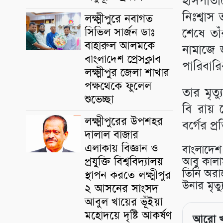
হাসপাতা
নিঃশ্বাস
লক্ষ্মীপুরে নবাগত
সিভিল সার্জন ডাঃ
শেষে তা
বাহারুল আলমকে
নামাজে জ
বাংলাদেশ প্রেসক্লাব
পারিবারি
লক্ষ্মীপুর জেলা শাখার
পক্ষথেকে ফুলেল
তার মৃত্
শুভেচ্ছা
বি রায় 
লক্ষ্মীপুরের উপশহর
বর্গের প
দালাল বাজার
এলাকায় বিজ্ঞান ও
বাংলাদেশ 
প্রযুক্তি বিশ্ববিদ্যালয়
আবু কালাম
তিনি অর
স্থাপন করতে লক্ষ্মীপুর
উনার মৃত
২ আসনের সাংসদ
আবুল খায়ের ভূঁইয়া
মহোদয়ে দৃষ্টি আকর্ষণ
আরো 