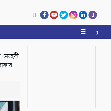
ক মেহেদী
াকায়