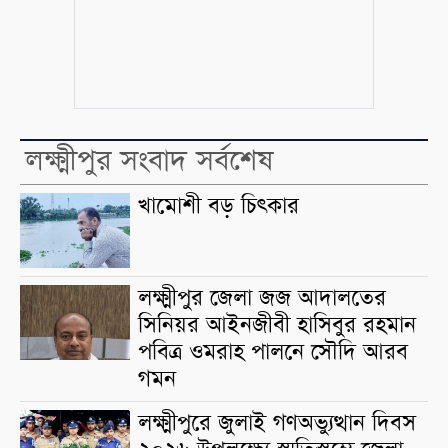
লক্ষ্মীপুর সংবাদ সর্বশেষ
খামোশী বড় চিৎকার
লক্ষ্মীপুর জেলা জজ আদালতের
সিনিয়র আইনজীবী হাসিবুর রহমান
পবিত্র ওমরাহ পালনে সৌদি আরব
গমন
লক্ষ্মীপুরে জুলাই গণঅভ্যুত্থান দিবস