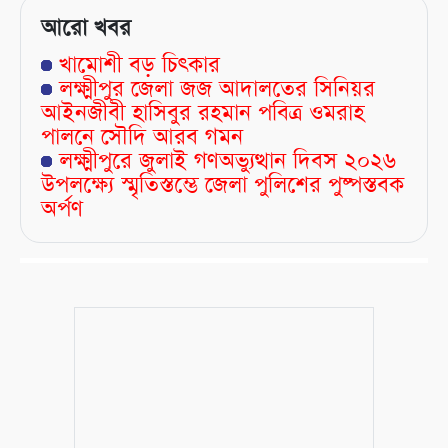
আরো খবর
খামোশী বড় চিৎকার
লক্ষ্মীপুর জেলা জজ আদালতের সিনিয়র
আইনজীবী হাসিবুর রহমান পবিত্র ওমরাহ
পালনে সৌদি আরব গমন
লক্ষ্মীপুরে জুলাই গণঅভ্যুত্থান দিবস ২০২৬
উপলক্ষ্যে স্মৃতিস্তম্ভে জেলা পুলিশের পুষ্পস্তবক
অর্পণ