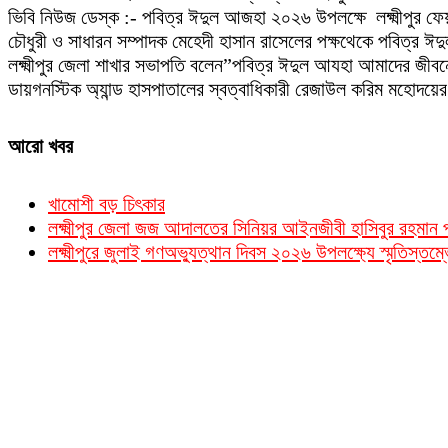
ভিবি নিউজ ডেস্ক :- পবিত্র ঈদুল আজহা ২০২৬ উপলক্ষে লক্ষ্মীপুর ফেয়া
চৌধুরী ও সাধারন সম্পাদক মেহেদী হাসান রাসেলের পক্ষথেকে পবিত্র ঈ
লক্ষ্মীপুর জেলা শাখার সভাপতি বলেন”পবিত্র ঈদুল আযহা আমাদের জীবনে
ডায়গনস্টিক অ্যান্ড হাসপাতালের স্বত্বাধিকারী রেজাউল করিম মহোদয়ের 
আরো খবর
খামোশী বড় চিৎকার
লক্ষ্মীপুর জেলা জজ আদালতের সিনিয়র আইনজীবী হাসিবুর রহমা
লক্ষ্মীপুরে জুলাই গণঅভ্যুত্থান দিবস ২০২৬ উপলক্ষ্যে স্মৃতিস্তম্