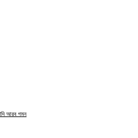
সৌদি আরব গমন