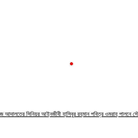
লা জজ আদালতের সিনিয়র আইনজীবী হাসিবুর রহমান পবিত্র ওমরাহ পালনে 