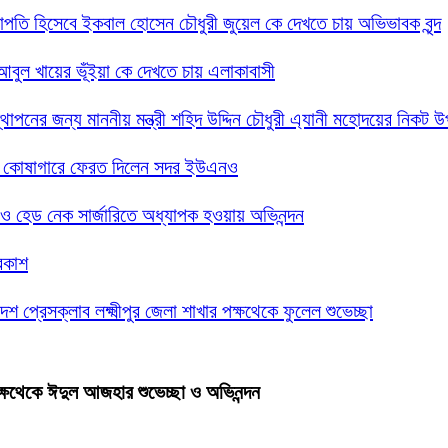
 সভাপতি হিসেবে ইকবাল হোসেন চৌধুরী জুয়েল কে দেখতে চায় অভিভাবক বৃন্দ
দ আবুল খায়ের ভূঁইয়া কে দেখতে চায় এলাকাবাসী
্থাপনের জন্য মাননীয় মন্ত্রী শহিদ উদ্দিন চৌধুরী এ্যানী মহোদয়ের নিকট 
সরকারি কোষাগারে ফেরত দিলেন সদর ইউএনও
গলা ও হেড নেক সার্জারিতে অধ্যাপক হওয়ায় অভিনন্দন
্রকাশ
েশ প্রেসক্লাব লক্ষ্মীপুর জেলা শাখার পক্ষথেকে ফুলেল শুভেচ্ছা
পক্ষথেকে ঈদুল আজহার শুভেচ্ছা ও অভিনন্দন