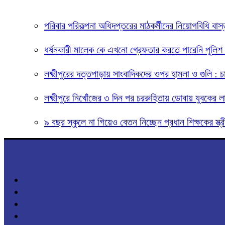
পরিবার পরিকল্পনা অধিদপ্তরের মাঠকর্মীদের নিয়োগবিধি বাস্
ধর্ষনকারী মালেক কে এখনো গ্রেফতার করতে পারেনি পুলিশ 
লক্ষ্মীপুরের দত্তপাড়ায় সাংবাদিকদের ওপর হামলা ও গুলি :
লক্ষ্মীপুরে নিখোঁজের ৩ দিন পর চররুহিতায় ডোবায় যুবকের ল
৯ বছর স্কুলে না গিয়েও বেতন নিচ্ছেন প্রধান শিক্ষকের স্ত্র