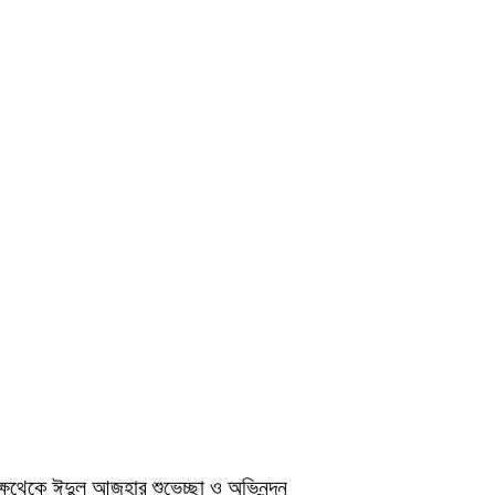
ক্ষথেকে ঈদুল আজহার শুভেচ্ছা ও অভিনন্দন