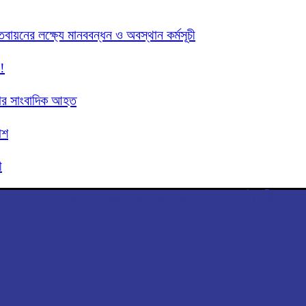
তবায়নের লক্ষ্যে মানববন্ধন ও অবস্থান কর্মসূচী
!
 চার সাংবাদিক আহত
াশ
ী
সম্পাদক ও প্রকাশক: ভাস্কর বসু রয় চৌধুরী