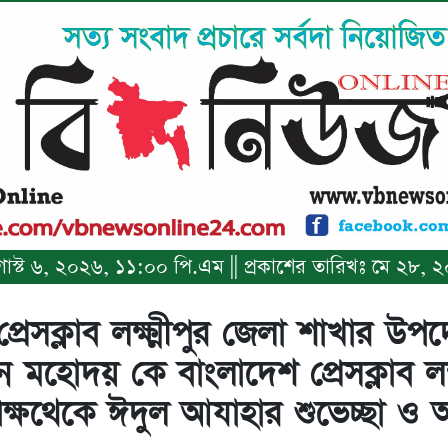
 অগাস্ট ৬, ২০২৬, ১১:০০ পি.এম || প্রকাশের তারিখঃ মে ২৮
্রেসক্লাব লক্ষ্মীপুর জেলা শাখার উপদে
মহোদয় কে বাংলাদেশ প্রেসক্লাব লক্ষ
ক্ষথেকে ঈদুল আযাহার শুভেচ্ছা ও 