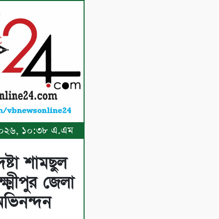
, ২০২৬, ১০:৩৮ এ.এম
ষ্টা শামছুল
্মীপুর জেলা
অভিনন্দন