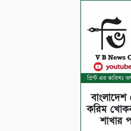
প্রিন্ট এর তারিখঃ
বাংলাদেশ প
করিম খোকন 
শাখার প