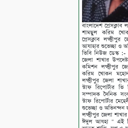
বাংলাদেশ প্রেসক্লাব ল
শামছুল করিম খো
প্রেসক্লাব লক্ষ্মীপ
আযাহার শুভেচ্ছা ও অ
ভিবি নিউজ ডেস্ক :- বা
জেলা শাখার উপদেষ্
কমিশন লক্ষ্মীপুর 
করিম খোকন মহোদয় 
লক্ষ্মীপুর জেলা শ
স্টাফ রিপোর্টার ভ
সম্পাদক দৈনিক সংবা
স্টাফ রিপোর্টার মেহ
শুভেচ্ছা ও অভিনন্দন
লক্ষ্মীপুর জেলা শা
ঈদুল আযহা " এই দ