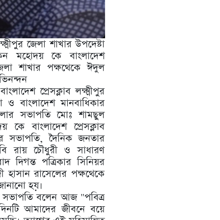
ক্ষ্মীপুর জেলা শাখার উপদেষ্টা
কন মহোদয় কে বাংলাদেশ
ুর জেলা শাখার পক্ষথেকে ঈদুল
ভিনন্দন
ংলাদেশ প্রেসক্লাব লক্ষ্মীপুর
টা ও বাংলাদেশ মানবাধিকার
জেলার সভাপতি মোঃ শামছুল
কে বাংলাদেশ প্রেসক্লাব
াখার সভাপতি, দৈনিক জনতার
ি বি রায় চৌধুরী ও সাধারণ
দ দিগন্ত পত্রিকার সিনিয়র
েদী হাসান রাসেলের পক্ষথেকে
 জানানো হয়।
খার সভাপতি বলেন আজ "পবিত্র
িনটি আমাদের জীবনে বয়ে