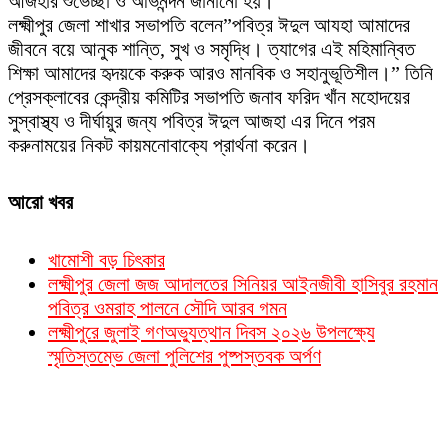
আজহার শুভেচ্ছা ও অভিনন্দন জানানো হয়।
লক্ষ্মীপুর জেলা শাখার সভাপতি বলেন”পবিত্র ঈদুল আযহা আমাদের
জীবনে বয়ে আনুক শান্তি, সুখ ও সমৃদ্ধি। ত্যাগের এই মহিমান্বিত
শিক্ষা আমাদের হৃদয়কে করুক আরও মানবিক ও সহানুভূতিশীল।” তিনি
প্রেসক্লাবের কেন্দ্রীয় কমিটির সভাপতি জনাব ফরিদ খাঁন মহোদয়ের
সুস্বাস্থ্য ও দীর্ঘায়ুর জন্য পবিত্র ঈদুল আজহা এর দিনে পরম
করুনাময়ের নিকট কায়মনোবাক্যে প্রার্থনা করেন।
আরো খবর
খামোশী বড় চিৎকার
লক্ষ্মীপুর জেলা জজ আদালতের সিনিয়র আইনজীবী হাসিবুর রহমান
পবিত্র ওমরাহ পালনে সৌদি আরব গমন
লক্ষ্মীপুরে জুলাই গণঅভ্যুত্থান দিবস ২০২৬ উপলক্ষ্যে
স্মৃতিস্তম্ভে জেলা পুলিশের পুষ্পস্তবক অর্পণ