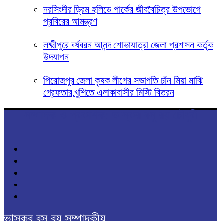
নরসিংদীর ড্রিম হলিডে পার্কের জীববৈচিত্র উপভোগে
প্রবিরের আমন্ত্রণ
লক্ষ্মীপুরে বর্ষবরন আনন্দ শোভাযাত্রা জেলা প্রশাসন কর্তৃক
উদযাপন
পিরোজপুর জেলা কৃষক লীগের সভাপতি চাঁন মিয়া মাঝি
গ্রেফতার,খুশিতে এলাকাবাসীর মিস্টি বিতরন
সম্পাদক ও প্রকাশক: ভাস্কর বসু রয় চৌধুরী
ভাস্কর বসু রয় সম্পাদকীয়