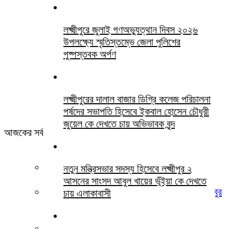
লক্ষ্মীপুরে জুলাই গণঅভ্যুত্থান দিবস ২০২৬
উপলক্ষ্যে স্মৃতিস্তম্ভে জেলা পুলিশের
পুষ্পস্তবক অর্পণ
লক্ষ্মীপুরের দালাল বাজার ডিগ্রি কলেজ পরিচালনা
পর্ষদের সভাপতি হিসেবে ইকবাল হোসেন চৌধুরী
জুয়েল কে দেখতে চায় অভিভাবক বৃন্দ
আজকের সর্বশেষ সবখবর
খামোশী বড় চিৎকার
নতুন মন্ত্রিসভার সদস্য হিসেবে লক্ষ্মীপুর ২
আসনের সাংসদ আবুল খায়ের ভূঁইয়া কে দেখতে
লক্ষ্মীপুর জেলা জজ আদালতের সিনিয়র আইনজীবী হাসিবুর
চায় এলাকাবাসী
রহমান পবিত্র ওমরাহ পালনে সৌদি আরব গমন
লক্ষ্মীপুরে জুলাই গণঅভ্যুত্থান দিবস ২০২৬ উপলক্ষ্যে