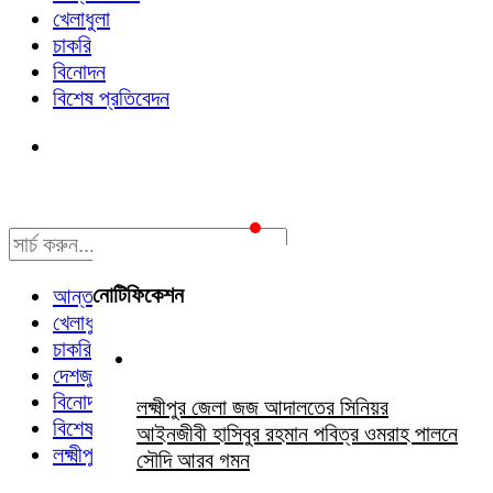
খেলাধুলা
চাকরি
বিনোদন
বিশেষ প্রতিবেদন
নোটিফিকেশন
আন্তর্জাতিক
খেলাধুলা
চাকরি
দেশজুড়ে
বিনোদন
লক্ষ্মীপুর জেলা জজ আদালতের সিনিয়র
বিশেষ প্রতিবেদন
আইনজীবী হাসিবুর রহমান পবিত্র ওমরাহ পালনে
লক্ষ্মীপুর সংবাদ
সৌদি আরব গমন