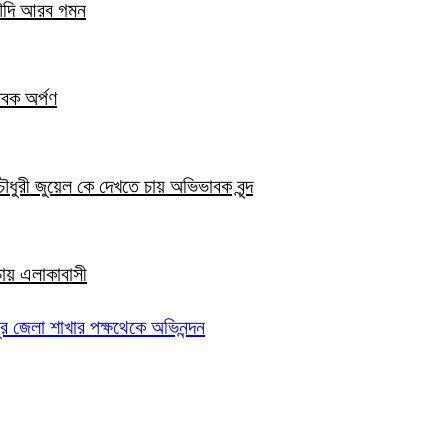
সৌদি আরব গমন
তবক অর্পণ
ৌধুরী জুয়েল কে দেখতে চায় অভিভাবক বৃন্দ
 চায় এলাকাবাসী
পুর জেলা শাখার পক্ষথেকে অভিনন্দন