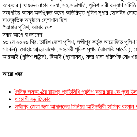
আক্তার। খায়রুন নাহার বন্যা, সহ-সভাপতি, পুলিশ নারী কল্যাণ সমিতি (প
সভাপতির আসন অলঙ্কিত করেন অতিরিক্ত পুলিশ সুপার হোসাইন মোহাম্
সাংস্কৃতিক অনুষ্ঠানে স্লোগান ছিল
“আমার পুলিশ, আমার দেশ
সবার আগে বাংলাদেশ”
১৩ মে ২০২৬ খ্রি. তারিখ জেলা পুলিশ, লক্ষ্মীপুর কর্তৃক আয়োজিত পুলি
সার্কেল), মোহাঃ আব্দুর রাশেদ, সহকারী পুলিশ সুপার (রামগতি সার্কেল)
আরআই (পুলিশ লাইন্স), টিআই (প্রশাসন), সদর থানা পরিদর্শক মোঃ ওয়াহিদ
আরো খবর
দৈনিক জনকণ্ঠের রায়পুর প্রতিনিধি প্রদীপ কুমার রায় কে পূজা উদয
খামোশী বড় চিৎকার
লক্ষ্মীপুর জেলা জজ আদালতের সিনিয়র আইনজীবী হাসিবুর রহমা