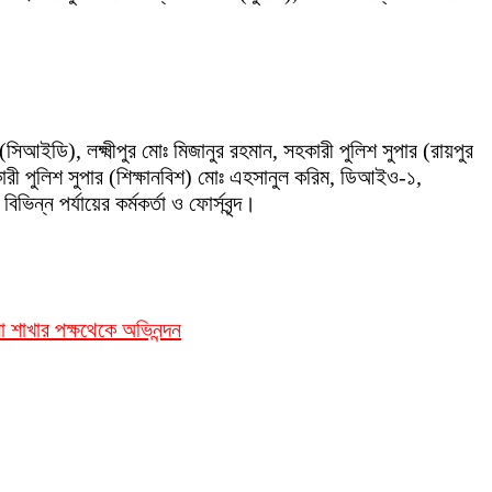
িআইডি), লক্ষ্মীপুর মোঃ মিজানুর রহমান, সহকারী পুলিশ সুপার (রায়পুর
সহকারী পুলিশ সুপার (শিক্ষানবিশ) মোঃ এহসানুল করিম, ডিআইও-১,
ন পর্যায়ের কর্মকর্তা ও ফোর্সবৃন্দ।
লা শাখার পক্ষথেকে অভিনন্দন