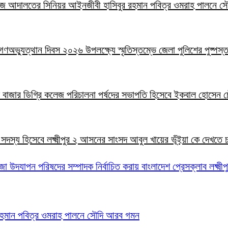
লা জজ আদালতের সিনিয়র আইনজীবী হাসিবুর রহমান পবিত্র ওমরাহ পালনে 
াই গণঅভ্যুত্থান দিবস ২০২৬ উপলক্ষ্যে স্মৃতিস্তম্ভে জেলা পুলিশের পুষ্পস্
ালাল বাজার ডিগ্রি কলেজ পরিচালনা পর্ষদের সভাপতি হিসেবে ইকবাল হোসেন চ
ার সদস্য হিসেবে লক্ষ্মীপুর ২ আসনের সাংসদ আবুল খায়ের ভূঁইয়া কে দেখতে
জা উদযাপন পরিষদের সম্পাদক নির্বাচিত করায় বাংলাদেশ প্রেসক্লাব লক্ষ্মী
 রহমান পবিত্র ওমরাহ পালনে সৌদি আরব গমন