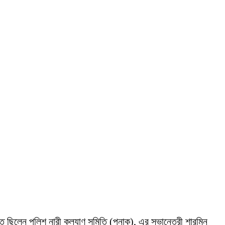
ত ছিলেন পুলিশ নারী কল্যাণ সমিতি (পুনাক), এর সভানেত্রী শারমিন