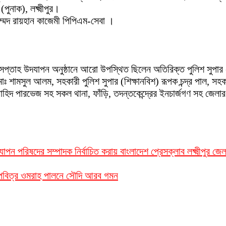
ুনাক), লক্ষ্মীপুর।
মদ রায়হান কাজেমী পিপিএম-সেবা ।
শ সপ্তাহ উদযাপন অনুষ্ঠানে আরো উপস্থিত ছিলেন অতিরিক্ত পুলিশ সুপার (স
, মোঃ শামসুল আলম, সহকারী পুলিশ সুপার (শিক্ষানবিশ) রূপক চন্দ্র পাল, 
 পারভেজ সহ সকল থানা, ফাঁড়ি, তদন্তকেন্দ্রের ইনচার্জগণ সহ জেলার বিভিন্
াপন পরিষদের সম্পাদক নির্বাচিত করায় বাংলাদেশ প্রেসক্লাব লক্ষ্মীপুর জে
ন পবিত্র ওমরাহ পালনে সৌদি আরব গমন