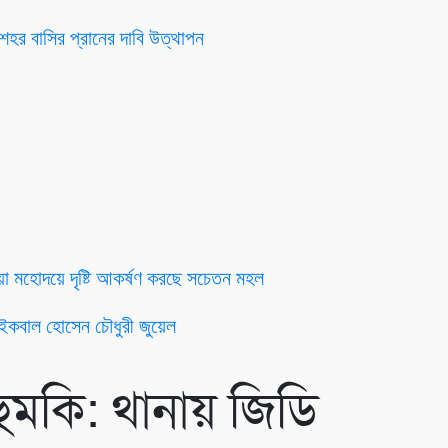
পশহর বাসির প্রানের দাবি উত্থাপন
ঁইয়া মহোদয়ে দৃষ্টি আকর্ষণ করছে সচেতন মহল
়ী ইকবাল হোসেন চৌধুরী জুয়েল
ুমকি: থানায় জিডি