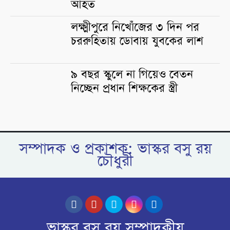
আহত
লক্ষ্মীপুরে নিখোঁজের ৩ দিন পর
চররুহিতায় ডোবায় যুবকের লাশ
৯ বছর স্কুলে না গিয়েও বেতন
নিচ্ছেন প্রধান শিক্ষকের স্ত্রী
সম্পাদক ও প্রকাশক: ভাস্কর বসু রয়
চৌধুরী
ভাস্কর বসু রয় সম্পাদকীয়