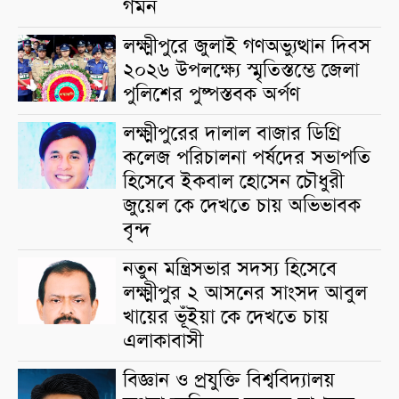
গমন
লক্ষ্মীপুরে জুলাই গণঅভ্যুত্থান দিবস
২০২৬ উপলক্ষ্যে স্মৃতিস্তম্ভে জেলা
পুলিশের পুষ্পস্তবক অর্পণ
লক্ষ্মীপুরের দালাল বাজার ডিগ্রি
কলেজ পরিচালনা পর্ষদের সভাপতি
হিসেবে ইকবাল হোসেন চৌধুরী
জুয়েল কে দেখতে চায় অভিভাবক
বৃন্দ
নতুন মন্ত্রিসভার সদস্য হিসেবে
লক্ষ্মীপুর ২ আসনের সাংসদ আবুল
খায়ের ভূঁইয়া কে দেখতে চায়
এলাকাবাসী
বিজ্ঞান ও প্রযুক্তি বিশ্ববিদ্যালয়