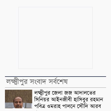
লক্ষ্মীপুর সংবাদ সর্বশেষ
লক্ষ্মীপুর জেলা জজ আদালতের
সিনিয়র আইনজীবী হাসিবুর রহমান
পবিত্র ওমরাহ পালনে সৌদি আরব