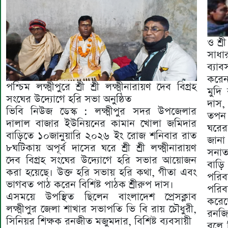
ও শ্র
সাধা
ব্যা
করেন
পশ্চিম লক্ষ্মীপুরে শ্রী শ্রী লক্ষ্মীনারায়ণ দেব বিগ্রহ
মুদি
সংঘের উদ্যোগে হরি সভা অনুষ্ঠিত
দাস, 
ভিবি নিউজ ডেস্ক : লক্ষ্মীপুর সদর উপজেলার
তপন 
দালাল বাজার ইউনিয়নের কামান খোলা জমিদার
ঘরের 
বাড়িতে ১০জানুয়ারি ২০২৬ ইং রোজ শনিবার রাত
জানা
৮ঘটিকায় অপূর্ব দাসের ঘরে শ্রী শ্রী লক্ষ্মীনারায়ণ
সনাত
দেব বিগ্রহ সংঘের উদ্যোগে হরি সভার আয়োজন
বাড়ি
করা হয়েছে। উক্ত হরি সভায় হরি কথা, গীতা এবং
পরিব
ভাগবত পাঠ করেন বিশিষ্ট পাঠক শ্রীরুপ দাস।
পরি
এসময়ে উপস্থিত ছিলেন বাংলাদেশ প্রেসক্লাব
করেছ
লক্ষ্মীপুর জেলা শাখার সভাপতি ভি বি রায় চৌধুরী,
রনজিত
সিনিয়র শিক্ষক রনজীত মজুমদার, বিশিষ্ট ব্যবসায়ী
বলে স