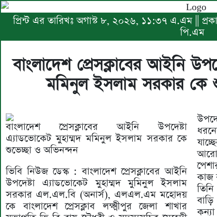
প্রিন্ট এর তারিখঃ অগাস্ট ৮, ২০২৬, ১১:৩৭ এ.এম || প্র
পি.এম
বাংলাদেশ প্রেসক্লাবের আইনি উপদে
মমিনুল ইসলাম সরকার কে শ
উপদে
বাংলাদেশ প্রেসক্লাবের আইনি উপদেষ্টা
ধরনে
এ্যাডভোকেট মুহাম্মদ মমিনুল ইসলাম সরকার কে
যাচ্
শুভেচ্ছা ও অভিনন্দন
আরো
পেশা
ভিবি নিউজ ডেস্ক : বাংলাদেশ প্রেসক্লাবের আইনি
কাজ 
উপদেষ্টা এ্যাডভোকেট মুহাম্মদ মুমিনুল ইসলাম
তিনি
সরকার এল.এল.বি (অনার্স), এলএল.এম মহোদয়
বাড়ি
কে বাংলাদেশ প্রেসক্লাব লক্ষ্মীপুর জেলা শাখার
কন্য