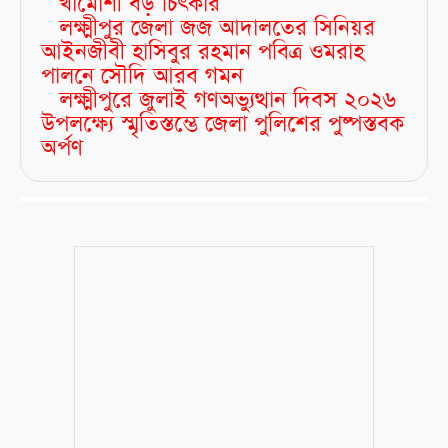
খামোশী বড় চিৎকার
লক্ষ্মীপুর জেলা জজ আদালতের সিনিয়র
আইনজীবী হাসিবুর রহমান পবিত্র ওমরাহ
পালনে সৌদি আরব গমন
লক্ষ্মীপুরে জুলাই গণঅভ্যুত্থান দিবস ২০২৬
উপলক্ষ্যে স্মৃতিস্তম্ভে জেলা পুলিশের পুষ্পস্তবক
অর্পণ