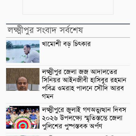
লক্ষ্মীপুর সংবাদ সর্বশেষ
খামোশী বড় চিৎকার
লক্ষ্মীপুর জেলা জজ আদালতের
সিনিয়র আইনজীবী হাসিবুর রহমান
পবিত্র ওমরাহ পালনে সৌদি আরব
গমন
লক্ষ্মীপুরে জুলাই গণঅভ্যুত্থান দিবস
২০২৬ উপলক্ষ্যে স্মৃতিস্তম্ভে জেলা
পুলিশের পুষ্পস্তবক অর্পণ