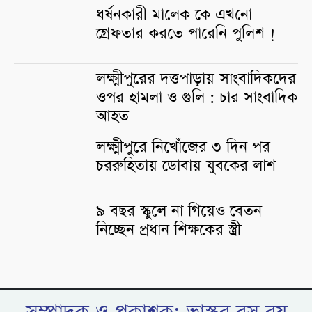
ধর্ষনকারী মালেক কে এখনো
গ্রেফতার করতে পারেনি পুলিশ !
লক্ষ্মীপুরের দত্তপাড়ায় সাংবাদিকদের
ওপর হামলা ও গুলি : চার সাংবাদিক
আহত
লক্ষ্মীপুরে নিখোঁজের ৩ দিন পর
চররুহিতায় ডোবায় যুবকের লাশ
৯ বছর স্কুলে না গিয়েও বেতন
নিচ্ছেন প্রধান শিক্ষকের স্ত্রী
সম্পাদক ও প্রকাশক: ভাস্কর বসু রয়