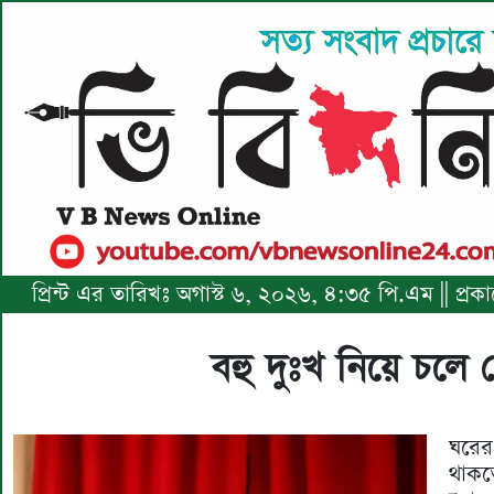
প্রিন্ট এর তারিখঃ অগাস্ট ৬, ২০২৬, ৪:৩৫ পি.এম || প
বহু দুঃখ নিয়ে চলে
ঘরে
থাকত