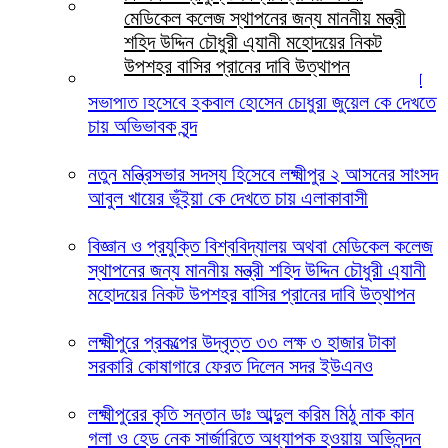
লক্ষ্মীপুরে জুলাই গণঅভ্যুত্থান দিবস ২০২৬ উপলক্ষ্যে
মেডিকেল কলেজ স্থাপনের জন্য মাননীয় মন্ত্রী
স্মৃতিস্তম্ভে জেলা পুলিশের পুষ্পস্তবক অর্পণ
শহিদ উদ্দিন চৌধুরী এ্যানী মহোদয়ের নিকট
উপশহর বাসির প্রানের দাবি উত্থাপন
লক্ষ্মীপুরের দালাল বাজার ডিগ্রি কলেজ পরিচালনা পর্ষদের
সভাপতি হিসেবে ইকবাল হোসেন চৌধুরী জুয়েল কে দেখতে
চায় অভিভাবক বৃন্দ
নতুন মন্ত্রিসভার সদস্য হিসেবে লক্ষ্মীপুর ২ আসনের সাংসদ
আবুল খায়ের ভূঁইয়া কে দেখতে চায় এলাকাবাসী
বিজ্ঞান ও প্রযুক্তি বিশ্ববিদ্যালয় অথবা মেডিকেল কলেজ
স্থাপনের জন্য মাননীয় মন্ত্রী শহিদ উদ্দিন চৌধুরী এ্যানী
মহোদয়ের নিকট উপশহর বাসির প্রানের দাবি উত্থাপন
লক্ষ্মীপুরে প্রকল্পের উদ্বৃত্ত ৩৩ লক্ষ ৩ হাজার টাকা
সরকারি কোষাগারে ফেরত দিলেন সদর ইউএনও
লক্ষ্মীপুরের কৃতি সন্তান ডাঃ আব্দুল করিম মিঠু নাক কান
গলা ও হেড নেক সার্জারিতে অধ্যাপক হওয়ায় অভিনন্দন