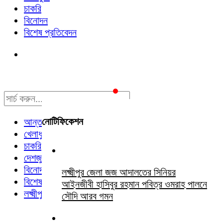
চাকরি
বিনোদন
বিশেষ প্রতিবেদন
নোটিফিকেশন
আন্তর্জাতিক
খেলাধুলা
চাকরি
দেশজুড়ে
বিনোদন
লক্ষ্মীপুর জেলা জজ আদালতের সিনিয়র
বিশেষ প্রতিবেদন
আইনজীবী হাসিবুর রহমান পবিত্র ওমরাহ পালনে
লক্ষ্মীপুর সংবাদ
সৌদি আরব গমন