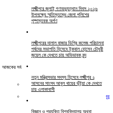
লক্ষ্মীপুরে জুলাই গণঅভ্যুত্থান দিবস ২০২৬
উপলক্ষ্যে স্মৃতিস্তম্ভে জেলা পুলিশের
পুষ্পস্তবক অর্পণ
লক্ষ্মীপুরের দালাল বাজার ডিগ্রি কলেজ পরিচালনা
পর্ষদের সভাপতি হিসেবে ইকবাল হোসেন চৌধুরী
জুয়েল কে দেখতে চায় অভিভাবক বৃন্দ
আজকের সর্বশেষ সবখবর
নতুন মন্ত্রিসভার সদস্য হিসেবে লক্ষ্মীপুর ২
আসনের সাংসদ আবুল খায়ের ভূঁইয়া কে দেখতে
খামোশী বড় চিৎকার
চায় এলাকাবাসী
লক্ষ্মীপুর জেলা জজ আদালতের সিনিয়র আইনজীবী হাসিবুর
রহমান পবিত্র ওমরাহ পালনে সৌদি আরব গমন
বিজ্ঞান ও প্রযুক্তি বিশ্ববিদ্যালয় অথবা