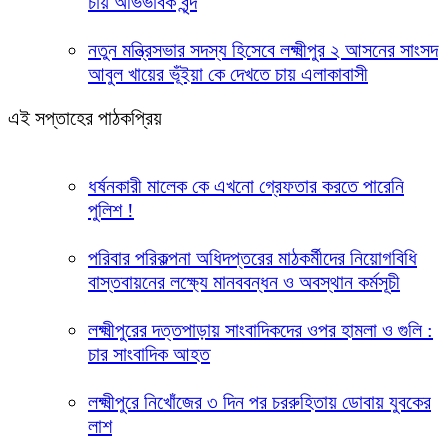
চায় অভিভাবক বৃন্দ
নতুন মন্ত্রিসভার সদস্য হিসেবে লক্ষ্মীপুর ২ আসনের সাংসদ
আবুল খায়ের ভূঁইয়া কে দেখতে চায় এলাকাবাসী
এই সপ্তাহের পাঠকপ্রিয়
ধর্ষনকারী মালেক কে এখনো গ্রেফতার করতে পারেনি
পুলিশ !
পরিবার পরিকল্পনা অধিদপ্তরের মাঠকর্মীদের নিয়োগবিধি
বাস্তবায়নের লক্ষ্যে মানববন্ধন ও অবস্থান কর্মসূচী
লক্ষ্মীপুরের দত্তপাড়ায় সাংবাদিকদের ওপর হামলা ও গুলি :
চার সাংবাদিক আহত
লক্ষ্মীপুরে নিখোঁজের ৩ দিন পর চররুহিতায় ডোবায় যুবকের
লাশ