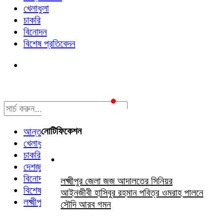
খেলাধুলা
চাকরি
বিনোদন
বিশেষ প্রতিবেদন
নোটিফিকেশন
আন্তর্জাতিক
খেলাধুলা
চাকরি
দেশজুড়ে
বিনোদন
লক্ষ্মীপুর জেলা জজ আদালতের সিনিয়র
বিশেষ প্রতিবেদন
আইনজীবী হাসিবুর রহমান পবিত্র ওমরাহ পালনে
লক্ষ্মীপুর সংবাদ
সৌদি আরব গমন