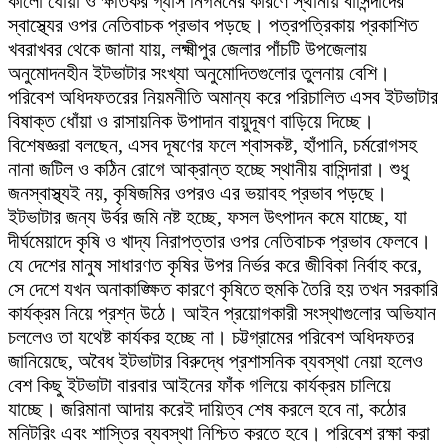
কালো ধোঁয়া ও ক্ষতিকর গ্যাস নির্গমনের কারণে স্থানীয় বাসিন্দাদের
স্বাস্থ্যের ওপর নেতিবাচক প্রভাব পড়ছে। পত্রপত্রিকায় প্রকাশিত
খবরাখবর থেকে জানা যায়, লক্ষ্মীপুর জেলার পাঁচটি উপজেলায়
অনুমোদনহীন ইটভাটার সংখ্যা অনুমোদিতগুলোর তুলনায় বেশি।
পরিবেশ অধিদফতরের নিয়মনীতি অমান্য করে পরিচালিত এসব ইটভাটার
বিষাক্ত ধোঁয়া ও রাসায়নিক উপাদান বায়ুদূষণ বাড়িয়ে দিচ্ছে।
বিশেষজ্ঞরা বলছেন, এসব দূষণের ফলে শ্বাসকষ্ট, হাঁপানি, চর্মরোগসহ
নানা জটিল ও কঠিন রোগে আক্রান্ত হচ্ছে স্থানীয় বাসিন্দারা। শুধু
জনস্বাস্থ্যই নয়, কৃষিজমির ওপরও এর ভয়াবহ প্রভাব পড়ছে।
ইটভাটার জন্য উর্বর জমি নষ্ট হচ্ছে, ফসল উৎপাদন কমে যাচ্ছে, যা
দীর্ঘমেয়াদে কৃষি ও খাদ্য নিরাপত্তার ওপর নেতিবাচক প্রভাব ফেলবে।
যে দেশের মানুষ সাধারণত কৃষির উপর নির্ভর করে জীবিকা নির্বাহ করে,
সে দেশে যখন অনাকাঙ্ক্ষিত কারণে কৃষিতে হুমকি তৈরি হয় তখন সরকারি
কার্যক্রম নিয়ে প্রশ্ন উঠে। আইন প্রয়োগকারী সংস্থাগুলোর অভিযান
চললেও তা যথেষ্ট কার্যকর হচ্ছে না। চট্টগ্রামের পরিবেশ অধিদফতর
জানিয়েছে, অবৈধ ইটভাটার বিরুদ্ধে প্রশাসনিক ব্যবস্থা নেয়া হলেও
বেশ কিছু ইটভাটা বারবার আইনের ফাঁক গলিয়ে কার্যক্রম চালিয়ে
যাচ্ছে। জরিমানা আদায় করেই দায়িত্ব শেষ করলে হবে না, কঠোর
মনিটরিং এবং শাস্তির ব্যবস্থা নিশ্চিত করতে হবে। পরিবেশ রক্ষা করা