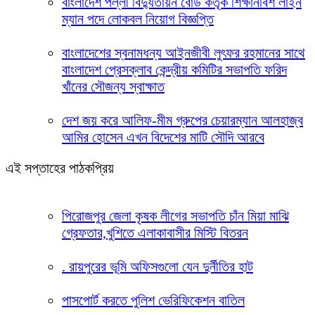
বাংলাদেশ পল্লী বিদ্যুতায়ন বোর্ড কর্তৃক শিক্ষানবিশ লাইন
ম্যান পদে লোকবল নিয়োগ বিজ্ঞপ্তি
বাংলাদেশের স্বনামধন্য আইনজীবী লুৎফর রহমানের সাথে
বাংলাদেশ প্রেসক্লাব কেন্দ্রীয় কমিটির সভাপতি ফরিদ
খাঁনের সৌজন্য স্বাক্ষাত
দেশ জয় করে আলিফ-মীম গ্রুপের চেয়ারম্যান আলহাজ্ব
আমির হোসেন এখন বিদেশের মাটি সৌদি আরবে
এই সপ্তাহের পাঠকপ্রিয়
পিরোজপুর জেলা কৃষক লীগের সভাপতি চাঁন মিয়া মাঝি
গ্রেফতার,খুশিতে এলাকাবাসীর মিস্টি বিতরন
. রায়পুরের ভূমি অফিসগুলো যেন দুর্নীতির হাট
পাসপোর্ট করতে পুলিশ ভেরিফিকেশন বাতিল