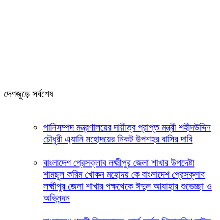
দেশজুড়ে সর্বশেষ
পানিসম্পদ মন্ত্রণালয়ের দায়ীত্ব প্রাপ্ত মন্ত্রী শহীদউদ্দিন
চৌধুরী এ্যানি মহোদয়ের নিকট উপশহর বাসির দাবি
বাংলাদেশ প্রেসক্লাব লক্ষ্মীপুর জেলা শাখার উপদেষ্টা
শামছুল করিম খোকন মহোদয় কে বাংলাদেশ প্রেসক্লাব
লক্ষ্মীপুর জেলা শাখার পক্ষথেকে ঈদুল আযাহার শুভেচ্ছা ও
অভিনন্দন