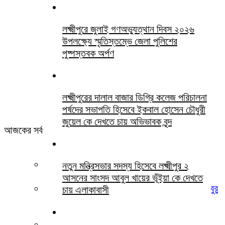
লক্ষ্মীপুরে জুলাই গণঅভ্যুত্থান দিবস ২০২৬
উপলক্ষ্যে স্মৃতিস্তম্ভে জেলা পুলিশের
পুষ্পস্তবক অর্পণ
লক্ষ্মীপুরের দালাল বাজার ডিগ্রি কলেজ পরিচালনা
পর্ষদের সভাপতি হিসেবে ইকবাল হোসেন চৌধুরী
জুয়েল কে দেখতে চায় অভিভাবক বৃন্দ
আজকের সর্বশেষ সবখবর
খামোশী বড় চিৎকার
নতুন মন্ত্রিসভার সদস্য হিসেবে লক্ষ্মীপুর ২
আসনের সাংসদ আবুল খায়ের ভূঁইয়া কে দেখতে
লক্ষ্মীপুর জেলা জজ আদালতের সিনিয়র আইনজীবী হাসিবুর
চায় এলাকাবাসী
রহমান পবিত্র ওমরাহ পালনে সৌদি আরব গমন
লক্ষ্মীপুরে জুলাই গণঅভ্যুত্থান দিবস ২০২৬ উপলক্ষ্যে