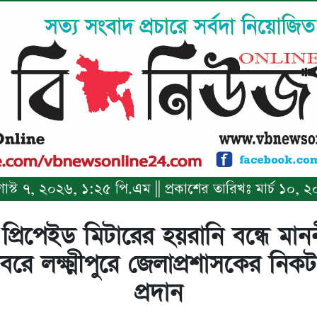
অগাস্ট ৭, ২০২৬, ১:২৫ পি.এম || প্রকাশের তারিখঃ মার্চ ১০
র প্রিপেইড মিটারের হয়রানি বন্ধে মান
াবরে লক্ষ্মীপুরে জেলাপ্রশাসকের নিকট
প্রদান