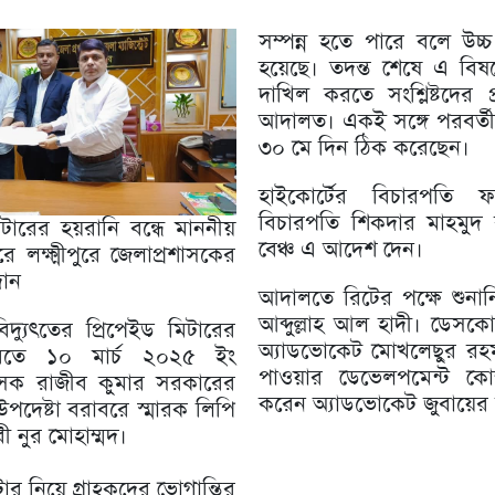
সম্পন্ন হতে পারে বলে উ
হয়েছে। তদন্ত শেষে এ বিষয়
দাখিল করতে সংশ্লিষ্টদের প
আদালত। একই সঙ্গে পরবর্তী
৩০ মে দিন ঠিক করেছেন।
হাইকোর্টের বিচারপতি 
বিচারপতি শিকদার মাহমুদ 
মিটারের হয়রানি বন্ধে মাননীয়
বেঞ্চ এ আদেশ দেন।
রে লক্ষ্মীপুরে জেলাপ্রশাসকের
দান
আদালতে রিটের পক্ষে শুনা
আব্দুল্লাহ আল হাদী। ডেসকো
িদ্যুৎতের প্রিপেইড মিটারের
অ্যাডভোকেট মোখলেছুর রহ
াবিতে ১০ মার্চ ২০২৫ ইং
পাওয়ার ডেভেলপমেন্ট কোম্
্রশাসক রাজীব কুমার সরকারের
করেন অ্যাডভোকেট জুবায়ের
উপদেষ্টা বরাবরে স্মারক লিপি
 নুর মোহাম্মদ।
টার নিয়ে গ্রাহকদের ভোগান্তির