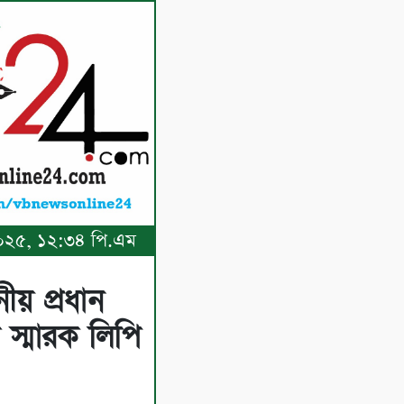
, ২০২৫, ১২:৩৪ পি.এম
নীয় প্রধান
 স্মারক লিপি