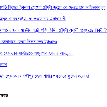
 সভাপতি হিসেবে ইকবাল হোসেন চৌধুরী জুয়েল কে দেখতে চায় অভিভাবক বৃন্দ
দ আবুল খায়ের ভূঁইয়া কে দেখতে চায় এলাকাবাসী
্থাপনের জন্য মাননীয় মন্ত্রী শহিদ উদ্দিন চৌধুরী এ্যানী মহোদয়ের নিকট 
সরকারি কোষাগারে ফেরত দিলেন সদর ইউএনও
গলা ও হেড নেক সার্জারিতে অধ্যাপক হওয়ায় অভিনন্দন
্রকাশ
েশ প্রেসক্লাব লক্ষ্মীপুর জেলা শাখার পক্ষথেকে ফুলেল শুভেচ্ছা
ক আহত