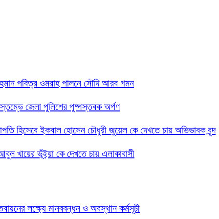
 রহমান পবিত্র ওমরাহ পালনে সৌদি আরব গমন
তিস্তম্ভে জেলা পুলিশের পুষ্পস্তবক অর্পণ
 সভাপতি হিসেবে ইকবাল হোসেন চৌধুরী জুয়েল কে দেখতে চায় অভিভাবক বৃন্দ
দ আবুল খায়ের ভূঁইয়া কে দেখতে চায় এলাকাবাসী
তবায়নের লক্ষ্যে মানববন্ধন ও অবস্থান কর্মসূচী