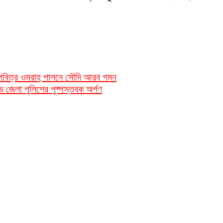
ন পবিত্র ওমরাহ পালনে সৌদি আরব গমন
ভে জেলা পুলিশের পুষ্পস্তবক অর্পণ