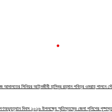
লা জজ আদালতের সিনিয়র আইনজীবী হাসিবুর রহমান পবিত্র ওমরাহ পালনে 
াই গণঅভ্যুত্থান দিবস ২০২৬ উপলক্ষ্যে স্মৃতিস্তম্ভে জেলা পুলিশের পুষ্পস্