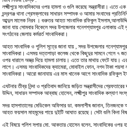
লক্ষ্মীপুরে সাংবাদিকদের ওপর হামলা ও গুলি করেছে সন্ত্রাসীরা। এতে
চন্দ্রগঞ্জ থানা প্রেসক্লাবের সাধারন সম্পাদক ও আমার সংবাদের প্রতি
আব্দুল মালেক নিরব । গুরুতর আহত সাংবাদিক রফিকুল ইসলাম,আলাউদ্দিন
জানা যায় সোমবার বিকেলে সদর উপজেলার গনেশশ্যামপুর এলাকায় এই দূর্ঘটন
সংগঠনের জেলায় কর্মরর্ত সাংবাদিকরা।
আহত সাংবাদিক ও পুলিশ সূত্রে জানা যায় , সদর উপজেলার গনেশ্যামপুর 
সাংবাদিকরা। এসময় দত্তপাড়া কলেজ থেকে কিছুদুর সামনে গেলে ৭ জনে
ওপর ধারালে অস্ত্র দিয়ে হামলা চালায়। এতে তার মাথায় ফেটে যায়। এরপ
লাগে। এসময় সাংবাদিকদের ক্যামেরা, মোবাইল ফোন, নগদ টাকা পয়সা ল
সাংবাদিকরা। আরো জানাযায় এর মাস খানেক আগে সাংবাদিক রফিকুল ইস
এঘটনার তীব্র নিন্দা ও প্রতিবাদ জানিয়ে জড়িত সন্ত্রাসীদের গ্রেফত
উদ্দিন, সাধারন সম্পাদক আব্বাছ হোসেন, লক্ষ্মীপুর সাংবাদিক কল্যাণ সং
সদর হাসপাতালের মেডিকেল অফিসার ডা. কমলাশীষ জানান, তিনজনকে আহত
আহত ফয়সাল মাহমুদের পায়ে দুইটি আঘাত রয়েছে। সেটা গুলি কিনা বিষয
এই বিষয়ে পুলিশ সুপার মো. আকতার হোসেন বলেন, সাংবাদিকের ওপর হামল