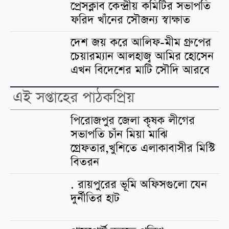
প্রেসক্লাব কেন্দ্রীয় কমিটির সভাপতি
ফরিদ খাঁনের সৌজন্য স্বাক্ষাত
দেশ জয় করে আলিফ-মীম গ্রুপের
চেয়ারম্যান আলহাজ্ব আমির হোসেন
এখন বিদেশের মাটি সৌদি আরবে
এই সপ্তাহের পাঠকপ্রিয়
পিরোজপুর জেলা কৃষক লীগের
সভাপতি চাঁন মিয়া মাঝি
গ্রেফতার,খুশিতে এলাকাবাসীর মিস্টি
বিতরন
. রায়পুরের ভূমি অফিসগুলো যেন
দুর্নীতির হাট